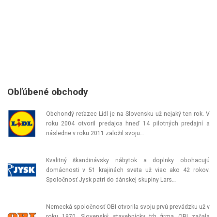
Obľúbené obchody
Obchondý reťazec Lidl je na Slovensku už nejaký ten rok. V
roku 2004 otvoril predajca hneď 14 pilotných predajní a
následne v roku 2011 založil svoju…
Kvalitný škandinávsky nábytok a doplnky obohacujú
domácnosti v 51 krajinách sveta už viac ako 42 rokov.
Spoločnosť Jysk patrí do dánskej skupiny Lars…
Nemecká spoločnosť OBI otvorila svoju prvú prevádzku už v
roku 1970. Slovenský stavebnícky trh firma OBI začala