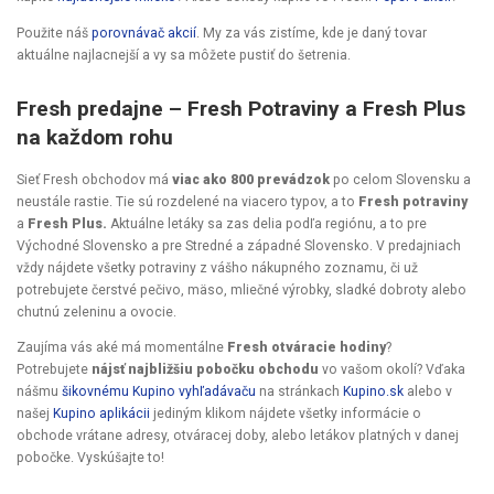
Použite náš
porovnávač akcií
. My za vás zistíme, kde je daný tovar
aktuálne najlacnejší a vy sa môžete pustiť do šetrenia.
Fresh predajne – Fresh Potraviny a Fresh Plus
na každom rohu
Sieť Fresh obchodov má
viac ako 800 prevádzok
po celom Slovensku a
neustále rastie. Tie sú rozdelené na viacero typov, a to
Fresh potraviny
a
Fresh Plus.
Aktuálne letáky sa zas delia podľa regiónu, a to pre
Východné Slovensko a pre Stredné a západné Slovensko. V predajniach
vždy nájdete všetky potraviny z vášho nákupného zoznamu, či už
potrebujete čerstvé pečivo, mäso, mliečné výrobky, sladké dobroty alebo
chutnú zeleninu a ovocie.
Zaujíma vás aké má momentálne
Fresh otváracie hodiny
?
Potrebujete
nájsť najbližšiu pobočku obchodu
vo vašom okolí? Vďaka
nášmu
šikovnému Kupino vyhľadávaču
na stránkach
Kupino.sk
alebo v
našej
Kupino aplikácii
jediným klikom nájdete všetky informácie o
obchode vrátane adresy, otváracej doby, alebo letákov platných v danej
pobočke. Vyskúšajte to!