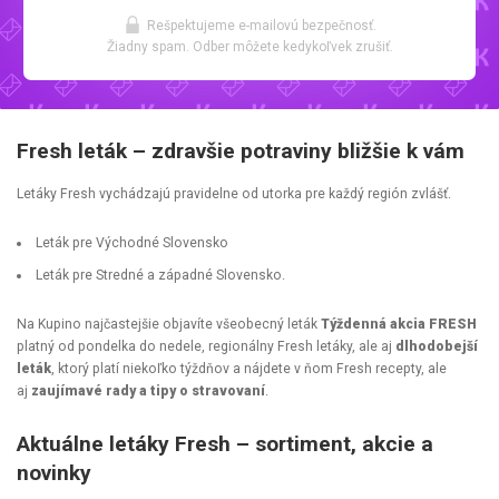
Rešpektujeme e-mailovú bezpečnosť.
Žiadny spam. Odber môžete kedykoľvek zrušiť.
Fresh leták – zdravšie potraviny bližšie k vám
Letáky Fresh vychádzajú pravidelne od utorka pre každý región zvlášť.
Leták pre Východné Slovensko
Leták pre Stredné a západné Slovensko.
Na Kupino najčastejšie objavíte všeobecný leták
Týždenná akcia FRESH
platný od pondelka do nedele, regionálny Fresh letáky, ale aj
dlhodobejší
leták
, ktorý platí niekoľko týždňov a nájdete v ňom Fresh recepty, ale
aj
zaujímavé rady a tipy o stravovaní
.
Aktuálne letáky Fresh – sortiment, akcie a
novinky