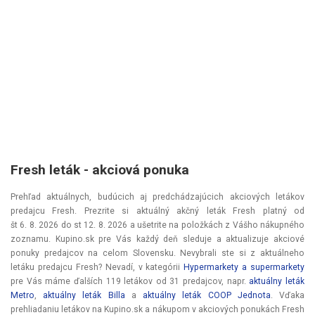
Fresh leták - akciová ponuka
Prehľad aktuálnych, budúcich aj predchádzajúcich akciových letákov
predajcu Fresh. Prezrite si aktuálný akčný leták Fresh platný od
št 6. 8. 2026
do
st 12. 8. 2026
a ušetrite na položkách z Vášho nákupného
zoznamu. Kupino.sk pre Vás každý deň sleduje a aktualizuje akciové
ponuky predajcov na celom Slovensku. Nevybrali ste si z aktuálneho
letáku predajcu Fresh? Nevadí, v kategórii
Hypermarkety a supermarkety
pre Vás máme ďalších 119 letákov od 31 predajcov, napr.
aktuálny leták
Metro
,
aktuálny leták Billa
a
aktuálny leták COOP Jednota
. Vďaka
prehliadaniu letákov na Kupino.sk a nákupom v akciových ponukách Fresh