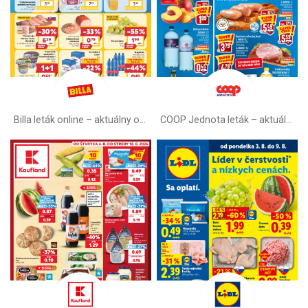
Billa leták online –⁠ aktuálny od stredy
COOP Jednota leták –⁠ aktuálny