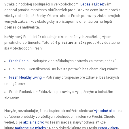
Vďaka dlhodobej spolupráci s veľkoobchodmi
Labaš
a
Libex
vám
obchod prináša množstvo obľúbených produktov za ceny, ktoré potešia
všetky rodinné peňaženky. Okrem toho si Fresh potraviny získali svojich
verných zákazníkov ekologickým prístupom s orientáciou na
lepší
pomer cena/kvalita
.
Každý nový Fresh leták obsahuje okrem známych značiek aj výber
privátneho sortimentu. Toto sú
4 privátne značky
produktov dostupné
iba v obchodoch Fresh:
Fresh Basic
– Nakúpite viac základných potravín za menej peňazí
Bio Fresh – Certifikovaná Bio kvalita potravín bez chemickej záťaže
Fresh Healthy Living
– Potraviny prospešné pre zdravie, bez lacných
emulgátorov
Fresh Exclusive – Exkluzívne potraviny s vylepšeným a bohatším
zložením
Navyše, nezabúdajte, že na Kupino.sk môžete sledovať
výhodné akcie
na
obľúbené produkty vo všetkých obchodoch, nielen vo Freshi. Chcete
vedieť, či je
akcia na pivo
vo Freshi naozaj najvýhodnejšia? Kde
kúpite
najlacnejšie mlieko
? Alebo dokedy kúpite vo Freshi
Pepsi v akcii
?