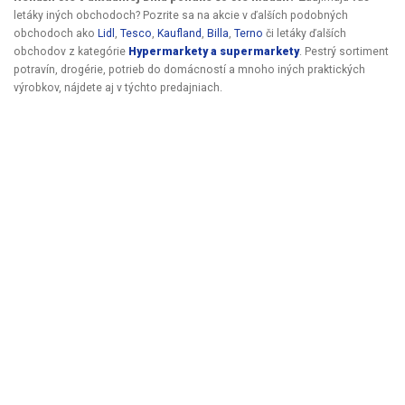
letáky iných obchodoch? Pozrite sa na akcie v ďalších podobných
obchodoch ako
Lidl
,
Tesco
,
Kaufland
,
Billa
,
Terno
či letáky ďalších
obchodov z kategórie
Hypermarkety a supermarkety
. Pestrý sortiment
potravín, drogérie, potrieb do domácností a mnoho iných praktických
výrobkov, nájdete aj v týchto predajniach.