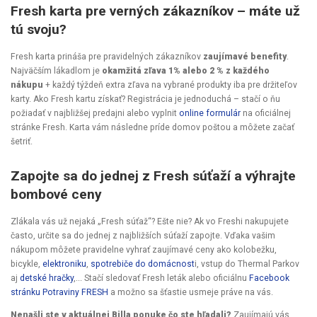
Fresh karta pre verných zákazníkov – máte už
tú svoju?
Fresh karta prináša pre pravidelných zákazníkov
zaujímavé benefity
.
Najväčším lákadlom je
okamžitá zľava 1% alebo 2 % z každého
nákupu
+ každý týždeň
extra zľava na vybrané produkty
iba pre držiteľov
karty. Ako Fresh kartu získať? Registrácia je jednoduchá – stačí o ňu
požiadať v najbližšej predajni alebo vyplnit
online formulár
na oficiálnej
stránke Fresh. Karta vám následne príde domov poštou a môžete začať
šetriť.
Zapojte sa do jednej z Fresh súťaží a výhrajte
bombové ceny
Zlákala vás už nejaká „Fresh súťaž“? Ešte nie? Ak vo Freshi nakupujete
často, určite sa do jednej z najbližších súťaží zapojte. Vďaka vašim
nákupom môžete pravidelne vyhrať zaujímavé ceny ako kolobežku,
bicykle,
elektroniku
,
spotrebiče do domácnost
i, vstup do Thermal Parkov
aj
detské hračky
,... Stačí sledovať Fresh leták alebo
oficiálnu
Facebook
stránku Potraviny FRESH
a možno sa šťastie usmeje práve na vás.
Nenašli ste v aktuálnej Billa ponuke čo ste hľadali?
Zaujímajú vás