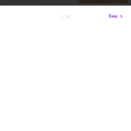
Ďalej
1
/ 58