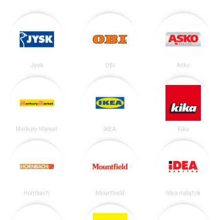
Jysk
OBI
Asko
Merkury Market
IKEA
Kika
Hornbach
Mountfield
Idea nábytok