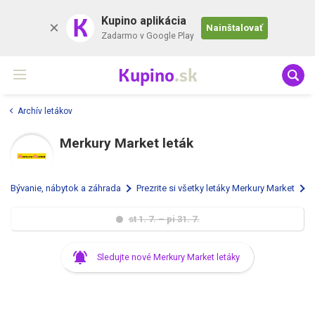
K
Kupino aplikácia
Nainštalovať
Zadarmo v Google Play
Kupino
.sk
Archív letákov
Merkury Market leták
Bývanie, nábytok a záhrada
Prezrite si všetky letáky Merkury Market
st 1. 7. – pi 31. 7.
Sledujte nové Merkury Market letáky