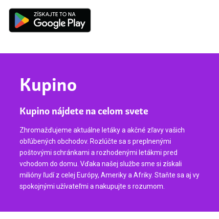
Kupino
Kupino nájdete na celom svete
Zhromažďujeme aktuálne letáky a akčné zľavy vašich
obľúbených obchodov. Rozlúčte sa s preplnenými
poštovými schránkami a rozhodenými letákmi pred
vchodom do domu. Vďaka našej službe sme si získali
milióny ľudí z celej Európy, Ameriky a Afriky. Staňte sa aj vy
spokojnými užívateľmi a nakupujte s rozumom.