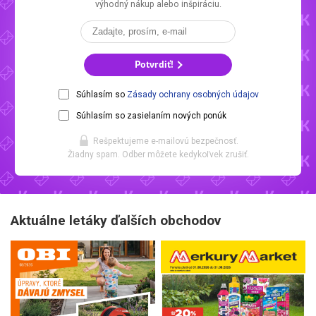
výhodný nákup alebo inšpiráciu.
Potvrdiť!
Súhlasím so
Zásady ochrany osobných údajov
Súhlasím so zasielaním nových ponúk
Rešpektujeme e-mailovú bezpečnosť.
Žiadny spam. Odber môžete kedykoľvek zrušiť.
Aktuálne letáky ďalších obchodov