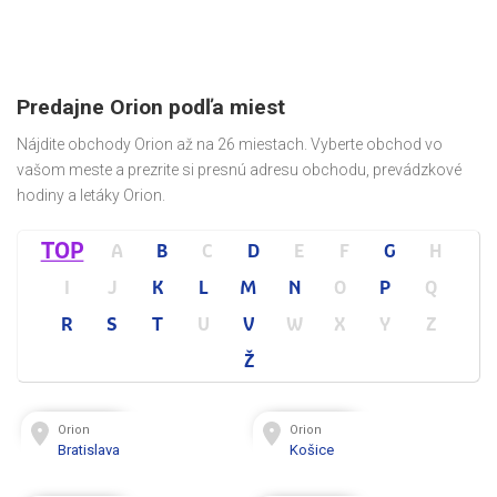
Predajne Orion podľa miest
Nájdite obchody Orion až na 26 miestach. Vyberte obchod vo
vašom meste a prezrite si presnú adresu obchodu, prevádzkové
hodiny a letáky Orion.
TOP
A
B
C
D
E
F
G
H
I
J
K
L
M
N
O
P
Q
R
S
T
U
V
W
X
Y
Z
Ž
Orion
Orion
Bratislava
Košice