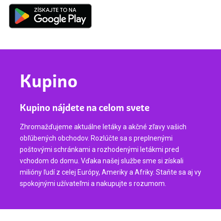
Kupino
Kupino nájdete na celom svete
Zhromažďujeme aktuálne letáky a akčné zľavy vašich
obľúbených obchodov. Rozlúčte sa s preplnenými
poštovými schránkami a rozhodenými letákmi pred
vchodom do domu. Vďaka našej službe sme si získali
milióny ľudí z celej Európy, Ameriky a Afriky. Staňte sa aj vy
spokojnými užívateľmi a nakupujte s rozumom.