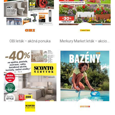
OBI leták –⁠ akčná ponuka
Merkury Market leták –⁠ akciová ponuka