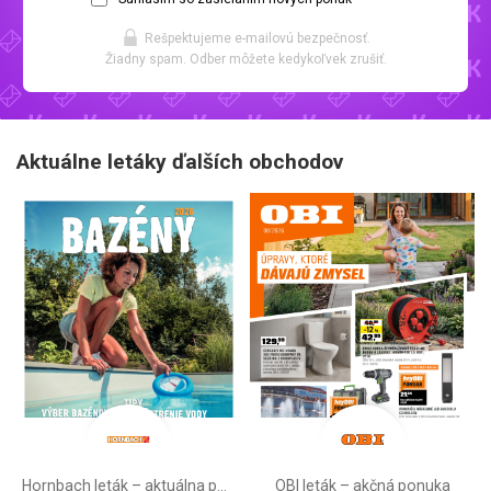
Rešpektujeme e-mailovú bezpečnosť.
Žiadny spam. Odber môžete kedykoľvek zrušiť.
Aktuálne letáky ďalších obchodov
Hornbach leták – aktuálna ponuka
OBI leták –⁠ akčná ponuka