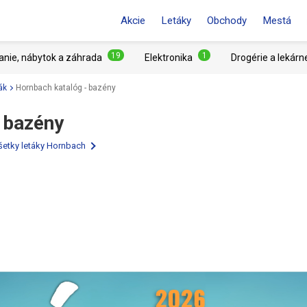
Akcie
Letáky
Obchody
Mestá
19
1
anie, nábytok a záhrada
Elektronika
Drogérie a lekárn
ák
Hornbach katalóg - bazény
 bazény
 všetky letáky Hornbach