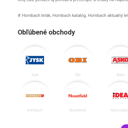
# Hornbach leták, Hornbach katalóg, Hornbach aktualný le
Obľúbené obchody
Jysk
OBI
Asko
Hornbach
Mountfield
Idea nábyt