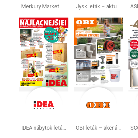
Merkury Market leták –⁠ akciová ponuka
Jysk leták – aktuálna ponuka
IDEA nábytok leták – akciová ponuka
OBI leták –⁠ akčná ponuka