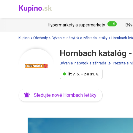
Kupino
.sk
115
Hypermarkety a supermarkety
Býv
Kupino
Obchody
Bývanie, nábytok a záhrada letáky
Hornbach let
Hornbach katalóg -
Bývanie, nábytok a záhrada
Prezrite si
št 7. 5. – po 31. 8.
Sledujte nové Hornbach letáky