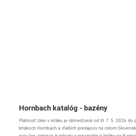
Hornbach katalóg - bazény
Platnosť zliav v letáku je obmedzená od št 7. 5. 2026 do 
letákoch Hornbach a ďalších predajcov na celom Slovensku
svoj čas, peniaze aj prírodu a prezerajte si letáky na Kupi