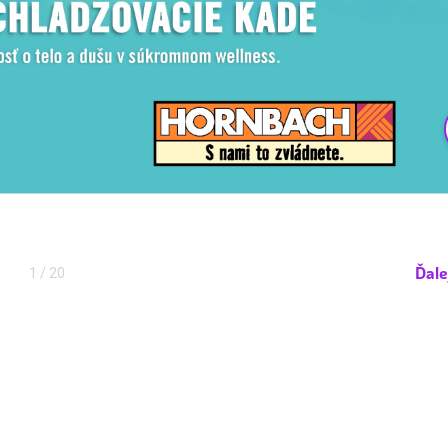
Ďale
1
/ 20