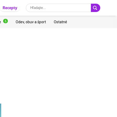
Recepty
6
e
Odev, obuv a šport
Ostatné