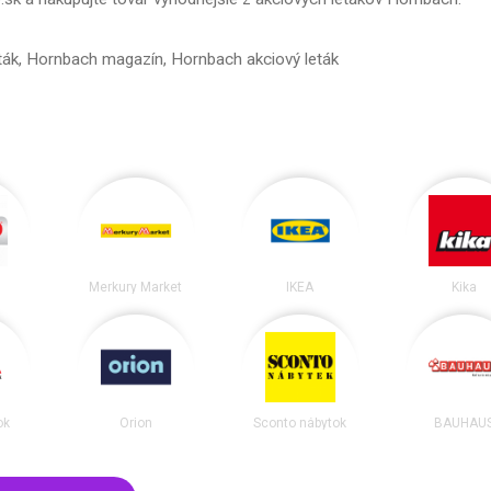
ták, Hornbach magazín, Hornbach akciový leták
Merkury Market
IKEA
Kika
ok
Orion
Sconto nábytok
BAUHAU