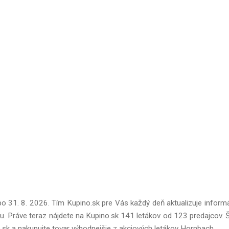
po 31. 8. 2026. Tím Kupino.sk pre Vás každý deň aktualizuje inform
. Práve teraz nájdete na Kupino.sk 141 letákov od 123 predajcov. Š
no.sk a nakupujte tovar výhodnejšie z akciových letákov Hornbach.