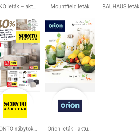
ASKO leták – aktuálna ponuka
Mountfield leták
SCONTO nábytok leták – akčná ponuka
Orion leták - aktuálna ponuka