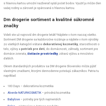
s hlavnou kartou umožní nazbierať vyšší počet bodov. Využiť ju môže člen
vašej rodiny a zároveň je spárovaná s hlavnou kartou.
Dm drogerie sortiment a kvalitné súkromné
značky
Videli ste už najnovší dm drogerie leták? Nájdete v ňom naozaj všetko.
Sortment DM drogerie sa každoročne rozširuje a nájdete v ňom výrobky
zo všetkých kategórií vrátane
dekoratívnej kozmetiky
, starostlivosti o
telo, výživy a
potrieb pre deti
, do domácnosti, záhrady, sortiment pre
domáce zvierata,
čistiacie prostriedky
, zdravú výživu a množstvo
ďalších.
Okrem štandardných produktov sa DM drogerie Slovensko môže pýšiť
vlastnými značkami, ktorými dennodenne potešujú zákazníkov. Patria tu
napríklad:
183 Days – dekoratívna kozmetika
Alverde NATURKOSMETIK
– prírodná kozmetika
Babylove
– potreby pre tých najmenších