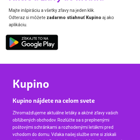
Majte inšpiráciu a všetky zľavy na jeden klik.
Odteraz si môžete
zadarmo stiahnuť Kupino
aj ako
aplikáciu.
Kupino
Kupino nájdete na celom svete
Zhromažďujeme aktuálne letáky a akčné zľavy vašich
obľúbených obchodov. Rozlúčte sa s preplnenými
poštovými schránkami a rozhodenými letákmi pred
vchodom do domu. Vďaka našej službe sme si získali