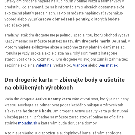
Letáky dm drogerie nájdete na Kupino.sk v online verzii a takmer vždy v
predstihu, čo znamená, že sa k informáciám o akciách dostanete skôr
ako začnú platiť v predajniach. Takto si môžete naplánovať svoj nákup
vopred alebo využiť
časovo obmedzené ponuky
, o ktorých budete
vedieť ako prví.
Tradičný leták dm drogerie nie je jedinou špecialitou, ktorú obchod vydáva.
Každý mesiac sa môžete tešiť tiež na tzv.
dm drogerie markt Journal
, v
ktorom nájdete exkluzívne akcie a sezónne zľavy platné v daný mesiac.
Ponuka je vždy široká a akcie platia na široký sortiment z kategórie
starotlivosť o telo, kozmetiku. Dm drogerie vo svojom žurnáli zahŕňa tiež
sezónne akcie na
Valentína
, Veľkú Noc,
Vianoce
alebo
Deň matiek
.
Dm drogerie karta – zbierajte body a ušetrite
na obľúbených výrobkoch
Vaša dm drogerie
Active Beauty karta
vám otvorí svet, ktorý je naplnený
krásou. Nechajte sa odmeňovať počas každého nákupu a zároveň tak
získavajte
hodnotné body
. Dm drogerie Active Beauty karta je dostupná
v každej predajni, prípadne sa môžete zaregistrovať online na oficiálne
stránke
mojadm.sk
a karta vám bude doručená domov.
A to nie je všetko! K dispozícii je aj doplnková karta. Tá vám spoločne