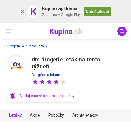
K
Kupino aplikácia
Nainštalovať
Zadarmo v Google Play
Kupino
.sk
Drogérie a lekárne letáky
dm drogerie leták na tento
týždeň
Drogérie a lekárne
Sledujte nové dm drogerie letáky
Letáky
Akcie
Pobočky
Archív letákov