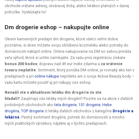
obchode vrátane adresy, otváracej doby, alebo letákov platných v danej
pobočke. Vyskúšajte to!
Dm drogerie eshop – nakupujte online
Okrem kamenných predajní dm drogerie, ktoré všetci veľmi dobre
poznáme, si dnes môžete svoju obľúbenú kozmetiku alebo potreby do
domácnosti nakúpiť online. Online nakupovanie na DM so sebou prináša
veľa výhod, ktoré si určite zamilujete. Za vašu prvú registráciu získate
bonus 200 bodov
, dopravu nad 49 eur máte zdarma a
za vrátenie
tovaru neplatíte
. Sortiment, ktorý ponúka DM online, je rovnaký ako ten v
predajniach a pri
online nákupe
neprídete ani o svoje Active Beauty body –
vašu kartu môžete použiť aj pri nákupy cez eshop.
Nenašli ste v aktuálnom letáku dm drogerie čo ste
hľadali?
Zaujímajú vás letáky iných drogérií? Pozrite sa na akcie v ďalších
podobných obchodoch ako
teta drogerie
,
101 drogerie
,
Hebe
drogéria
,
TOP drogerie
či letáky ďalších obchodov z kategórie
Drogérie a
lekárne
. Pestrý sortiment drogérie, potrieb do domácností a mnoho
iných praktických výrobkov, nájdete aj v týchto predajniach.