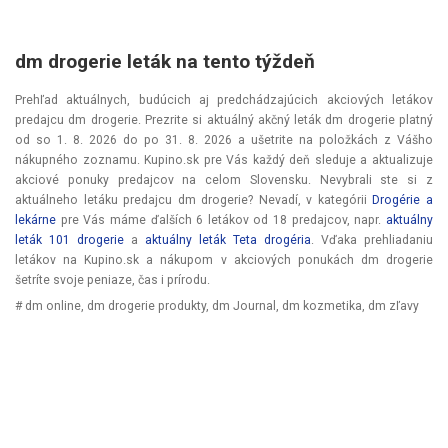
dm drogerie leták na tento týždeň
Prehľad aktuálnych, budúcich aj predchádzajúcich akciových letákov
predajcu dm drogerie. Prezrite si aktuálný akčný leták dm drogerie platný
od
so 1. 8. 2026
do
po 31. 8. 2026
a ušetrite na položkách z Vášho
nákupného zoznamu. Kupino.sk pre Vás každý deň sleduje a aktualizuje
akciové ponuky predajcov na celom Slovensku. Nevybrali ste si z
aktuálneho letáku predajcu dm drogerie? Nevadí, v kategórii
Drogérie a
lekárne
pre Vás máme ďalších 6 letákov od 18 predajcov, napr.
aktuálny
leták 101 drogerie
a
aktuálny leták Teta drogéria
. Vďaka prehliadaniu
letákov na Kupino.sk a nákupom v akciových ponukách dm drogerie
šetríte svoje peniaze, čas i prírodu.
# dm online, dm drogerie produkty, dm Journal, dm kozmetika, dm zľavy