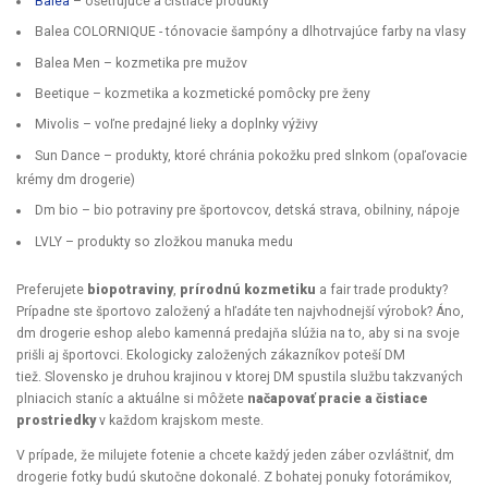
Balea
– ošetrujúce a čistiace produkty
Balea COLORNIQUE - tónovacie šampóny a dlhotrvajúce farby na vlasy
Balea Men – kozmetika pre mužov
Beetique – kozmetika a kozmetické pomôcky pre ženy
Mivolis – voľne predajné lieky a doplnky výživy
Sun Dance – produkty, ktoré chránia pokožku pred slnkom (opaľovacie
krémy dm drogerie)
Dm bio – bio potraviny pre športovcov, detská strava, obilniny, nápoje
LVLY – produkty so zložkou manuka medu
Preferujete
biopotraviny
,
prírodnú kozmetiku
a fair trade produkty?
Prípadne ste športovo založený a hľadáte ten najvhodnejší výrobok? Áno,
dm drogerie eshop alebo kamenná predajňa slúžia na to, aby si na svoje
prišli aj športovci. Ekologicky založených zákazníkov poteší DM
tiež.
Slovensko je druhou krajinou v ktorej DM spustila službu takzvaných
plniacich staníc a aktuálne si môžete
načapovať pracie a čistiace
prostriedky
v každom krajskom meste.
V prípade, že milujete fotenie a chcete každý jeden záber ozvláštniť, dm
drogerie fotky budú skutočne dokonalé. Z bohatej ponuky fotorámikov,