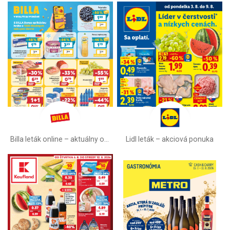
Billa leták online –⁠ aktuálny od stredy
Lidl leták –⁠ akciová ponuka