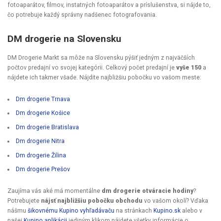
fotoaparátov, filmov, instatných fotoaparátov a príslušenstva, si nájde to,
čo potrebuje každý správny nadšenec fotografovania.
DM drogerie na Slovensku
DM Drogerie Markt sa môže na Slovensku pýšiť jedným z najväčších
počtov predajní vo svojej kategórii. Celkový počet predajní je
vyše 150
a
nájdete ich takmer všade. Nájdite najbližšiu pobočku vo vašom meste:
Dm drogerie Trnava
Dm drogerie Košice
Dm drogerie Bratislava
Dm drogerie Nitra
Dm drogerie Žilina
Dm drogerie Prešov
Zaujíma vás aké má momentálne
dm drogerie otváracie hodiny
?
Potrebujete
nájsť najbližšiu pobočku obchodu
vo vašom okolí? Vďaka
nášmu
šikovnému Kupino vyhľadávaču
na stránkach
Kupino.sk
alebo v
našej
Kupino aplikácii
jediným klikom nájdete všetky informácie o