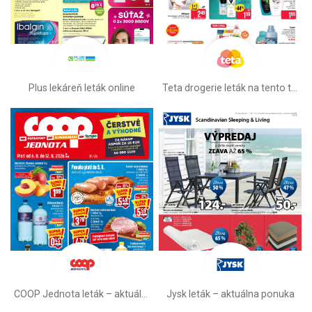
Plus lekáreň leták online
Teta drogerie leták na tento týždeň
COOP Jednota leták –⁠ aktuálny
Jysk leták – aktuálna ponuka