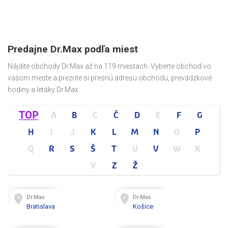
Predajne Dr.Max podľa miest
Nájdite obchody Dr.Max až na 119 miestach. Vyberte obchod vo
vašom meste a prezrite si presnú adresu obchodu, prevádzkové
hodiny a letáky Dr.Max.
TOP
A
B
C
Č
D
E
F
G
H
I
J
K
L
M
N
O
P
Q
R
S
Š
T
U
V
W
X
Y
Z
Ž
Dr.Max
Dr.Max
Bratislava
Košice