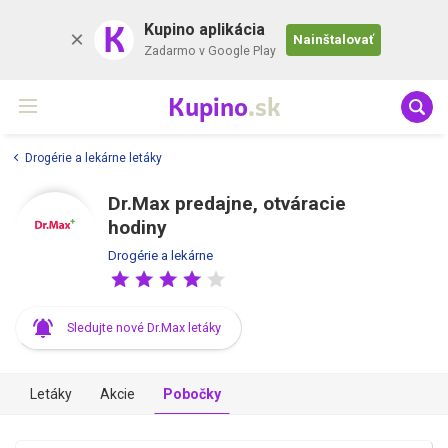
K
Kupino aplikácia
Nainštalovať
Zadarmo v Google Play
Kupino
.sk
Drogérie a lekárne letáky
Dr.Max predajne, otváracie
hodiny
Drogérie a lekárne
Sledujte nové Dr.Max letáky
Letáky
Akcie
Pobočky