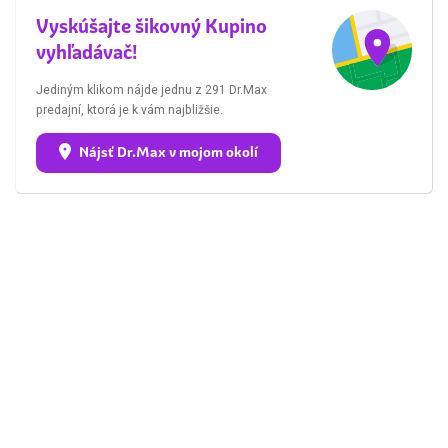
Vyskúšajte šikovný Kupino
vyhľadávač!
Jediným klikom nájde jednu z 291 Dr.Max
predajní, ktorá je k vám najbližšie.
Nájsť Dr.Max v mojom okolí