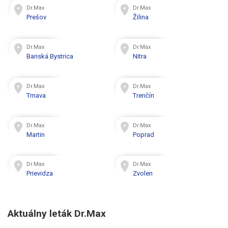
Dr.Max
Dr.Max
Prešov
Žilina
Dr.Max
Dr.Max
Banská Bystrica
Nitra
Dr.Max
Dr.Max
Trnava
Trenčín
Dr.Max
Dr.Max
Martin
Poprad
Dr.Max
Dr.Max
Prievidza
Zvolen
Aktuálny leták Dr.Max