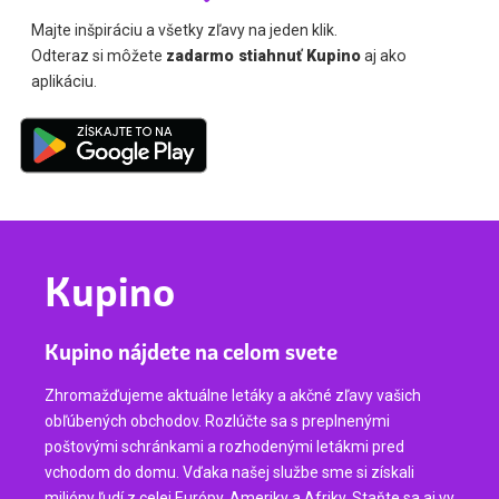
Majte inšpiráciu a všetky zľavy na jeden klik.
Odteraz si môžete
zadarmo stiahnuť Kupino
aj ako
aplikáciu.
Kupino
Kupino nájdete na celom svete
Zhromažďujeme aktuálne letáky a akčné zľavy vašich
obľúbených obchodov. Rozlúčte sa s preplnenými
poštovými schránkami a rozhodenými letákmi pred
vchodom do domu. Vďaka našej službe sme si získali
milióny ľudí z celej Európy, Ameriky a Afriky. Staňte sa aj vy