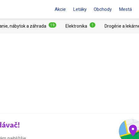
Akcie
Letáky
Obchody
Mestá
19
1
anie, nábytok a záhrada
Elektronika
Drogérie a lekárn
dávač!
ám najbližšie.