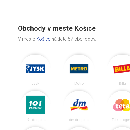
Obchody v meste Košice
V meste
Košice
nájdete 57 obchodov.
Jysk
Metro
Billa
101 drogerie
dm drogerie
Teta drogér