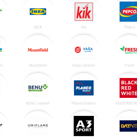
IKEA
Kik
Pepco
eň
Mountfield
Vaša Lekáreň
Fresh
BENU Lekáreň
Planeo Elektro
Black Red W