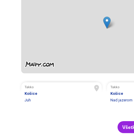
Takko
Takko
Košice
Košice
Juh
Nad jazerom
Všet