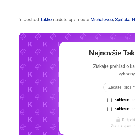
Obchod
Takko
nájdete aj v meste
Michalovce
,
Spišská 
Najnovšie
Tak
Získajte prehľad o
výhodný 
Súhlasím s
Súhlasím so
Rešpekt
Žiadny spam. 