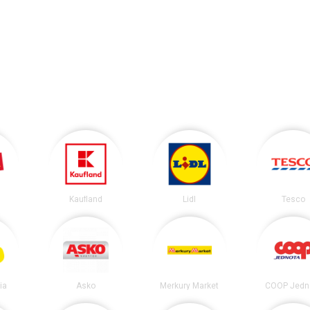
Kaufland
Lidl
Tesco
ia
Asko
Merkury Market
COOP Jedn