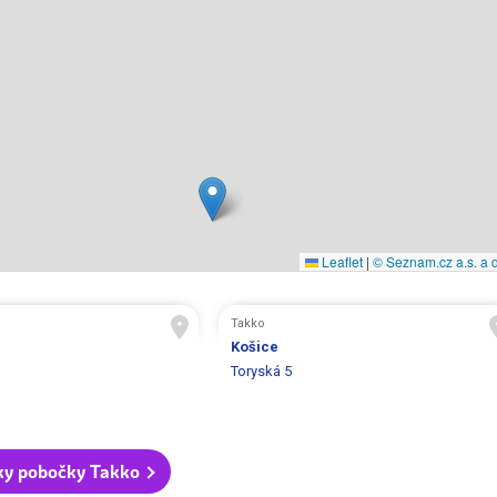
Leaflet
|
© Seznam.cz a.s. a d
Takko
Košice
Toryská 5
ky pobočky Takko