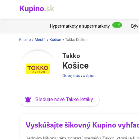
Kupino
.sk
115
Hypermarkety a supermarkety
Býv
Kupino
Mestá
Košice
Takko Košice
Takko
Košice
Odev, obuv a šport
Sledujte nové Takko letáky
Vyskúšajte šikovný Kupino vyhľa
Jedným klikom vám zobrazí predajňu Takko, ktorá je k v