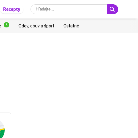
Recepty
6
e
Odev, obuv a šport
Ostatné