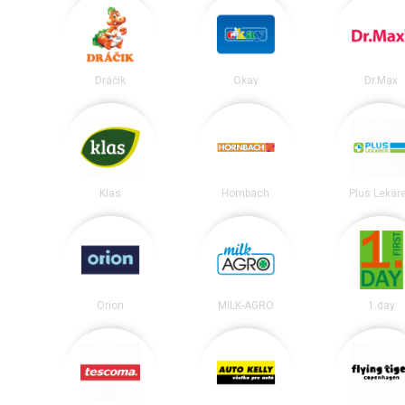
Dráčik
Okay
Dr.Max
Klas
Hornbach
Plus Lekár
Orion
MILK-AGRO
1.day