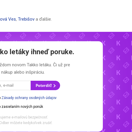
Nová Ves
,
Trebišov
a ďalšie.
ko letáky
ihneď poruke.
 každom novom
Takko letáku.
Či už pre
nákup alebo inšpiráciu.
Potvrdiť!
o
Zásady ochrany osobných údajov
 zasielaním nových ponúk
ujeme e-mailovú bezpečnosť.
Odber môžete kedykoľvek zrušiť.