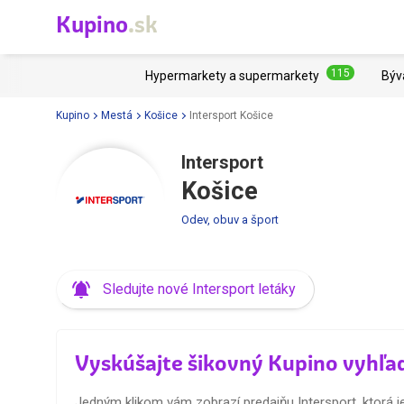
Kupino
.sk
115
Hypermarkety a supermarkety
Býv
Kupino
Mestá
Košice
Intersport Košice
Intersport
Košice
Odev, obuv a šport
Sledujte nové Intersport letáky
Vyskúšajte šikovný Kupino vyhľa
Jedným klikom vám zobrazí predajňu Intersport, ktorá je