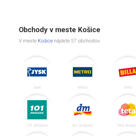
Obchody v meste Košice
V meste
Košice
nájdete 57 obchodov.
Jysk
Metro
Billa
101 drogerie
dm drogerie
Teta drogér