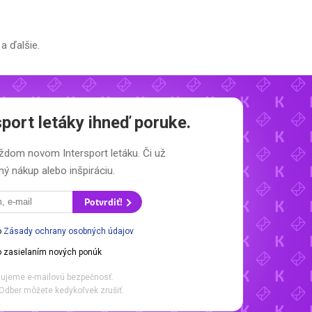
a ďalšie.
sport letáky
ihneď poruke.
 každom novom
Intersport letáku.
Či už
ý nákup alebo inšpiráciu.
Potvrdiť!
o
Zásady ochrany osobných údajov
 zasielaním nových ponúk
ujeme e-mailovú bezpečnosť.
Odber môžete kedykoľvek zrušiť.