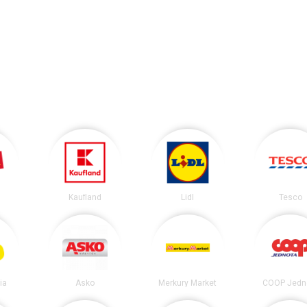
Kaufland
Lidl
Tesco
ia
Asko
Merkury Market
COOP Jedn