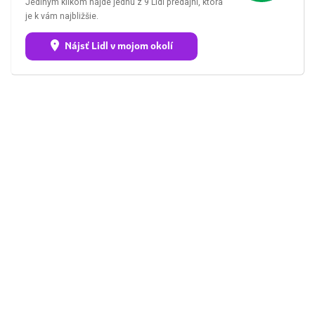
Jediným klikom nájde jednu z 9 Lidl predajní, ktorá
je k vám najbližšie.
Nájsť Lidl v mojom okolí