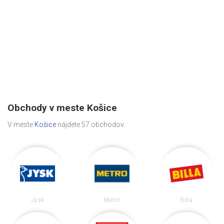
Obchody v meste Košice
V meste
Košice
nájdete 57 obchodov.
Jysk
Metro
Billa