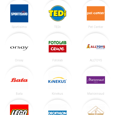
Sportisimo
TEDi
Pet Center
Orsay
Fotolab
ALLTOYS
Baťa
Kinekus
Marionnaud