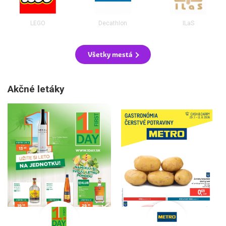
LEGO
Decathlon
ILaS
Všetky mestá
Akčné letáky