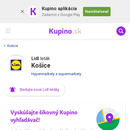
K
Kupino aplikácia
Nainštalovať
Zadarmo v Google Play
Kupino
.sk
Košice
Lidl
leták
Košice
Hypermarkety a supermarkety
Sledujte nové Lidl letáky
Vyskúšajte šikovný Kupino
vyhľadávač!