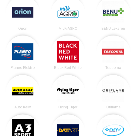
Orion
MILK-AGRO
BENU Lekáreň
Planeo Elektro
Black Red White
Tescoma
Auto Kelly
Flying Tiger
Oriflame