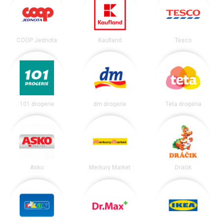
COOP Jednota
Kaufland
Tesco
101 drogerie
dm drogerie
Teta drogéria
Asko
Merkury Market
Dráčik