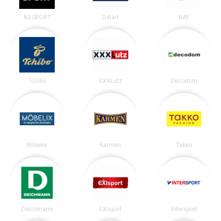
A3 SPORT
Datart
NAY
Tchibo
XXXLutz
Decodom
Möbelix
Karmen
Takko
Deichmann
EXIsport
Intersport