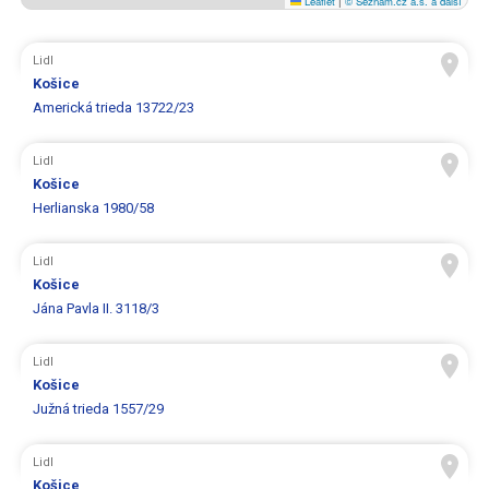
Leaflet
|
© Seznam.cz a.s. a další
Lidl
Košice
Americká trieda 13722/23
Lidl
Košice
Herlianska 1980/58
Lidl
Košice
Jána Pavla II. 3118/3
Lidl
Košice
Južná trieda 1557/29
Lidl
Košice