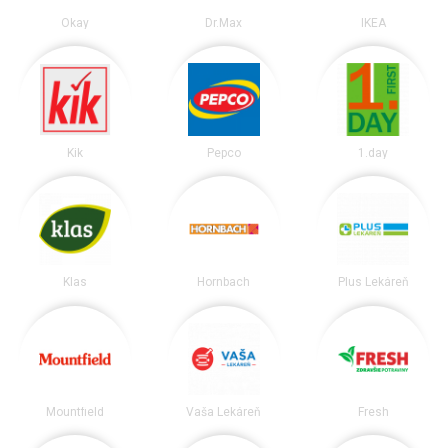
Okay
Dr.Max
IKEA
Kik
Pepco
1.day
Klas
Hornbach
Plus Lekáreň
Mountfield
Vaša Lekáreň
Fresh