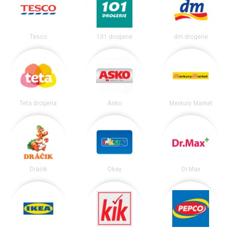
Tesco
101 drogerie
dm drogerie
Teta drogéria
Asko
Merkury Market
Dráčik
Okay
Dr.Max