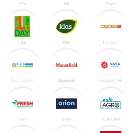
IKEA
Kik
Pepco
1.day
Klas
Hornbach
Plus Lekáreň
Mountfield
Vaša Lekáreň
Fresh
Orion
MILK-AGRO