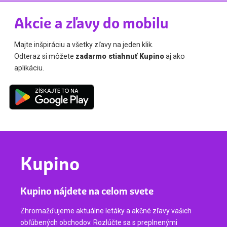
Akcie a zľavy do mobilu
Majte inšpiráciu a všetky zľavy na jeden klik.
Odteraz si môžete
zadarmo stiahnuť Kupino
aj ako
aplikáciu.
Kupino
Kupino nájdete na celom svete
Zhromažďujeme aktuálne letáky a akčné zľavy vašich
obľúbených obchodov. Rozlúčte sa s preplnenými