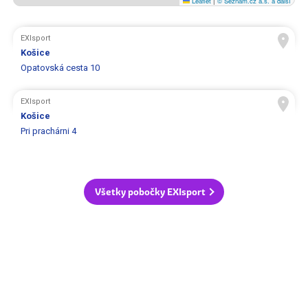
Leaflet
|
© Seznam.cz a.s. a další
EXIsport
Košice
Opatovská cesta 10
EXIsport
Košice
Pri prachárni 4
Všetky pobočky EXIsport