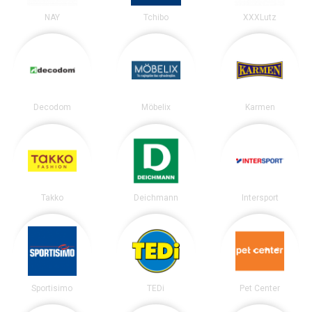
NAY
Tchibo
XXXLutz
Decodom
Möbelix
Karmen
Takko
Deichmann
Intersport
Sportisimo
TEDi
Pet Center