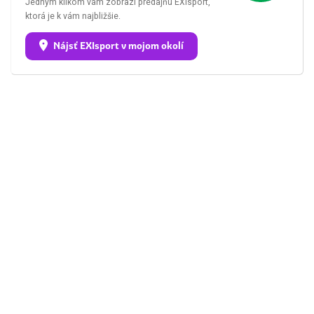
Jedným klikom vám zobrazí predajňu EXIsport,
ktorá je k vám najbližšie.
Nájsť EXIsport v mojom okolí