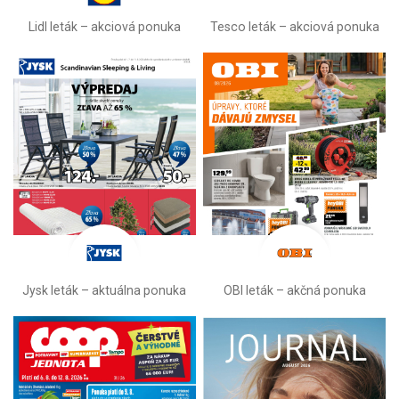
Lidl leták –⁠ akciová ponuka
Tesco leták – akciová ponuka
Jysk leták – aktuálna ponuka
OBI leták –⁠ akčná ponuka