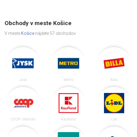
Obchody v meste Košice
V meste
Košice
nájdete 57 obchodov.
Jysk
Metro
Billa
COOP Jednota
Kaufland
Lidl