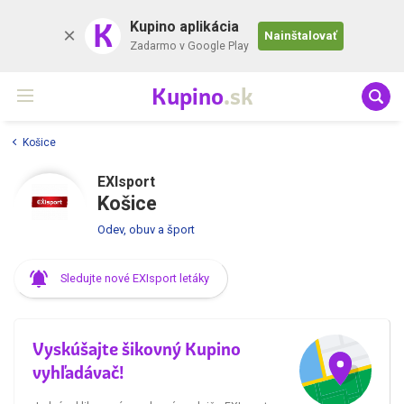
K
Kupino aplikácia
Nainštalovať
Zadarmo v Google Play
Kupino
.sk
Košice
EXIsport
Košice
Odev, obuv a šport
Sledujte nové EXIsport letáky
Vyskúšajte šikovný Kupino
vyhľadávač!