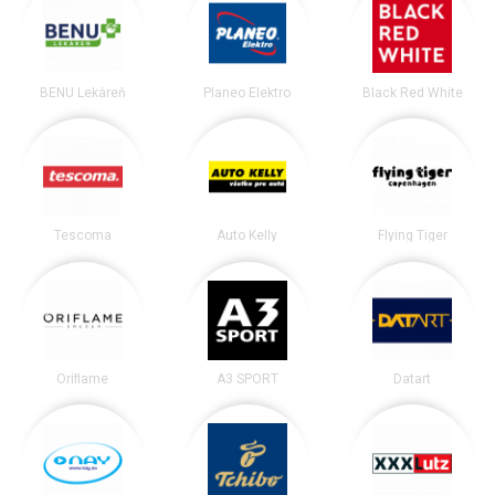
BENU Lekáreň
Planeo Elektro
Black Red White
Tescoma
Auto Kelly
Flying Tiger
Oriflame
A3 SPORT
Datart