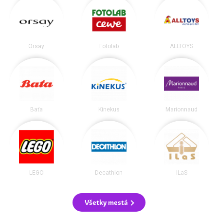
Orsay
Fotolab
ALLTOYS
Baťa
Kinekus
Marionnaud
LEGO
Decathlon
ILaS
Všetky mestá