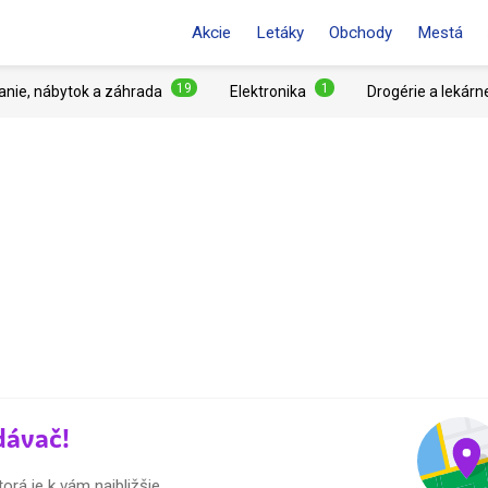
Akcie
Letáky
Obchody
Mestá
19
1
anie, nábytok a záhrada
Elektronika
Drogérie a lekárn
dávač!
orá je k vám najbližšie.