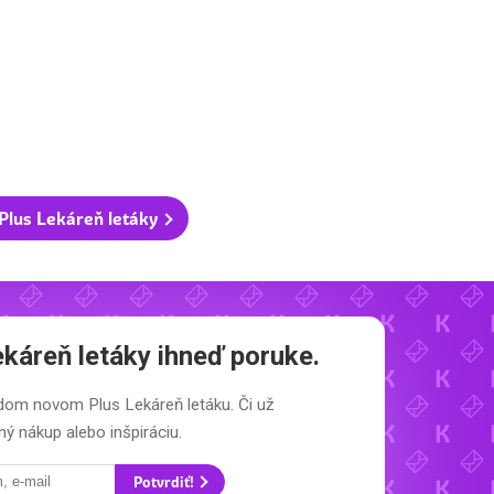
Plus Lekáreň letáky
ekáreň letáky
ihneď poruke.
aždom novom
Plus Lekáreň letáku.
Či už
ý nákup alebo inšpiráciu.
Potvrdiť!