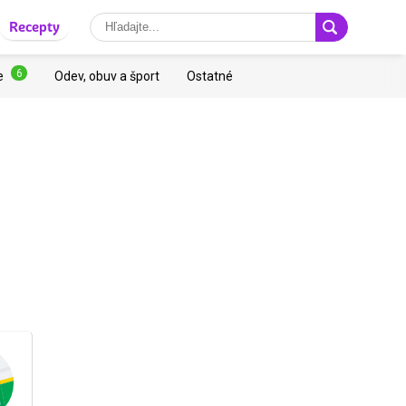
Recepty
6
e
Odev, obuv a šport
Ostatné