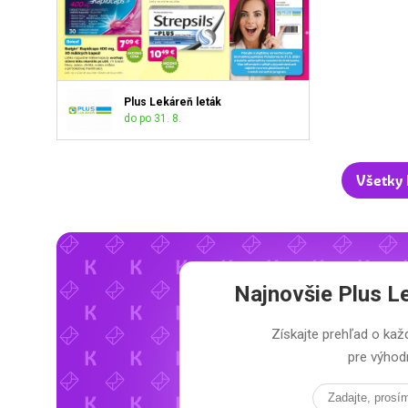
Plus Lekáreň leták
do po 31. 8.
Všetky 
Najnovšie
Plus L
Získajte prehľad o k
pre výhodn