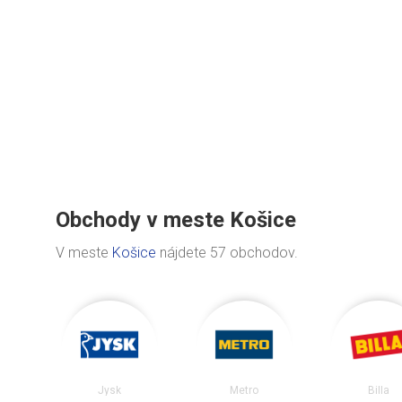
Obchody v meste Košice
V meste
Košice
nájdete 57 obchodov.
Jysk
Metro
Billa