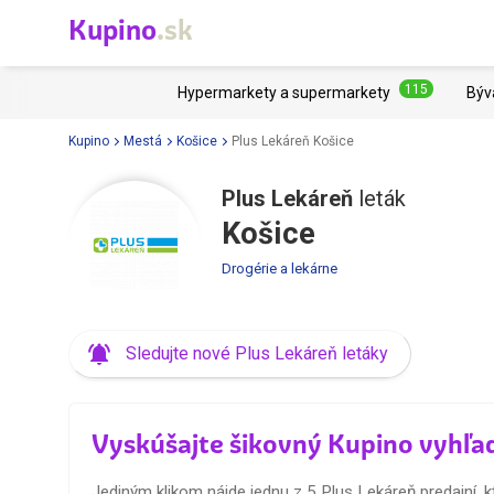
Kupino
.sk
115
Hypermarkety a supermarkety
Býv
Kupino
Mestá
Košice
Plus Lekáreň Košice
Plus Lekáreň
leták
Košice
Drogérie a lekárne
Sledujte nové Plus Lekáreň letáky
Vyskúšajte šikovný Kupino vyhľa
Jediným klikom nájde jednu z 5 Plus Lekáreň predajní, kt