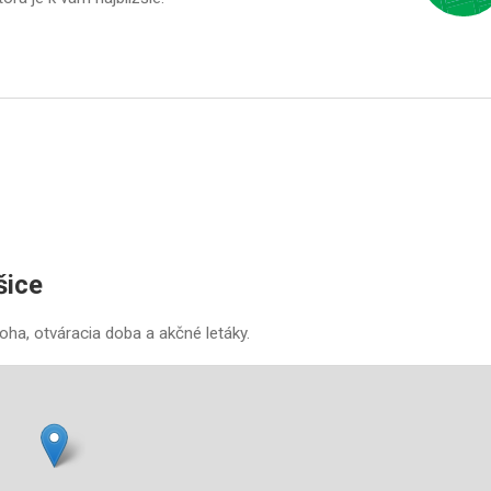
šice
oha, otváracia doba a akčné letáky.