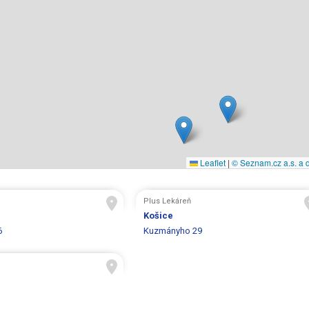
Leaflet
|
© Seznam.cz a.s. a d
Plus Lekáreň
Košice
6
Kuzmányho 29