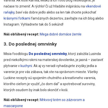
varenia. Ak ešte Kamila, Mišku a ich food blog nesledujete, je
načase to zmeniť. A rýchlo! Či už hľadáte inšpiráciu na
víkendové
raňajky
, baví vás dobre jedlo alebo sa len tak chcete pokochať
krásnymi fotkami
famóznych dezertov, zavítajte na ich blog alebo
Instagram. Vyhladnete tak do 5 sekúnd!
Náš obľúbený recept:
Mega dobré domáce žemle
3. Do poslednej omrvinky
Misia foodblogu
Do poslednej omrvinky
, ktorý založila Lusinda
pred niekoľkými rokmi na materskej dovolenke, je jasná – zastaviť
plytvanie v
kuchyni
. Ak aj vy neradi vyhadzujete zvyšky jedla a
varenie je pre vás zábava, tak ste na správnom mieste. Všetky
Luckine recepty sú spojením chutného a kreatívneho varenia,
ktorého cieľom je využiť „čo dom dal“ a spotrebovať suroviny,
ktorých osudom by inak bolo skončiť v koši.
Náš obľúbený recept:
Mrkvový krém so zázvorom a
mascarpone