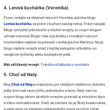
4. Lenivá kuchárka (Veronika)
Pozor, nedajte sa oklamať názvom! Veronika, autorka blogu
Lenivá kuchárka
, sa práce v kuchyni naozaj nebojí. Práve naopak.
Miluje vymýšľať jednoduché a chutné recepty, so svojim blogom
vyhrala ocenenie Bloger roka a jej knižku s rovnakým názvom
momentálne nájdete na policiach v kníhkupectve Martinus. Na jej
blogu nájdete recepty snáď z každej kategórie od koláčov po
raňajkové rýchlovky alebo bezlepkové jedlá.
Náš obľúbený recept:
Tvarohová bábovka s orechami
5. Chuť od Naty
Blog
Chuť od Naty
je inšpiráciou pre všetkých nadšencov dobrého
jedla, ktorí radi varia rýchlo, jednoducho a lacno. Naty vám na
svojom blogu okrem skvelých receptov prezradí aj množstvo tipov
a trikov na kvaskovanie. Stačí, ak zavítate do jej Školy kvaskovania,
a vaša cesta za zdolaním pekárenského sveta sa môže začať.