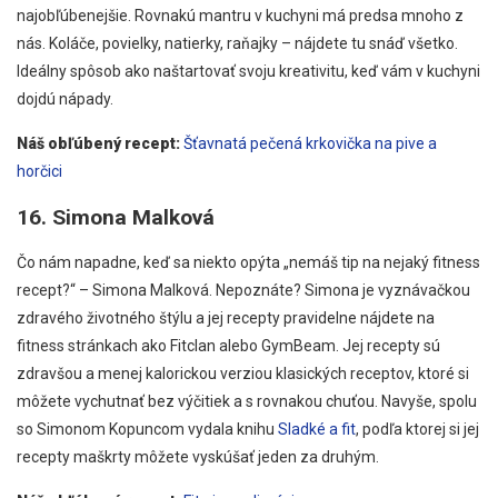
najobľúbenejšie. Rovnakú mantru v kuchyni má predsa mnoho z
nás. Koláče, povielky, natierky, raňajky – nájdete tu snáď všetko.
Ideálny spôsob ako naštartovať svoju kreativitu, keď vám v kuchyni
dojdú nápady.
Náš obľúbený recept:
Šťavnatá pečená krkovička na pive a
horčici
16. Simona Malková
Čo nám napadne, keď sa niekto opýta „nemáš tip na nejaký fitness
recept?“ – Simona Malková. Nepoznáte? Simona je vyznávačkou
zdravého životného štýlu a jej recepty pravidelne nájdete na
fitness stránkach ako Fitclan alebo GymBeam. Jej recepty sú
zdravšou a menej kalorickou verziou klasických receptov, ktoré si
môžete vychutnať bez výčitiek a s rovnakou chuťou. Navyše, spolu
so Simonom Kopuncom vydala knihu
Sladké a fit
, podľa ktorej si jej
recepty maškrty môžete vyskúšať jeden za druhým.