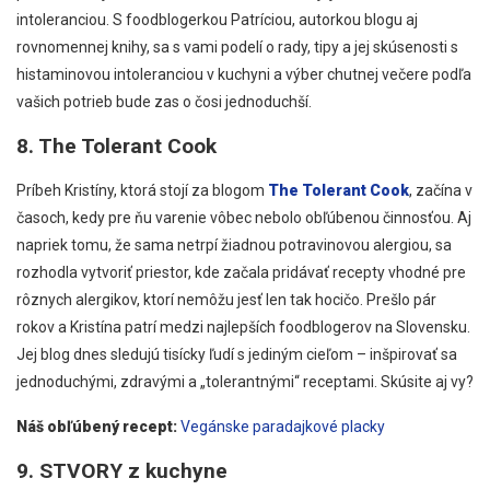
intoleranciou. S foodblogerkou Patríciou, autorkou blogu aj
rovnomennej knihy, sa s vami podelí o rady, tipy a jej skúsenosti s
histaminovou intoleranciou v kuchyni a výber chutnej večere podľa
vašich potrieb bude zas o čosi jednoduchší.
8. The Tolerant Cook
Príbeh Kristíny, ktorá stojí za blogom
The Tolerant Cook
, začína v
časoch, kedy pre ňu varenie vôbec nebolo obľúbenou činnosťou. Aj
napriek tomu, že sama netrpí žiadnou potravinovou alergiou, sa
rozhodla vytvoriť priestor, kde začala pridávať recepty vhodné pre
rôznych alergikov, ktorí nemôžu jesť len tak hocičo. Prešlo pár
rokov a Kristína patrí medzi najlepších foodblogerov na Slovensku.
Jej blog dnes sledujú tisícky ľudí s jediným cieľom – inšpirovať sa
jednoduchými, zdravými a „tolerantnými“ receptami. Skúsite aj vy?
Náš obľúbený recept:
Vegánske paradajkové placky
9. STVORY z kuchyne