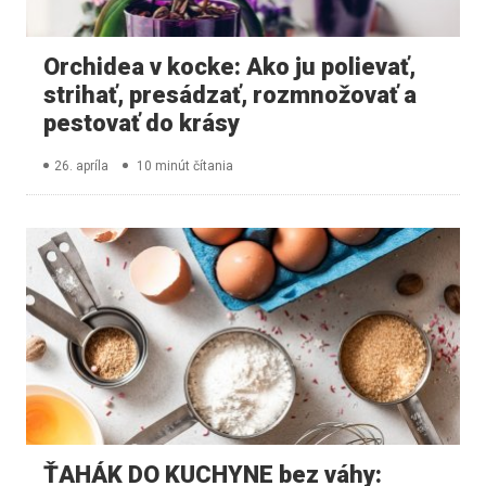
Orchidea v kocke: Ako ju polievať,
strihať, presádzať, rozmnožovať a
pestovať do krásy
26. apríla
10 minút čítania
ŤAHÁK DO KUCHYNE bez váhy: