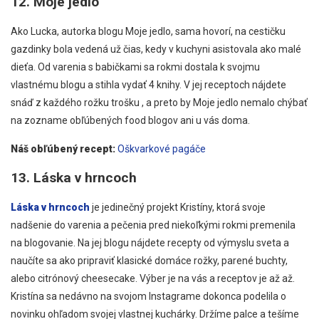
12. Moje jedlo
Ako Lucka, autorka blogu Moje jedlo, sama hovorí, na cestičku
gazdinky bola vedená už čias, kedy v kuchyni asistovala ako malé
dieťa. Od varenia s babičkami sa rokmi dostala k svojmu
vlastnému blogu a stihla vydať 4 knihy. V jej receptoch nájdete
snáď z každého rožku trošku , a preto by Moje jedlo nemalo chýbať
na zozname obľúbených food blogov ani u vás doma.
Náš obľúbený recept:
Oškvarkové pagáče
13. Láska v hrncoch
Láska v hrncoch
je jedinečný projekt Kristíny, ktorá svoje
nadšenie do varenia a pečenia pred niekoľkými rokmi premenila
na blogovanie. Na jej blogu nájdete recepty od výmyslu sveta a
naučíte sa ako pripraviť klasické domáce rožky, parené buchty,
alebo citrónový cheesecake. Výber je na vás a receptov je až až.
Kristína sa nedávno na svojom Instagrame dokonca podelila o
novinku ohľadom svojej vlastnej kuchárky. Držíme palce a tešíme