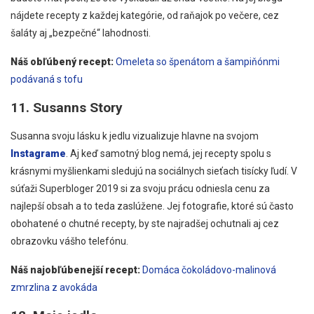
nájdete recepty z každej kategórie, od raňajok po večere, cez
šaláty aj „bezpečné“ lahodnosti.
Náš obľúbený recept:
Omeleta so špenátom a šampiňónmi
podávaná s tofu
11. Susanns Story
Susanna svoju lásku k jedlu vizualizuje hlavne na svojom
Instagrame
. Aj keď samotný blog nemá, jej recepty spolu s
krásnymi myšlienkami sledujú na sociálnych sieťach tisícky ľudí. V
súťaži Superbloger 2019 si za svoju prácu odniesla cenu za
najlepší obsah a to teda zaslúžene. Jej fotografie, ktoré sú často
obohatené o chutné recepty, by ste najradšej ochutnali aj cez
obrazovku vášho telefónu.
Náš najobľúbenejší recept:
Domáca čokoládovo-malinová
zmrzlina z avokáda