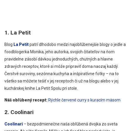
1. La Petit
Blog
La Petit
patrí dlhodobo medzi najobľúbenejšie blogy o jedle a
foodblogerka Monika, jeho autorka, svojich čitateľov na ňom
pravidelne zásobí dávkou jednoduchých, chutných a hlavne
zdravých receptov, ktoré si môže pripraviť doma naozaj každý.
Čerstvé suroviny, sezónna kuchyňa a inšpiratívne fotky – na to
všetko sa môžete tešiť v jej receptoch či už na blogu alebo v jej
kuchárskej knihe La Petit Spolu pri stole.
Náš obľúbený recept:
Rýchle červené curry s kuracím mäsom
2. Coolinari
Coolinari
– bezpodmienečne naša obľúbená dvojka zo sveta