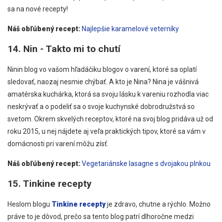
sa na nové recepty!
Náš obľúbený recept:
Najlepšie karamelové veterníky
14. Nin - Takto mi to chutí
Ninin blog vo vašom hľadáčiku blogov o varení, ktoré sa oplatí
sledovať, naozaj nesmie chýbať. A kto je Nina? Nina je vášnivá
amatérska kuchárka, ktorá sa svoju lásku k vareniu rozhodla viac
neskrývať a o podeliť sa o svoje kuchynské dobrodružstvá so
svetom. Okrem skvelých receptov, ktoré na svoj blog pridáva už od
roku 2015, u nej nájdete aj veľa praktických tipov, ktoré sa vám v
domácnosti pri varení môžu zísť.
Náš obľúbený recept:
Vegetariánske lasagne s dvojakou plnkou
15. Tinkine recepty
Heslom blogu
Tinkine recepty
je zdravo, chutne a rýchlo. Možno
práve to je dôvod, prečo sa tento blog patrí dlhoročne medzi