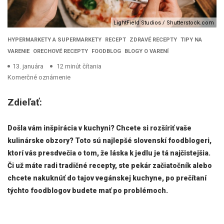
LightField Studios / Shutterstock.com
HYPERMARKETY A SUPERMARKETY
RECEPT
ZDRAVÉ RECEPTY
TIPY NA
VARENIE
ORECHOVÉ RECEPTY
FOODBLOG
BLOGY O VARENÍ
13. januára
12 minút čítania
Komerčné oznámenie
Zdieľať:
Došla vám inšpirácia v kuchyni? Chcete si rozšíriť vaše
kulinárske obzory? Toto sú najlepšé slovenskí foodblogeri,
ktorí vás presdvečia o tom, že láska k jedlu je tá najčistejšia.
Či už máte radi tradičné recepty, ste pekár začiatočník alebo
chcete nakuknúť do tajov vegánskej kuchyne, po prečítaní
týchto foodblogov budete mať po problémoch.