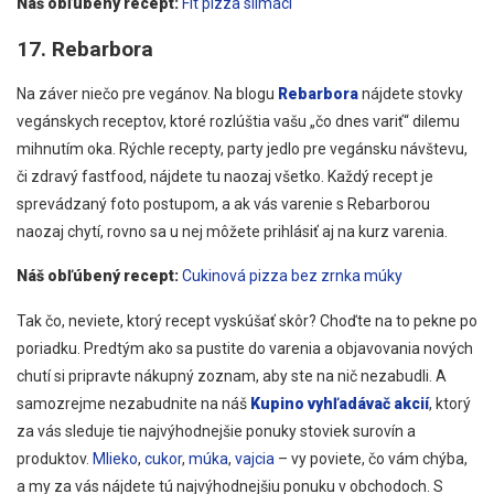
Náš obľúbený recept:
Fit pizza slimáci
17. Rebarbora
Na záver niečo pre vegánov. Na blogu
Rebarbora
nájdete stovky
vegánskych receptov, ktoré rozlúštia vašu „čo dnes variť“ dilemu
mihnutím oka. Rýchle recepty, party jedlo pre vegánsku návštevu,
či zdravý fastfood, nájdete tu naozaj všetko. Každý recept je
sprevádzaný foto postupom, a ak vás varenie s Rebarborou
naozaj chytí, rovno sa u nej môžete prihlásiť aj na kurz varenia.
Náš obľúbený recept:
Cukinová pizza bez zrnka múky
Tak čo, neviete, ktorý recept vyskúšať skôr? Choďte na to pekne po
poriadku. Predtým ako sa pustite do varenia a objavovania nových
chutí si pripravte nákupný zoznam, aby ste na nič nezabudli. A
samozrejme nezabudnite na náš
Kupino vyhľadávač akcií
, ktorý
za vás sleduje tie najvýhodnejšie ponuky stoviek surovín a
produktov.
Mlieko
,
cukor
,
múka
,
vajcia
– vy poviete, čo vám chýba,
a my za vás nájdete tú najvýhodnejšiu ponuku v obchodoch. S