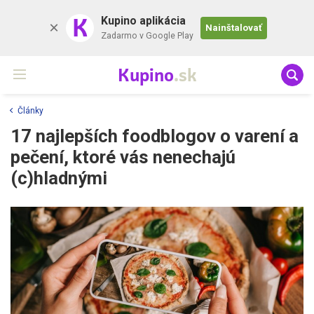
K
Kupino aplikácia
Nainštalovať
Zadarmo v Google Play
Kupino
.sk
Články
17 najlepších foodblogov o varení a
pečení, ktoré vás nenechajú
(c)hladnými