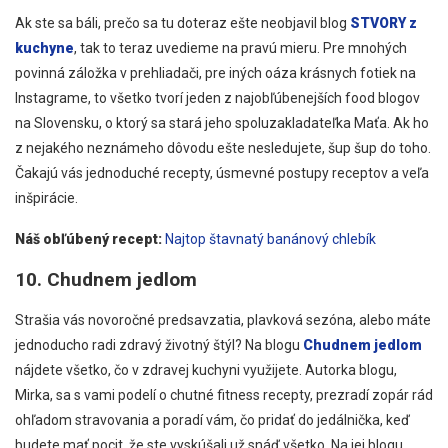
Ak ste sa báli, prečo sa tu doteraz ešte neobjavil blog
STVORY z
kuchyne
, tak to teraz uvedieme na pravú mieru. Pre mnohých
povinná záložka v prehliadači, pre iných oáza krásnych fotiek na
Instagrame, to všetko tvorí jeden z najobľúbenejších food blogov
na Slovensku, o ktorý sa stará jeho spoluzakladateľka Maťa. Ak ho
z nejakého neznámeho dôvodu ešte nesledujete, šup šup do toho.
Čakajú vás jednoduché recepty, úsmevné postupy receptov a veľa
inšpirácie.
Náš obľúbený recept:
Najtop štavnatý banánový chlebík
10. Chudnem jedlom
Strašia vás novoročné predsavzatia, plavková sezóna, alebo máte
jednoducho radi zdravý životný štýl? Na blogu
Chudnem jedlom
nájdete všetko, čo v zdravej kuchyni využijete. Autorka blogu,
Mirka, sa s vami podelí o chutné fitness recepty, prezradí zopár rád
ohľadom stravovania a poradí vám, čo pridať do jedálnička, keď
budete mať pocit, že ste vyskúšali už snáď všetko. Na jej blogu