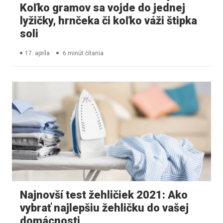
Koľko gramov sa vojde do jednej
lyžičky, hrnčeka či koľko váži štipka
soli
17. apríla
6 minút čítania
Najnovší test žehličiek 2021: Ako
vybrať najlepšiu žehličku do vašej
domácnosti