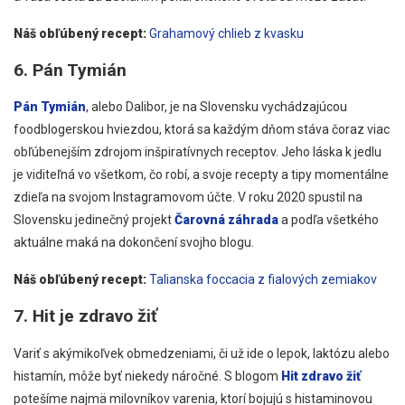
Náš obľúbený recept:
Grahamový chlieb z kvasku
6. Pán Tymián
Pán Tymián
, alebo Dalibor, je na Slovensku vychádzajúcou
foodblogerskou hviezdou, ktorá sa každým dňom stáva čoraz viac
obľúbenejším zdrojom inšpiratívnych receptov. Jeho láska k jedlu
je viditeľná vo všetkom, čo robí, a svoje recepty a tipy momentálne
zdieľa na svojom Instagramovom účte. V roku 2020 spustil na
Slovensku jedinečný projekt
Čarovná záhrada
a podľa všetkého
aktuálne maká na dokončení svojho blogu.
Náš obľúbený recept:
Talianska foccacia z fialových zemiakov
7. Hit je zdravo žiť
Variť s akýmikoľvek obmedzeniami, či už ide o lepok, laktózu alebo
histamín, môže byť niekedy náročné. S blogom
Hit zdravo žiť
potešíme najmä milovníkov varenia, ktorí bojujú s histaminovou