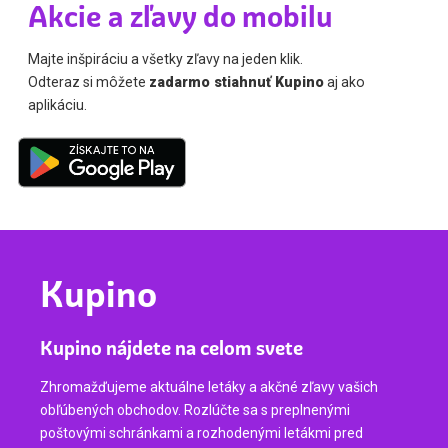
Akcie a zľavy do mobilu
Majte inšpiráciu a všetky zľavy na jeden klik.
Odteraz si môžete
zadarmo stiahnuť Kupino
aj ako
aplikáciu.
Kupino
Kupino nájdete na celom svete
Zhromažďujeme aktuálne letáky a akčné zľavy vašich
obľúbených obchodov. Rozlúčte sa s preplnenými
poštovými schránkami a rozhodenými letákmi pred