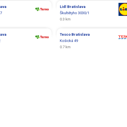
lava
Lidl
Bratislava
57
Škultétyho 3030/1
0.3 km
lava
Tesco
Bratislava
2
Košická 49
0.7 km