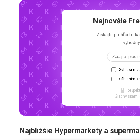
Najnovšie
Fre
Získajte prehľad o
výhodný 
Súhlasím s
Súhlasím so
Rešpekt
Žiadny spam. 
Najbližšie Hypermarkety a superma