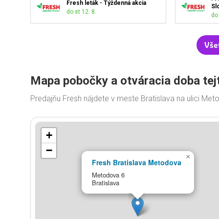
Fresh leták - Týždenná akcia
Sl
do st 12. 8.
do 
Vše
Mapa pobočky a otváracia doba tej
Predajňu Fresh nájdete v meste Bratislava na ulici Me
+
−
×
Fresh Bratislava Metodova
Metodova 6
Bratislava