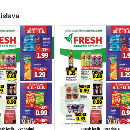
islava
esh leták - Východné
Fresh leták - Stredné a