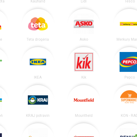
ota
Kaufland
Lidl
Tesco
ie
Teta drogéria
Asko
Merkury Mar
IKEA
Kik
Pepco
eň
KRAJ potravín
Mountfield
KON - RA