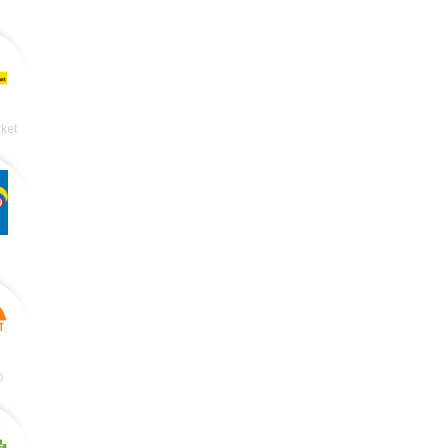
ket
D