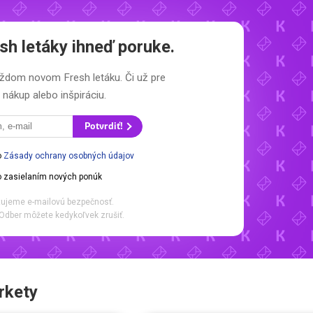
sh letáky
ihneď poruke.
 každom novom
Fresh letáku.
Či už pre
nákup alebo inšpiráciu.
Potvrdiť!
o
Zásady ochrany osobných údajov
 zasielaním nových ponúk
ujeme e-mailovú bezpečnosť.
Odber môžete kedykoľvek zrušiť.
rkety