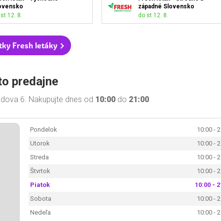
ovensko
západné Slovensko
st 12. 8.
do st 12. 8.
tky Fresh letáky
to predajne
todova 6. Nakupujte dnes od
10:00
do
21:00
.
Pondelok
10:00 - 
Utorok
10:00 - 
Streda
10:00 - 
Štvrtok
10:00 - 
Piatok
10:00 - 2
Sobota
10:00 - 
Nedeľa
10:00 - 