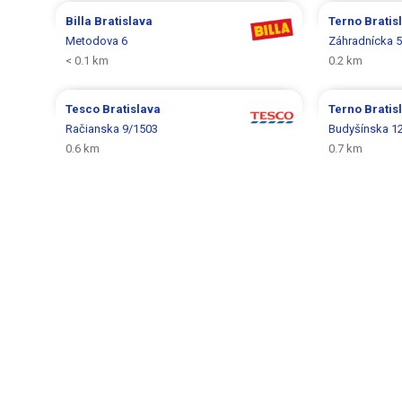
Billa
Bratislava
Terno
Bratis
Metodova 6
Záhradnícka 
< 0.1 km
0.2 km
Tesco
Bratislava
Terno
Bratis
Račianska 9/1503
Budyšínska 1
0.6 km
0.7 km