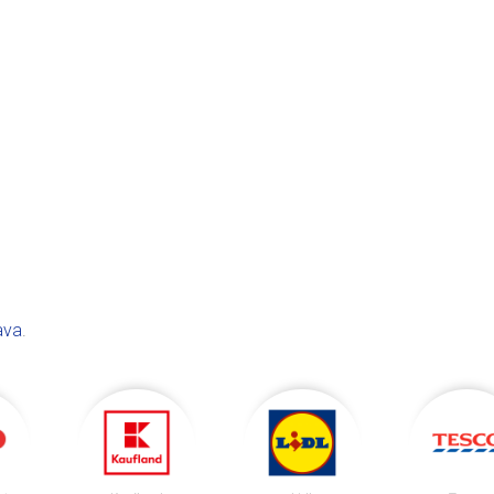
ava
.