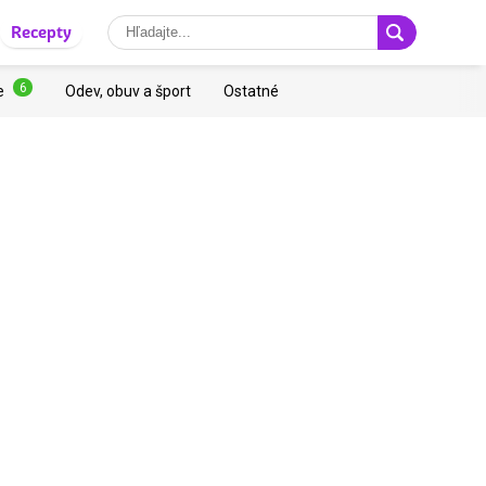
Recepty
6
e
Odev, obuv a šport
Ostatné