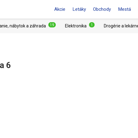
Akcie
Letáky
Obchody
Mestá
19
1
anie, nábytok a záhrada
Elektronika
Drogérie a lekárn
a 6