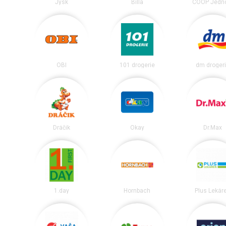
Jysk
Billa
COOP Jedn
OBI
101 drogerie
dm droger
Dráčik
Okay
Dr.Max
1.day
Hornbach
Plus Lekár