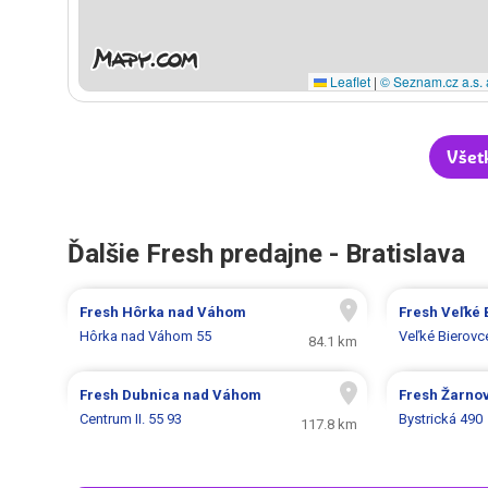
Leaflet
|
© Seznam.cz a.s. 
Všet
Ďalšie Fresh predajne - Bratislava
Fresh
Hôrka nad Váhom
Fresh
Veľké 
Hôrka nad Váhom 55
Veľké Bierovc
84.1 km
Fresh
Dubnica nad Váhom
Fresh
Žarno
Centrum II. 55 93
Bystrická 490
117.8 km