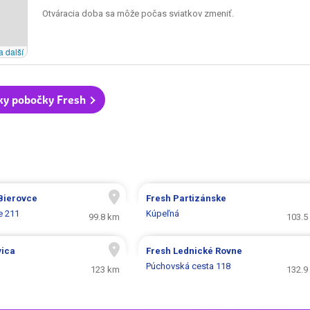
Otváracia doba sa môže počas sviatkov zmeniť.
a další
ky pobočky Fresh
Bierovce
Fresh
Partizánske
e 211
Kúpeľná
99.8 km
103.5
vica
Fresh
Lednické Rovne
Púchovská cesta 118
123 km
132.9