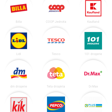
Billa
COOP Jednota
Kaufland
Lidl
Tesco
101 drogerie
dm drogerie
Teta drogéria
Dr.Max