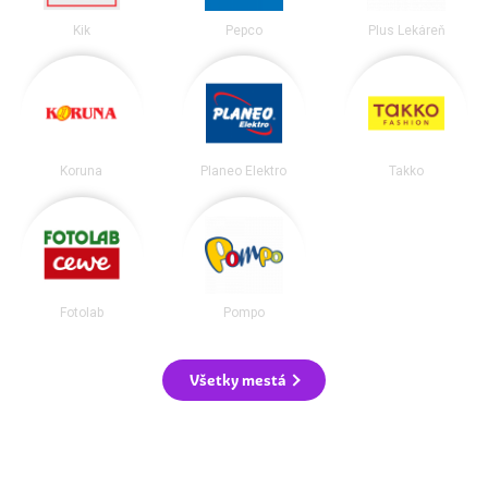
Kik
Pepco
Plus Lekáreň
Koruna
Planeo Elektro
Takko
Fotolab
Pompo
Všetky mestá