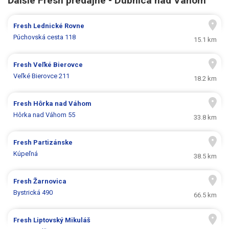
Ďalšie Fresh predajne - Dubnica nad Váhom
Fresh
Lednické Rovne
Púchovská cesta 118
15.1 km
Fresh
Veľké Bierovce
Veľké Bierovce 211
18.2 km
Fresh
Hôrka nad Váhom
Hôrka nad Váhom 55
33.8 km
Fresh
Partizánske
Kúpeľná
38.5 km
Fresh
Žarnovica
Bystrická 490
66.5 km
Fresh
Liptovský Mikuláš