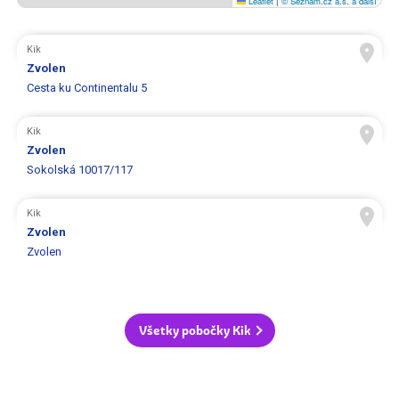
Leaflet
|
© Seznam.cz a.s. a další
Kik
Zvolen
Cesta ku Continentalu 5
Kik
Zvolen
Sokolská 10017/117
Kik
Zvolen
Zvolen
Všetky pobočky Kik