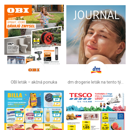
OBI leták –⁠ akčná ponuka
dm drogerie leták na tento týždeň