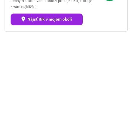
Jedným klikom vám zobrazí predajňu Kik, ktorá je
k vám najbližšie.
Nájsť Kik v mojom okolí