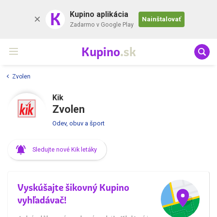
K
Kupino aplikácia
Nainštalovať
Zadarmo v Google Play
Kupino
.sk
Zvolen
Kik
Zvolen
Odev, obuv a šport
Sledujte nové Kik letáky
Vyskúšajte šikovný Kupino
vyhľadávač!