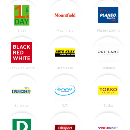
1.day
Mountfield
Planeo Elektro
Black Red White
Auto Kelly
Oriflame
Euronics
NAY
Takko