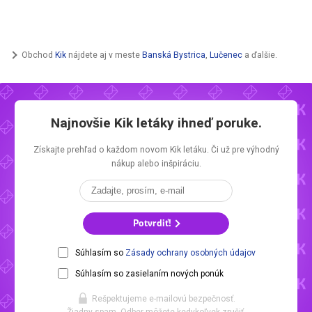
Obchod
Kik
nájdete aj v meste
Banská Bystrica
,
Lučenec
a ďalšie.
Najnovšie
Kik letáky
ihneď poruke.
Získajte prehľad o každom novom
Kik letáku.
Či už pre výhodný
nákup alebo inšpiráciu.
Potvrdiť!
Súhlasím so
Zásady ochrany osobných údajov
Súhlasím so zasielaním nových ponúk
Rešpektujeme e-mailovú bezpečnosť.
Žiadny spam. Odber môžete kedykoľvek zrušiť.