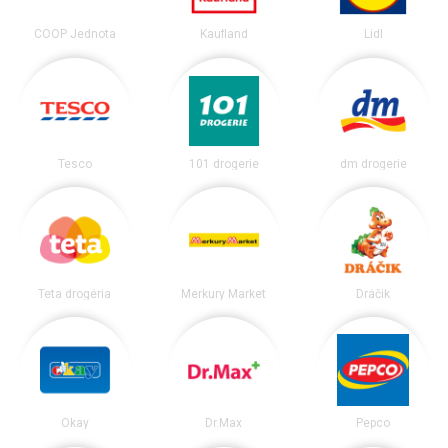
COOP Jednota
Kaufland
Lidl
Tesco
101 drogerie
dm drogerie
Teta drogéria
Merkury Market
Dráčik
Okay
Dr.Max
Pepco