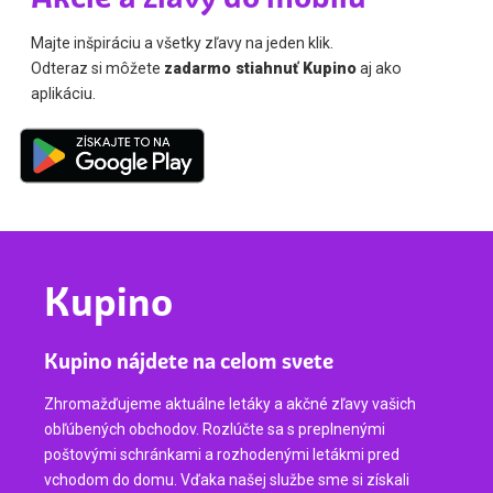
Majte inšpiráciu a všetky zľavy na jeden klik.
Odteraz si môžete
zadarmo stiahnuť Kupino
aj ako
aplikáciu.
Kupino
Kupino nájdete na celom svete
Zhromažďujeme aktuálne letáky a akčné zľavy vašich
obľúbených obchodov. Rozlúčte sa s preplnenými
poštovými schránkami a rozhodenými letákmi pred
vchodom do domu. Vďaka našej službe sme si získali