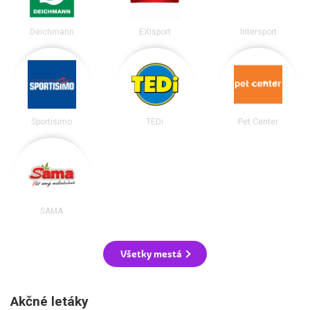
Deichmann
EXIsport
Intersport
Sportisimo
TEDi
Pet Center
SAMA
Všetky mestá
Akčné letáky