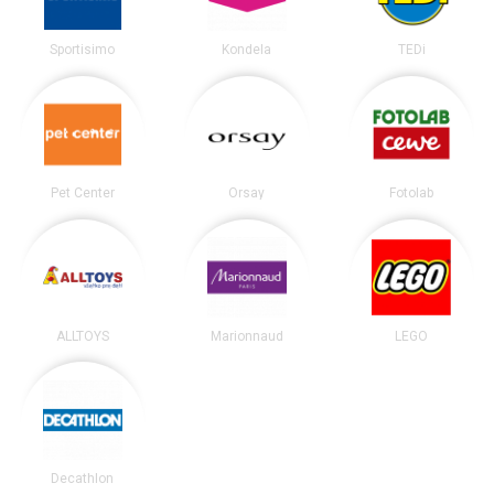
Sportisimo
Kondela
TEDi
Pet Center
Orsay
Fotolab
ALLTOYS
Marionnaud
LEGO
Decathlon