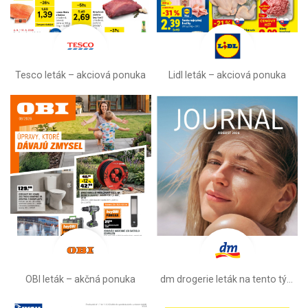
Tesco leták – akciová ponuka
Lidl leták –⁠ akciová ponuka
OBI leták –⁠ akčná ponuka
dm drogerie leták na tento týždeň