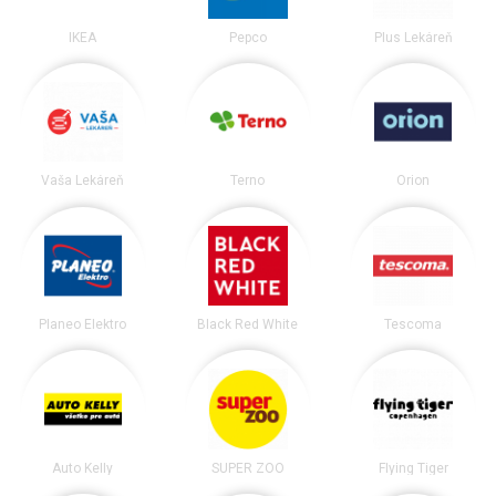
IKEA
Pepco
Plus Lekáreň
Vaša Lekáreň
Terno
Orion
Planeo Elektro
Black Red White
Tescoma
Auto Kelly
SUPER ZOO
Flying Tiger