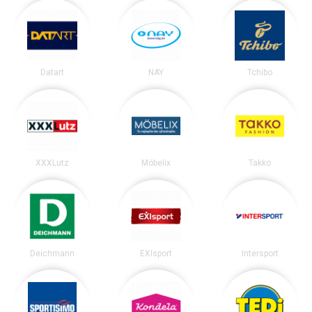
Datart
NAY
Tchibo
XXXLutz
Möbelix
Takko
Deichmann
EXIsport
Intersport