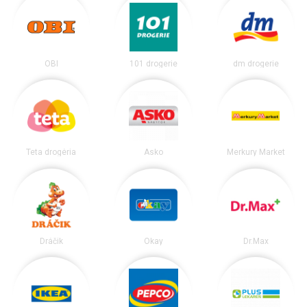
OBI
101 drogerie
dm drogerie
Teta drogéria
Asko
Merkury Market
Dráčik
Okay
Dr.Max