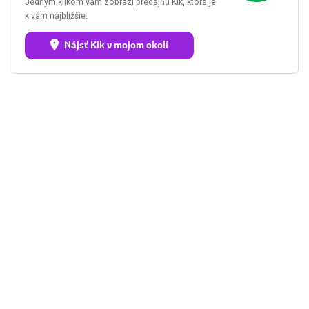
Jedným klikom vám zobrazí predajňu Kik, ktorá je
k vám najbližšie.
Nájsť Kik v mojom okolí