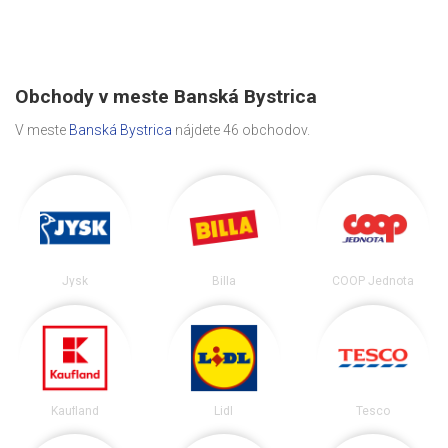
Obchody v meste Banská Bystrica
V meste
Banská Bystrica
nájdete 46 obchodov.
Jysk
Billa
COOP Jednota
Kaufland
Lidl
Tesco