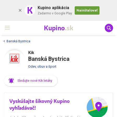
K
Kupino aplikácia
Nainštalovať
Zadarmo v Google Play
Kupino
.sk
Banská Bystrica
Kik
Banská Bystrica
Odev, obuv a šport
Sledujte nové Kik letáky
Vyskúšajte šikovný Kupino
vyhľadávač!