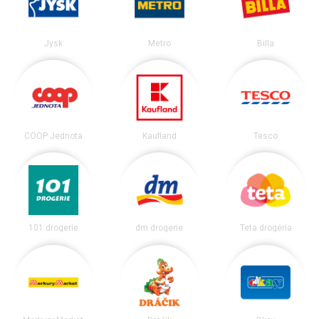
Jysk
Metro
Billa
COOP Jednota
Kaufland
Tesco
101 drogerie
dm drogerie
Teta drogéria