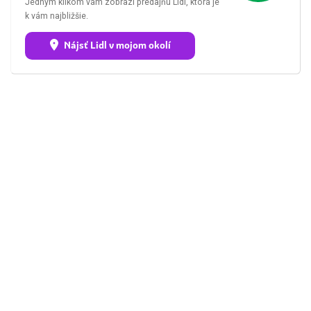
Jedným klikom vám zobrazí predajňu Lidl, ktorá je
k vám najbližšie.
Nájsť Lidl v mojom okolí