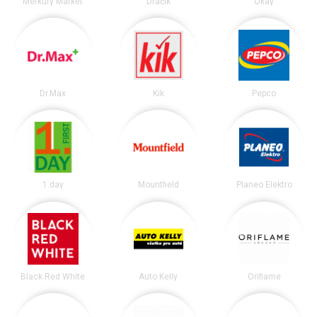
Merkury Market
Dráčik
Okay
Dr.Max
Kik
Pepco
1.day
Mountfield
Planeo Elektro
Black Red White
Auto Kelly
Oriflame