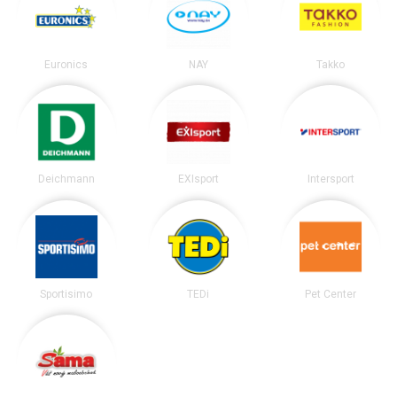
Euronics
NAY
Takko
Deichmann
EXIsport
Intersport
Sportisimo
TEDi
Pet Center