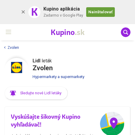
K
Kupino aplikácia
Nainštalovať
Zadarmo v Google Play
Kupino
.sk
Zvolen
Lidl
leták
Zvolen
Hypermarkety a supermarkety
Sledujte nové Lidl letáky
Vyskúšajte šikovný Kupino
vyhľadávač!