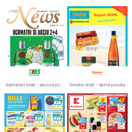
Italmarket leták –⁠ akciová ponuka
Smoker leták – akčná ponuka