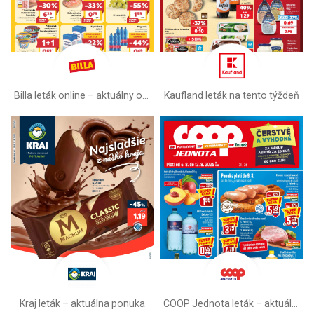
Billa leták online –⁠ aktuálny od stredy
Kaufland leták na tento týždeň
Kraj leták – aktuálna ponuka
COOP Jednota leták –⁠ aktuálny