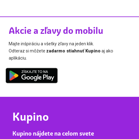
Akcie a zľavy do mobilu
Majte inšpiráciu a všetky zľavy na jeden klik.
Odteraz si môžete
zadarmo stiahnuť Kupino
aj ako
aplikáciu.
Kupino
Kupino nájdete na celom svete