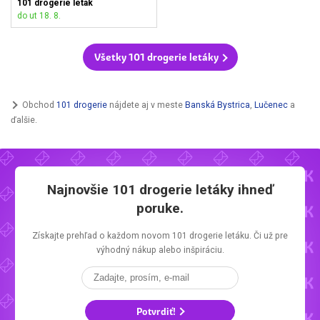
101 drogerie leták
do ut 18. 8.
Všetky 101 drogerie letáky
Obchod
101 drogerie
nájdete aj v meste
Banská Bystrica
,
Lučenec
a
ďalšie.
Najnovšie
101 drogerie letáky
ihneď
poruke.
Získajte prehľad o každom novom
101 drogerie letáku.
Či už pre
výhodný nákup alebo inšpiráciu.
Potvrdiť!