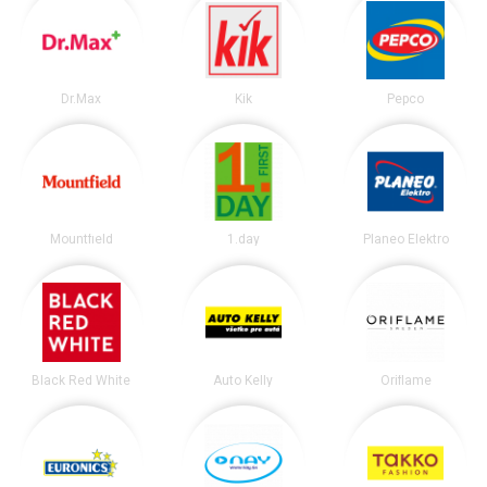
Dr.Max
Kik
Pepco
Mountfield
1.day
Planeo Elektro
Black Red White
Auto Kelly
Oriflame