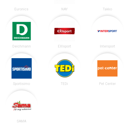
Euronics
NAY
Takko
Deichmann
EXIsport
Intersport
Sportisimo
TEDi
Pet Center
SAMA