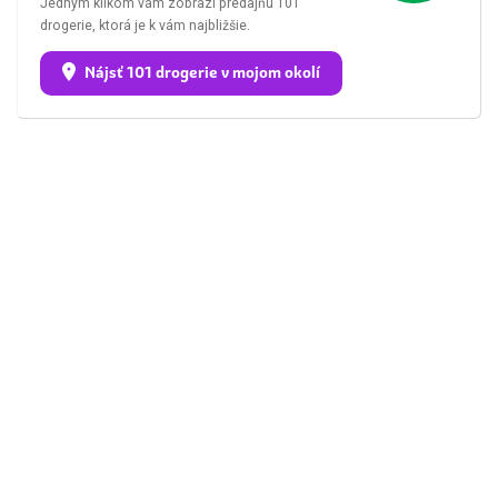
Jedným klikom vám zobrazí predajňu 101
drogerie, ktorá je k vám najbližšie.
Nájsť 101 drogerie v mojom okolí