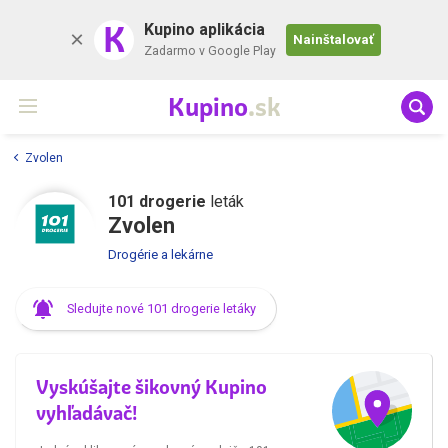
K
Kupino aplikácia
Nainštalovať
Zadarmo v Google Play
Kupino
.sk
Zvolen
101 drogerie
leták
Zvolen
Drogérie a lekárne
Sledujte nové 101 drogerie letáky
Vyskúšajte šikovný Kupino
vyhľadávač!