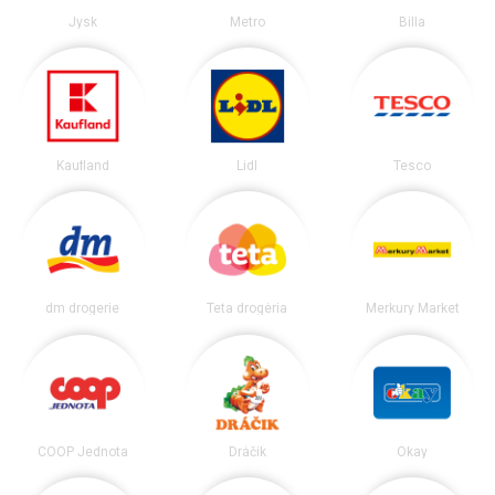
Jysk
Metro
Billa
Kaufland
Lidl
Tesco
dm drogerie
Teta drogéria
Merkury Market
COOP Jednota
Dráčik
Okay