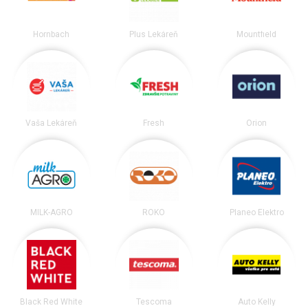
Hornbach
Plus Lekáreň
Mountfield
Vaša Lekáreň
Fresh
Orion
MILK-AGRO
ROKO
Planeo Elektro
Black Red White
Tescoma
Auto Kelly