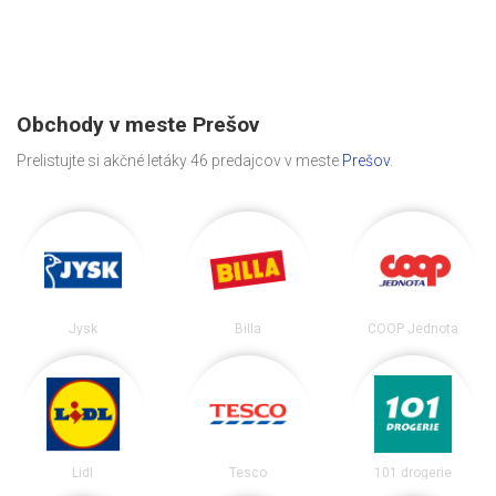
Obchody v meste Prešov
Prelistujte si akčné letáky 46 predajcov v meste
Prešov
.
Jysk
Billa
COOP Jednota
Lidl
Tesco
101 drogerie