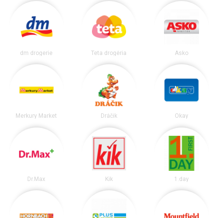
dm drogerie
Teta drogéria
Asko
Merkury Market
Dráčik
Okay
Dr.Max
Kik
1.day