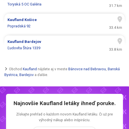
Toryská 5 OC Galéria
31.7 km
Kaufland
Košice
Popradská 92
33.4 km
Kaufland
Bardejov
Ľudovíta Štúra 1339
33.8 km
Obchod
Kaufland
nájdete aj v meste
Bánovce nad Bebravou
,
Banská
Bystrica
,
Bardejov
a ďalšie.
Najnovšie
Kaufland letáky
ihneď poruke.
Získajte prehľad o každom novom
Kaufland letáku.
Či už pre
výhodný nákup alebo inšpiráciu.