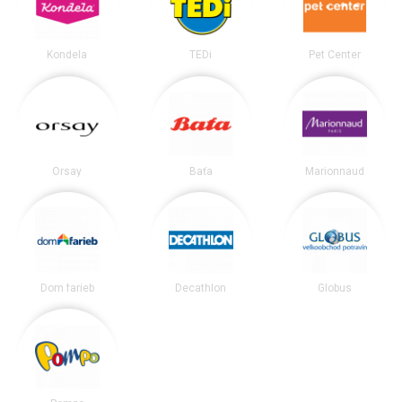
Kondela
TEDi
Pet Center
Orsay
Baťa
Marionnaud
Dom farieb
Decathlon
Globus