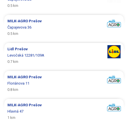
0.5 km
MILK-AGRO
Prešov
Čapajevova 36
0.5 km
Lidl
Prešov
Levočská 12281/109A
0.7 km
MILK-AGRO
Prešov
Floriánova 11
0.8 km
MILK-AGRO
Prešov
Hlavná 47
1 km