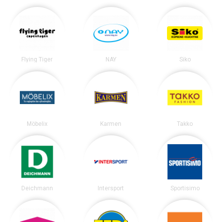
Flying Tiger
NAY
Siko
Möbelix
Karmen
Takko
Deichmann
Intersport
Sportisimo