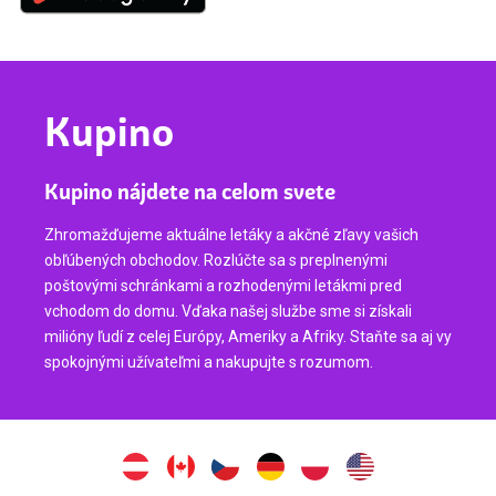
Kupino
Kupino nájdete na celom svete
Zhromažďujeme aktuálne letáky a akčné zľavy vašich
obľúbených obchodov. Rozlúčte sa s preplnenými
poštovými schránkami a rozhodenými letákmi pred
vchodom do domu. Vďaka našej službe sme si získali
milióny ľudí z celej Európy, Ameriky a Afriky. Staňte sa aj vy
spokojnými užívateľmi a nakupujte s rozumom.