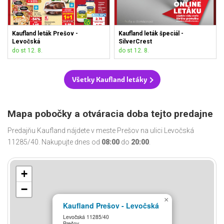
Kaufland leták Prešov -
Kaufland leták špeciál -
Levočská
SilverCrest
do st 12. 8.
do st 12. 8.
Všetky Kaufland letáky
Mapa pobočky a otváracia doba tejto predajne
Predajňu Kaufland nájdete v meste Prešov na ulici Levočská
11285/40. Nakupujte dnes od
08:00
do
20:00
.
+
−
×
Kaufland Prešov - Levočská
Levočská 11285/40
Prešov