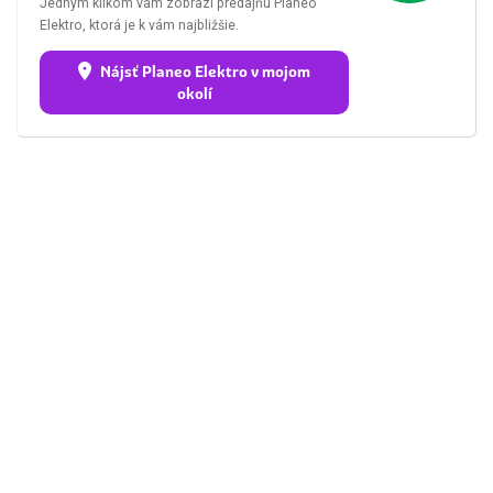
Jedným klikom vám zobrazí predajňu Planeo
Elektro, ktorá je k vám najbližšie.
Nájsť Planeo Elektro v mojom
okolí