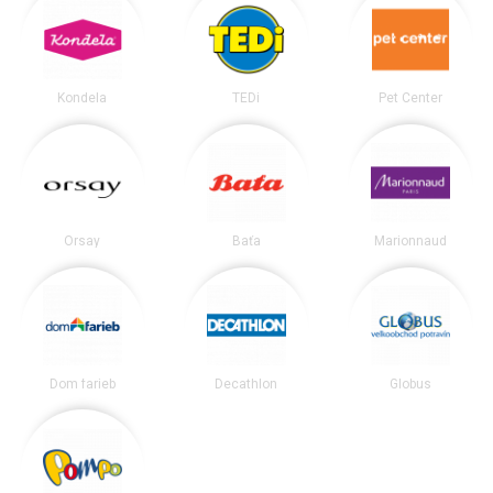
Kondela
TEDi
Pet Center
Orsay
Baťa
Marionnaud
Dom farieb
Decathlon
Globus