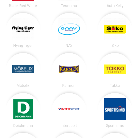
Black Red White
Tescoma
Auto Kelly
Flying Tiger
NAY
Siko
Möbelix
Karmen
Takko
Deichmann
Intersport
Sportisimo