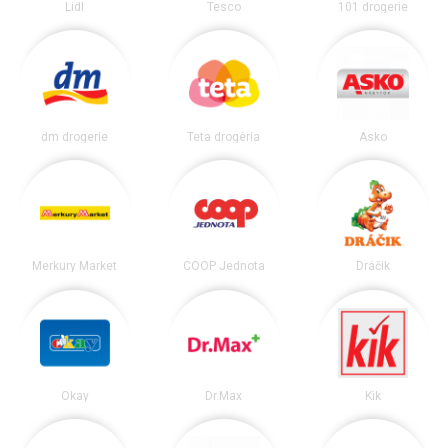
Lidl
Tesco
101 drogerie
dm drogerie
Teta drogéria
Asko
Merkury Market
COOP Jednota
Dráčik
Okay
Dr.Max
Kik