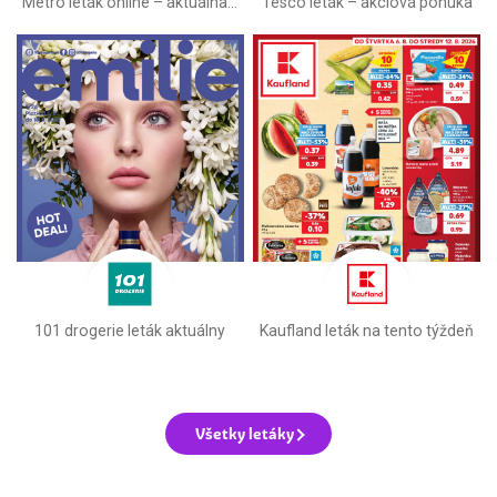
Metro leták online –⁠ aktuálna ponuka
Tesco leták – akciová ponuka
101 drogerie leták aktuálny
Kaufland leták na tento týždeň
Všetky letáky