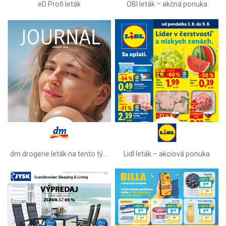
eD Profi leták
OBI leták –⁠ akčná ponuka
dm drogerie leták na tento týždeň
Lidl leták –⁠ akciová ponuka