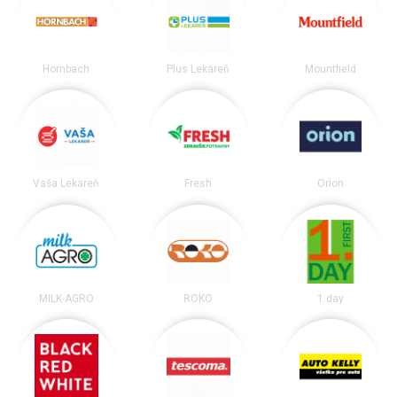
Hornbach
Plus Lekáreň
Mountfield
Vaša Lekáreň
Fresh
Orion
MILK-AGRO
ROKO
1.day