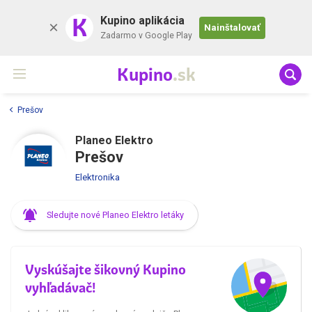
K
Kupino aplikácia
Nainštalovať
Zadarmo v Google Play
Kupino
.sk
Prešov
Planeo Elektro
Prešov
Elektronika
Sledujte nové Planeo Elektro letáky
Vyskúšajte šikovný Kupino
vyhľadávač!