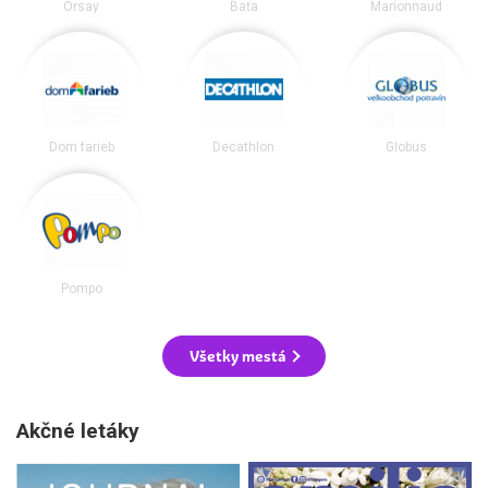
Orsay
Baťa
Marionnaud
Dom farieb
Decathlon
Globus
Pompo
Všetky mestá
Akčné letáky