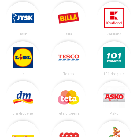
Jysk
Billa
Kaufland
Lidl
Tesco
101 drogerie
dm drogerie
Teta drogéria
Asko