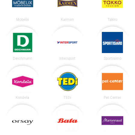
Möbelix
Karmen
Takko
Deichmann
Intersport
Sportisimo
Kondela
TEDi
Pet Center