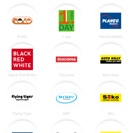
ROKO
1.day
Planeo Elektro
Black Red White
Tescoma
Auto Kelly
Flying Tiger
NAY
Siko