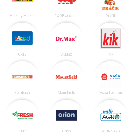
Merkury Market
COOP Jednota
Dráčik
Okay
Dr.Max
Kik
Hornbach
Mountfield
Vaša Lekáreň
Fresh
Orion
MILK-AGRO