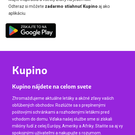
Odteraz si môžete
zadarmo stiahnuť Kupino
aj ako
aplikáciu.
Kupino
Kupino nájdete na celom svete
Zhromažďujeme aktuálne letáky a akčné zľavy vašich
obľúbených obchodov. Rozlúčte sa s preplnenými
poštovými schránkami a rozhodenými letákmi pred
vchodom do domu. Vďaka našej službe sme si získali
milióny ľudí z celej Európy, Ameriky a Afriky. Staňte sa aj vy
spokojnými užívateľmi a nakupujte s rozumom.