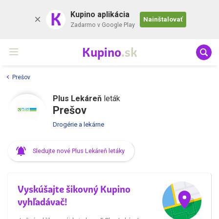
K
Kupino aplikácia
Nainštalovať
Zadarmo v Google Play
Kupino
.sk
Prešov
Plus Lekáreň
leták
Prešov
Drogérie a lekárne
Sledujte nové Plus Lekáreň letáky
Vyskúšajte šikovný Kupino
vyhľadávač!