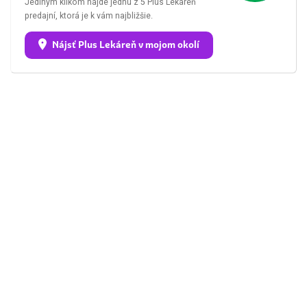
Jediným klikom nájde jednu z 5 Plus Lekáreň
predajní, ktorá je k vám najbližšie.
Nájsť Plus Lekáreň v mojom okolí