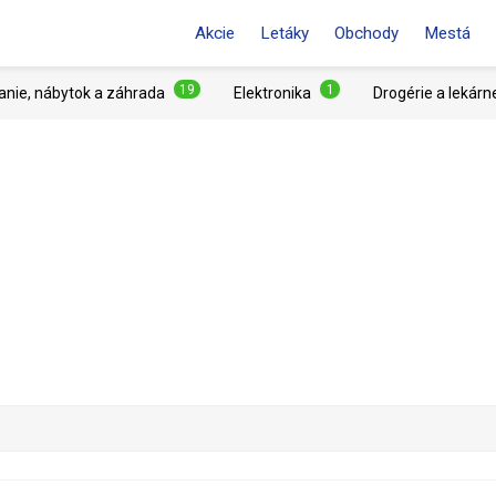
Akcie
Letáky
Obchody
Mestá
19
1
anie, nábytok a záhrada
Elektronika
Drogérie a lekárn