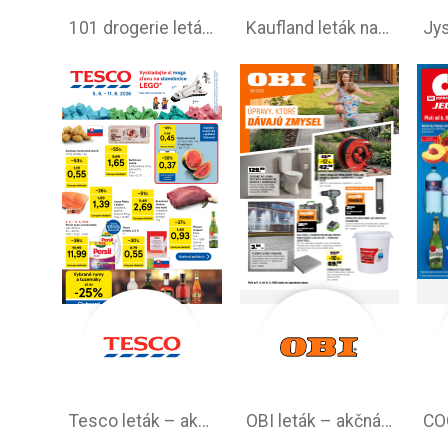
101 drogerie leták aktuálny
Kaufland leták na tento týždeň
Tesco leták – akciová ponuka
OBI leták –⁠ akčná ponuka