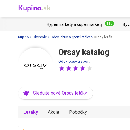
Kupino
.sk
119
Hypermarkety a supermarkety
Býv
Kupino
Obchody
Odev, obuv a šport letáky
Orsay leták
Orsay katalog
Odev, obuv a šport
Sledujte nové Orsay letáky
Letáky
Akcie
Pobočky