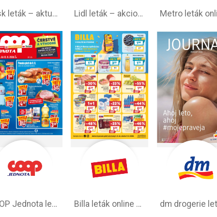
Jysk leták – aktuálna ponuka
Lidl leták –⁠ akciová ponuka
COOP Jednota leták –⁠ aktuálny
Billa leták online –⁠ aktuálny od stredy