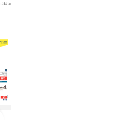
mätáte