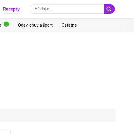
Recepty
6
e
Odev, obuv a šport
Ostatné