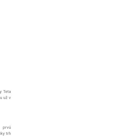
y Teta
u už v
 prvú
ky trh