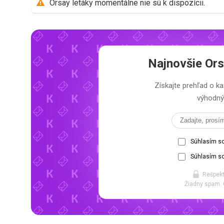
Orsay letáky momentálne nie sú k dispozícii.
Najnovšie
Ors
Získajte prehľad o
výhodný 
Súhlasím s
Súhlasím so
Rešpekt
Žiadny spam. 