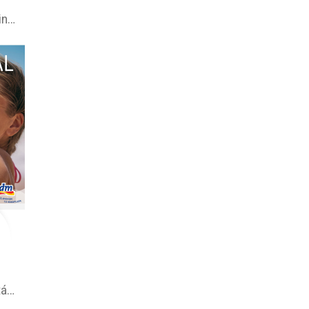
Metro leták online –⁠ aktuálna ponuka
dm drogerie leták na tento týždeň