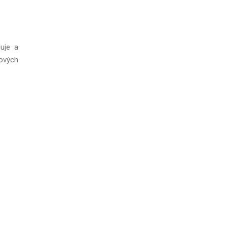
uje a
ových