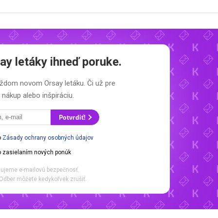
ay letáky
ihneď poruke.
 každom novom
Orsay letáku.
Či už pre
nákup alebo inšpiráciu.
Potvrdiť!
o
Zásady ochrany osobných údajov
 zasielaním nových ponúk
ujeme e-mailovú bezpečnosť.
Odber môžete kedykoľvek zrušiť.