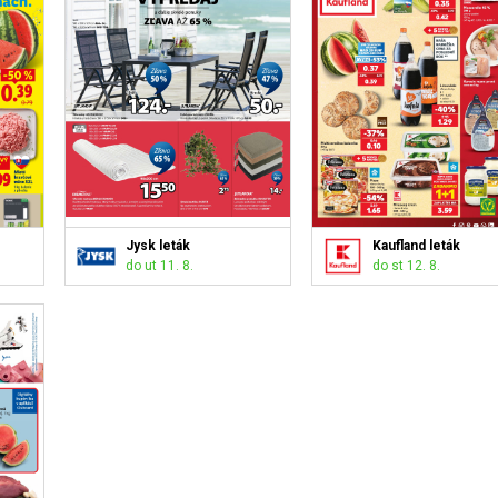
Jysk leták
Kaufland leták
do ut 11. 8.
do st 12. 8.