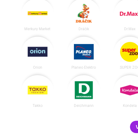
Merkury Market
Dráčik
Dr.Max
Orion
Planeo Elektro
SUPER ZO
Takko
Deichmann
Kondela