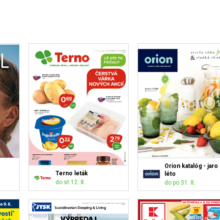
Orion katalóg - jaro 
Terno leták
léto
do st 12. 8.
do po 31. 8.