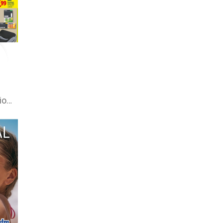
Lidl leták –⁠ akciová ponuka