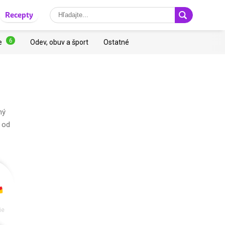
Recepty
6
e
Odev, obuv a šport
Ostatné
ný
 od
ie