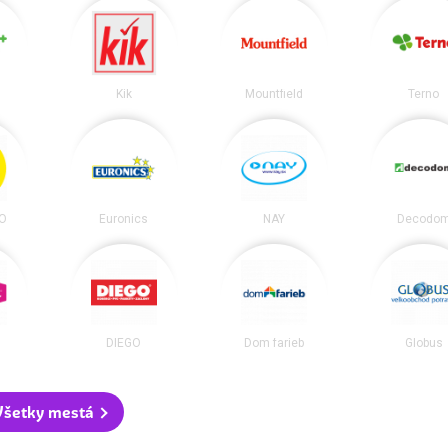
Kik
Mountfield
Terno
O
Euronics
NAY
Decodo
DIEGO
Dom farieb
Globus
Všetky mestá