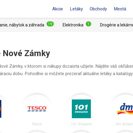
Akcie
Letáky
Obchody
Mestá
19
1
anie, nábytok a záhrada
Elektronika
Drogérie a lekárn
te Nové Zámky
ové Zámky, v ktorom si nákupy dozaista užijete. Nájdite váš obľúbe
váraciu dobu. Pohodlne si môžete prezerať aktuálne letáky a katalógy
Tesco
101 drogerie
dm droger