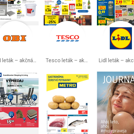
OBI leták –⁠ akčná ponuka
Tesco leták – akciová ponuka