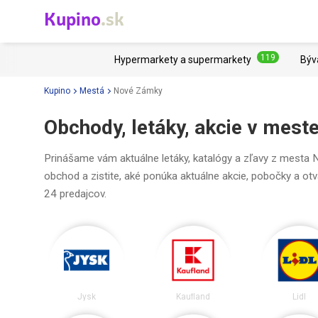
Kupino
.sk
119
Hypermarkety a supermarkety
Býv
Kupino
Mestá
Nové Zámky
Obchody, letáky, akcie v mes
Prinášame vám aktuálne letáky, katalógy a zľavy z mesta N
obchod a zistite, aké ponúka aktuálne akcie, pobočky a ot
24 predajcov.
Jysk
Kaufland
Lidl