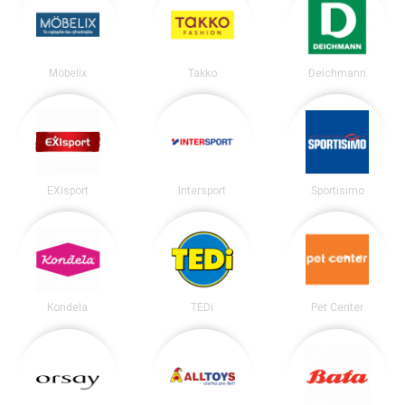
Möbelix
Takko
Deichmann
EXIsport
Intersport
Sportisimo
Kondela
TEDi
Pet Center