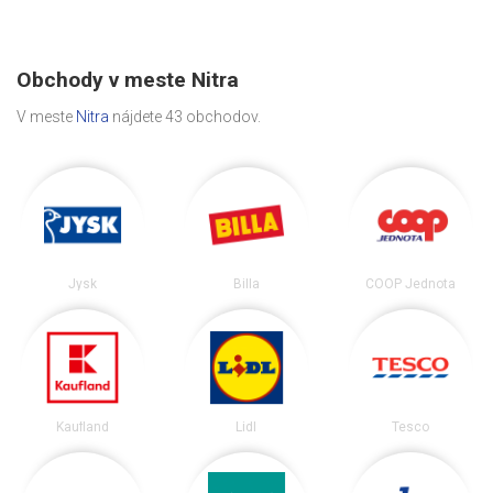
Obchody v meste Nitra
V meste
Nitra
nájdete 43 obchodov.
Jysk
Billa
COOP Jednota
Kaufland
Lidl
Tesco