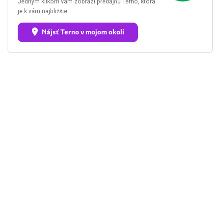
Jedným klikom vám zobrazí predajňu Terno, ktorá
je k vám najbližšie.
Nájsť Terno v mojom okolí