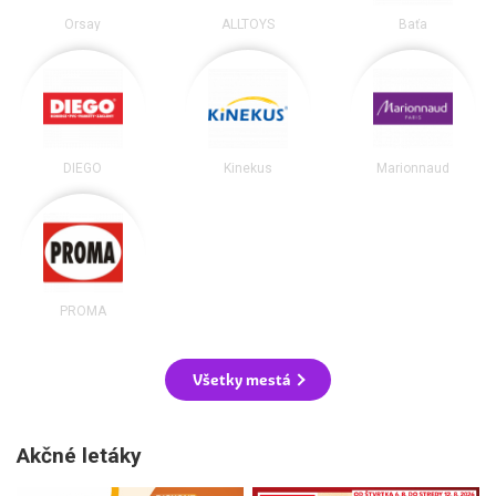
Orsay
ALLTOYS
Baťa
DIEGO
Kinekus
Marionnaud
PROMA
Všetky mestá
Akčné letáky