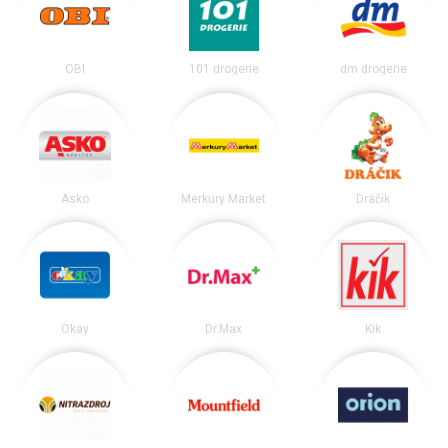
OBI
101 drogerie
dm drogerie
Asko
Merkury Market
Dráčik
Okay
Dr.Max
Kik