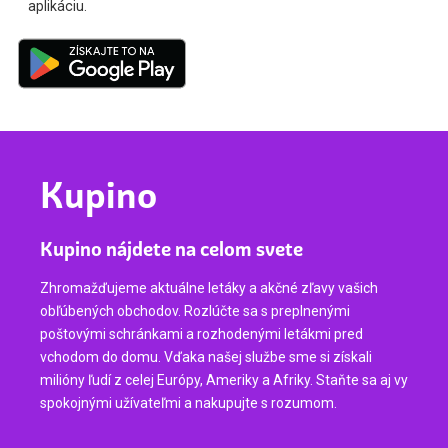
aplikáciu.
Kupino
Kupino nájdete na celom svete
Zhromažďujeme aktuálne letáky a akčné zľavy vašich
obľúbených obchodov. Rozlúčte sa s preplnenými
poštovými schránkami a rozhodenými letákmi pred
vchodom do domu. Vďaka našej službe sme si získali
milióny ľudí z celej Európy, Ameriky a Afriky. Staňte sa aj vy
spokojnými užívateľmi a nakupujte s rozumom.