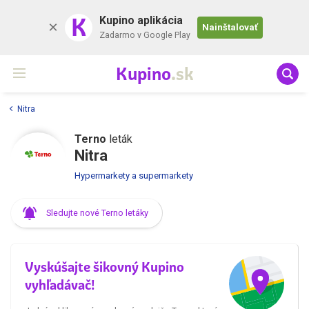
K
Kupino aplikácia
Nainštalovať
Zadarmo v Google Play
Kupino
.sk
Nitra
Terno
leták
Nitra
Hypermarkety a supermarkety
Sledujte nové Terno letáky
Vyskúšajte šikovný Kupino
vyhľadávač!