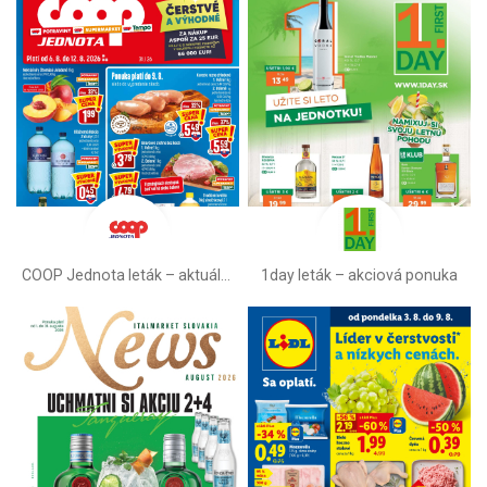
COOP Jednota leták –⁠ aktuálny
1day leták – akciová ponuka