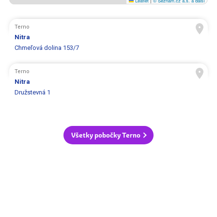
Leaflet
|
© Seznam.cz a.s. a další
Terno
Nitra
Chmeľová dolina 153/7
Terno
Nitra
Družstevná 1
Všetky pobočky Terno