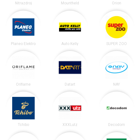
Nitrazdroj
Mountfield
Orion
Planeo Elektro
Auto Kelly
SUPER ZOO
Oriflame
Datart
NAY
Tchibo
XXXLutz
Decodom