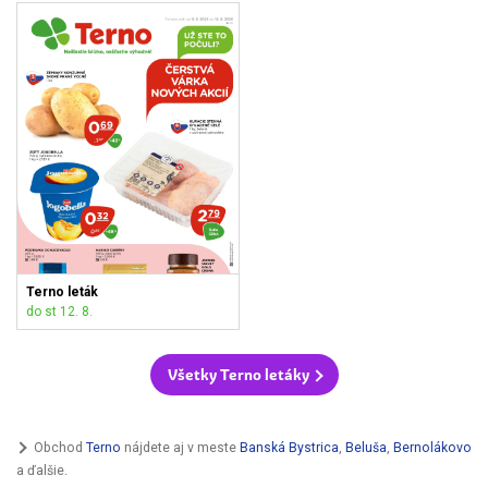
Terno leták
do st 12. 8.
Všetky Terno letáky
Obchod
Terno
nájdete aj v meste
Banská Bystrica
,
Beluša
,
Bernolákovo
a ďalšie.