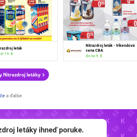
Nitrazdroj leták - Víkendová
trazdroj leták
cena CBA
st 19. 8.
do ne 9. 8.
 Nitrazdroj letáky
če
a ďalšie.
zdroj letáky
ihneď poruke.