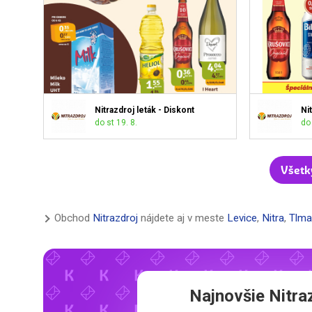
Nitrazdroj leták - Diskont
Ni
do st 19. 8.
do 
Všetky
Obchod
Nitrazdroj
nájdete aj v meste
Levice
,
Nitra
,
Tlma
Najnovšie
Nitra