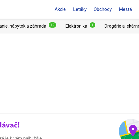
Akcie
Letáky
Obchody
Mestá
19
1
anie, nábytok a záhrada
Elektronika
Drogérie a lekárn
dávač!
á je k vám najbližšie.