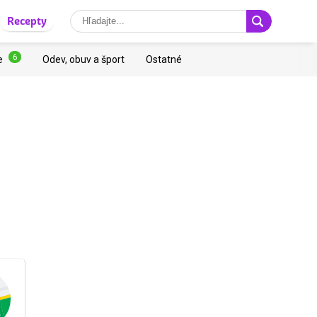
Recepty
6
e
Odev, obuv a šport
Ostatné