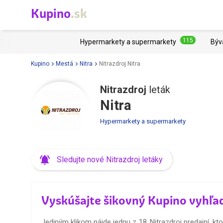
Kupino
.sk
115
Hypermarkety a supermarkety
Býv
Kupino
Mestá
Nitra
Nitrazdroj Nitra
Nitrazdroj
leták
Nitra
Hypermarkety a supermarkety
Sledujte nové Nitrazdroj letáky
Vyskúšajte šikovný Kupino vyhľa
Jediným klikom nájde jednu z 18 Nitrazdroj predajní, ktor