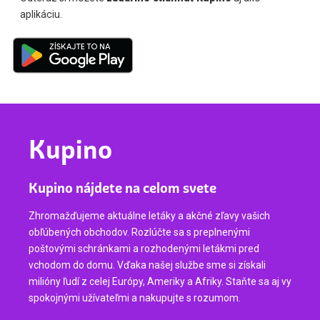
aplikáciu.
Kupino
Kupino nájdete na celom svete
Zhromažďujeme aktuálne letáky a akčné zľavy vašich
obľúbených obchodov. Rozlúčte sa s preplnenými
poštovými schránkami a rozhodenými letákmi pred
vchodom do domu. Vďaka našej službe sme si získali
milióny ľudí z celej Európy, Ameriky a Afriky. Staňte sa aj vy
spokojnými užívateľmi a nakupujte s rozumom.