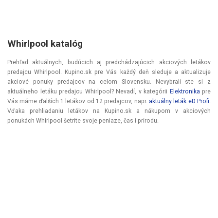
Whirlpool katalóg
Prehľad aktuálnych, budúcich aj predchádzajúcich akciových letákov
predajcu Whirlpool. Kupino.sk pre Vás každý deň sleduje a aktualizuje
akciové ponuky predajcov na celom Slovensku. Nevybrali ste si z
aktuálneho letáku predajcu Whirlpool? Nevadí, v kategórii
Elektronika
pre
Vás máme ďalších 1 letákov od 12 predajcov, napr.
aktuálny leták eD Profi
.
Vďaka prehliadaniu letákov na Kupino.sk a nákupom v akciových
ponukách Whirlpool šetríte svoje peniaze, čas i prírodu.