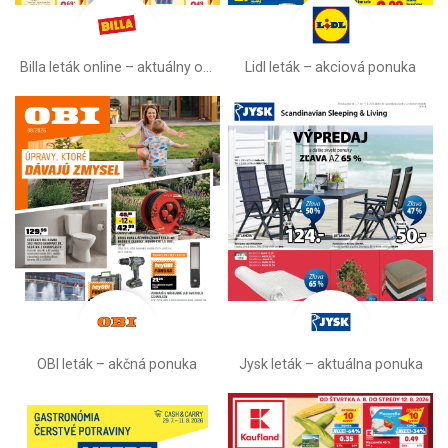
Billa leták online –⁠ aktuálny od stredy
Lidl leták –⁠ akciová ponuka
OBI leták –⁠ akčná ponuka
Jysk leták – aktuálna ponuka