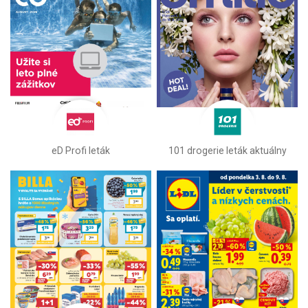
eD Profi leták
101 drogerie leták aktuálny