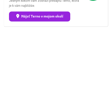
Jedným klikom vám zobrazí predajňu Terno, ktorá
je k vám najbližšie.
Nájsť Terno v mojom okolí