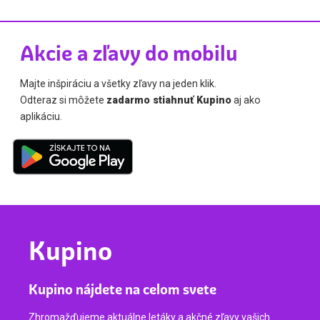
Akcie a zľavy do mobilu
Majte inšpiráciu a všetky zľavy na jeden klik.
Odteraz si môžete
zadarmo stiahnuť Kupino
aj ako
aplikáciu.
Kupino
Kupino nájdete na celom svete
Zhromažďujeme aktuálne letáky a akčné zľavy vašich