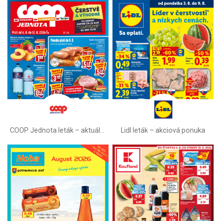
COOP Jednota leták –⁠ aktuálny
Lidl leták –⁠ akciová ponuka