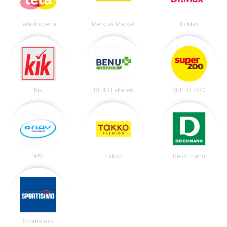
Teta drogéria
Merkury Market
Dr.Max
Kik
BENU Lekáreň
SUPER ZOO
NAY
Takko
Deichmann
Sportisimo