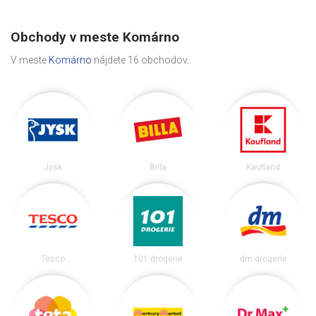
Obchody v meste Komárno
V meste
Komárno
nájdete 16 obchodov.
Jysk
Billa
Kaufland
Tesco
101 drogerie
dm drogerie