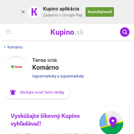
K
Kupino aplikácia
Nainštalovať
Zadarmo v Google Play
Kupino
.sk
Komárno
Terno
leták
Komárno
Hypermarkety a supermarkety
Sledujte nové Terno letáky
Vyskúšajte šikovný Kupino
vyhľadávač!