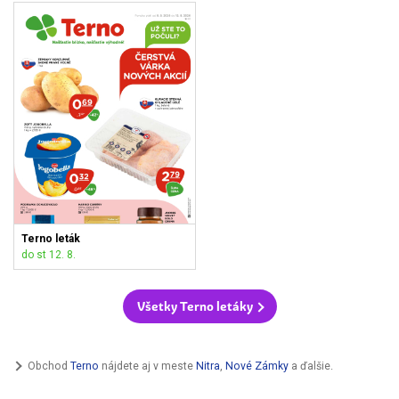
Terno leták
do st 12. 8.
Všetky Terno letáky
Obchod
Terno
nájdete aj v meste
Nitra
,
Nové Zámky
a ďalšie.