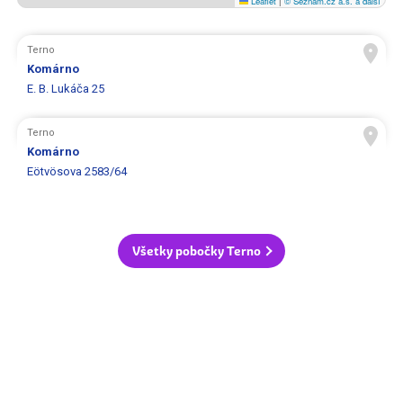
Leaflet
|
© Seznam.cz a.s. a další
Terno
Komárno
E. B. Lukáča 25
Terno
Komárno
Eötvösova 2583/64
Všetky pobočky Terno