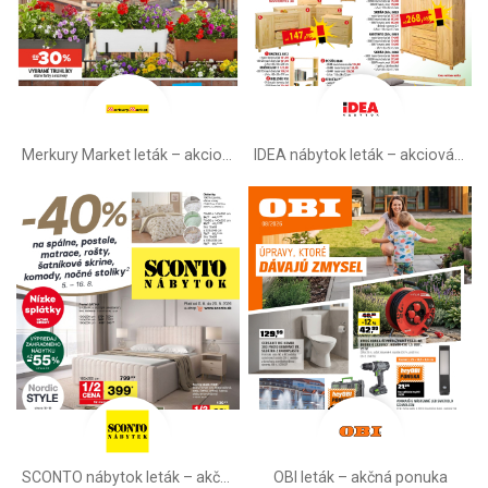
Merkury Market leták –⁠ akciová ponuka
IDEA nábytok leták – akciová ponuka
SCONTO nábytok leták – akčná ponuka
OBI leták –⁠ akčná ponuka