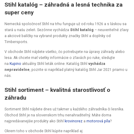
Stihl katalóg – záhradná a lesná technika za
super ceny
Nemecká spoločnosť Stihl na trhu funguje už od roku 1926 a s láskou sa
stará u našu zeleň. Sezónne vychádza
Stihl katalóg
– neuveriteľné zľavy
a akciové balíčky na vybrané produkty značky Stihl a doplnky od
Timbersports.
V obchode Stihl nájdete všetko, čo potrebujete na úpravy záhrady alebo
lesa. Ak chcete mať všetky informácie o zľavách po ruke, sledujte
na
Kupino
aktuálny Stihl leták online. Katalóg Stihl
vychádza
nepravidelne
, pozrite si napríklad platný katalóg Stihl Jar 2021 priamo u
nás.
Stihl sortiment – kvalitná starostlivosť o
záhradu
Sortiment Stihl nájdete dnes už takmer u každého záhradníka či lesníka.
Obchod Stihl je na slovenskom trhu nenahraditeľný. Máte doma
najpredávanejšie produkty ako Stihl
krovinorez
a
motorová píla
?
Okrem toho v obchode Stihl kúpite napríklad aj