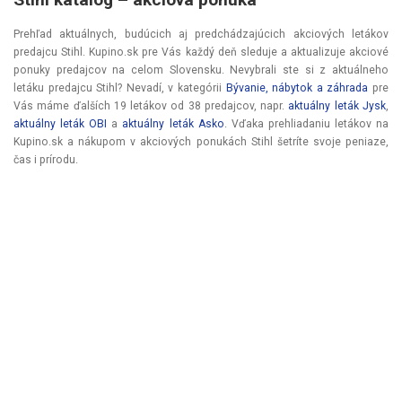
Prehľad aktuálnych, budúcich aj predchádzajúcich akciových letákov
predajcu Stihl. Kupino.sk pre Vás každý deň sleduje a aktualizuje akciové
ponuky predajcov na celom Slovensku. Nevybrali ste si z aktuálneho
letáku predajcu Stihl? Nevadí, v kategórii
Bývanie, nábytok a záhrada
pre
Vás máme ďalších 19 letákov od 38 predajcov, napr.
aktuálny leták Jysk
,
aktuálny leták OBI
a
aktuálny leták Asko
. Vďaka prehliadaniu letákov na
Kupino.sk a nákupom v akciových ponukách Stihl šetríte svoje peniaze,
čas i prírodu.