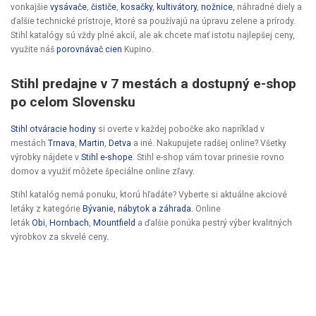
vonkajšie
vysávače
,
čističe
,
kosačky
,
kultivátory
,
nožnice
, náhradné diely a
ďalšie technické prístroje, ktoré sa používajú na úpravu zelene a prírody.
Stihl katalógy sú vždy plné akcií, ale ak chcete mať istotu najlepšej ceny,
využite náš
porovnávač cien
Kupino.
Stihl predajne v 7 mestách a dostupný e-shop
po celom Slovensku
Stihl otváracie hodiny
si overte v každej pobočke ako napríklad v
mestách
Trnava
,
Martin
,
Detva
a iné. Nakupujete radšej online? Všetky
výrobky nájdete v
Stihl e-shope
. Stihl e-shop vám tovar prinesie rovno
domov a využiť môžete špeciálne online zľavy.
Stihl katalóg nemá ponuku, ktorú hľadáte? Vyberte si aktuálne akciové
letáky z kategórie
Bývanie, nábytok a záhrada
. Online
leták
Obi
,
Hornbach
,
Mountfield
a ďalšie ponúka pestrý výber kvalitných
výrobkov za skvelé ceny.