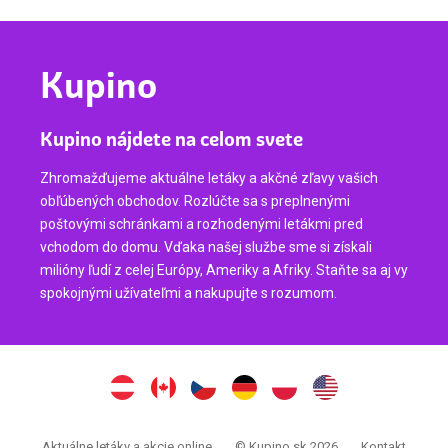
Kupino
Kupino nájdete na celom svete
Zhromažďujeme aktuálne letáky a akčné zľavy vašich
obľúbených obchodov. Rozlúčte sa s preplnenými
poštovými schránkami a rozhodenými letákmi pred
vchodom do domu. Vďaka našej službe sme si získali
milióny ľudí z celej Európy, Ameriky a Afriky. Staňte sa aj vy
spokojnými užívateľmi a nakupujte s rozumom.
Aktuálne letáky a akcie online
© Kupino.sk 2026
Kontakt