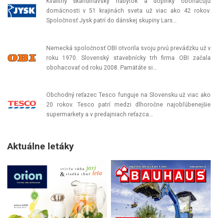
Kvalitný škandinávsky nábytok a doplnky obohacujú
domácnosti v 51 krajinách sveta už viac ako 42 rokov.
Spoločnosť Jysk patrí do dánskej skupiny Lars…
Nemecká spoločnosť OBI otvorila svoju prvú prevádzku už v
roku 1970. Slovenský stavebnícky trh firma OBI začala
obohacovať od roku 2008. Pamätáte si…
Obchodný reťazec Tesco funguje na Slovensku už viac ako
20 rokov. Tesco patrí medzi dlhoročne najobľúbenejšie
supermarkety a v predajniach reťazca…
Aktuálne letáky