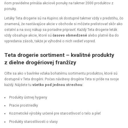
ňom pravidelne prináša akciové ponuky na takmer 2000 produktov z
ponuky.
Letáky Teta drogerie sú na Kupino.sk dostupné takmer vždy v predstihu, čo
znamená, že nastávajúce akcie v obchode si môžete prelistovať skôr ako
ostatní a na svoj nákup sa poriadne pripraviť. Každý Teta drogerie leták
vždy obsahuje akcie, ktoré sú
časovo obmedzené
alebo platné iba do
vypredania zásob, takže je výhodné o nich vedieť vopred.
Teta drogerie sortiment – kvalitné produkty
z dielne drogériovej franžízy
Cíťte sa ako v bavlnke vďaka bohatému sortimentu produktov, ktoré sú
dostupné v Teta drogérii. Počas návštevy drogérie Teta si príde na svoje
každý. Nájdete tu
všetko pod jednou strechou
:
Produkty ústnej hygieny
Pracie prostriedky
Kozmetické výrobky určené pre starostlivosť o telo a pleť
Produkty starostlivosti o vlasy