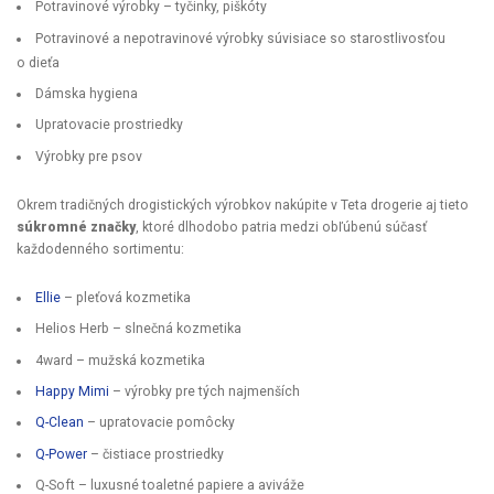
Potravinové výrobky – tyčinky, piškóty
Potravinové a nepotravinové výrobky súvisiace so starostlivosťou
o dieťa
Dámska hygiena
Upratovacie prostriedky
Výrobky pre psov
Okrem tradičných drogistických výrobkov nakúpite v Teta drogerie aj tieto
súkromné značky
, ktoré dlhodobo patria medzi obľúbenú súčasť
každodenného sortimentu:
Ellie
– pleťová kozmetika
Helios Herb – slnečná kozmetika
4ward – mužská kozmetika
Happy Mimi
– výrobky pre tých najmenších
Q-Clean
– upratovacie pomôcky
Q-Power
– čistiace prostriedky
Q-Soft – luxusné toaletné papiere a aviváže