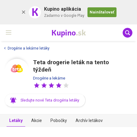
K
Kupino aplikácia
Nainštalovať
Zadarmo v Google Play
Kupino
.sk
Drogérie a lekárne letáky
Teta drogerie leták na tento
týždeň
Drogérie a lekárne
Sledujte nové Teta drogéria letáky
Letáky
Akcie
Pobočky
Archív letákov