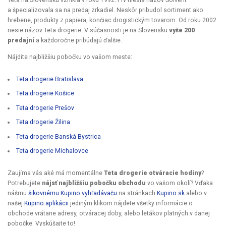
Teta na Slovensku vznikla v roku 1992. Prv niesla názov Solvent
a špecializovala sa na predaj zrkadiel. Neskôr pribudol sortiment ako
hrebene, produkty z papiera, končiac drogistickým tovarom. Od roku 2002
nesie názov Teta drogerie. V súčasnosti je na Slovensku
vyše 200
predajní
a každoročne pribúdajú ďalšie.
Nájdite najbližšiu pobočku vo vašom meste:
Teta drogerie Bratislava
Teta drogerie Košice
Teta drogerie Prešov
Teta drogerie Žilina
Teta drogerie Banská Bystrica
Teta drogerie Michalovce
Zaujíma vás aké má momentálne
Teta drogerie otváracie hodiny
?
Potrebujete
nájsť najbližšiu pobočku obchodu
vo vašom okolí? Vďaka
nášmu
šikovnému Kupino vyhľadávaču
na stránkach
Kupino.sk
alebo v
našej
Kupino aplikácii
jediným klikom nájdete všetky informácie o
obchode vrátane adresy, otváracej doby, alebo letákov platných v danej
pobočke. Vyskúšajte to!