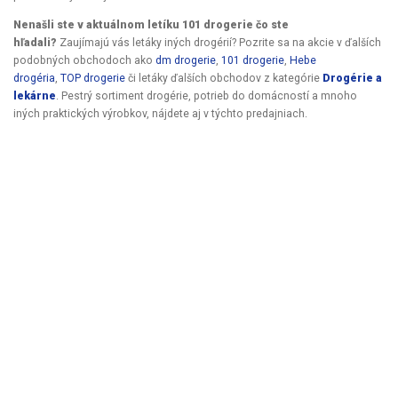
Nenašli ste v aktuálnom letíku 101 drogerie čo ste
hľadali?
Zaujímajú vás letáky iných drogérií? Pozrite sa na akcie v ďalších
podobných obchodoch ako
dm drogerie
,
101 drogerie
,
Hebe
drogéria
,
TOP drogerie
či letáky ďalších obchodov z kategórie
Drogérie a
lekárne
. Pestrý sortiment drogérie, potrieb do domácností a mnoho
iných praktických výrobkov, nájdete aj v týchto predajniach.