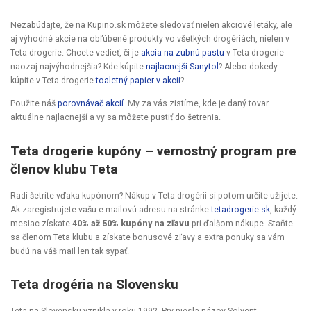
Nezabúdajte, že na Kupino.sk môžete sledovať nielen akciové letáky, ale
aj výhodné akcie na obľúbené produkty vo všetkých drogériách, nielen v
Teta drogerie. Chcete vedieť, či je
akcia na zubnú pastu
v Teta drogerie
naozaj najvýhodnejšia? Kde kúpite
najlacnejši Sanytol
? Alebo dokedy
kúpite v Teta drogerie
toaletný papier v akcii
?
Použite náš
porovnávač akcií
. My za vás zistíme, kde je daný tovar
aktuálne najlacnejší a vy sa môžete pustiť do šetrenia.
Teta drogerie kupóny – vernostný program pre
členov klubu Teta
Radi šetríte vďaka kupónom? Nákup v Teta drogérii si potom určite užijete.
Ak zaregistrujete vašu e-mailovú adresu na stránke
tetadrogerie.sk
, každý
mesiac získate
40% až 50% kupóny na zľavu
pri ďalšom nákupe. Staňte
sa členom Teta klubu a získate bonusové zľavy a extra ponuky sa vám
budú na váš mail len tak sypať.
Teta drogéria na Slovensku