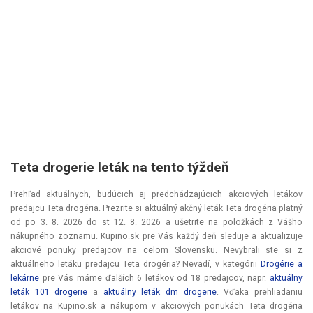
Teta drogerie leták na tento týždeň
Prehľad aktuálnych, budúcich aj predchádzajúcich akciových letákov
predajcu Teta drogéria. Prezrite si aktuálný akčný leták Teta drogéria platný
od
po 3. 8. 2026
do
st 12. 8. 2026
a ušetrite na položkách z Vášho
nákupného zoznamu. Kupino.sk pre Vás každý deň sleduje a aktualizuje
akciové ponuky predajcov na celom Slovensku. Nevybrali ste si z
aktuálneho letáku predajcu Teta drogéria? Nevadí, v kategórii
Drogérie a
lekárne
pre Vás máme ďalších 6 letákov od 18 predajcov, napr.
aktuálny
leták 101 drogerie
a
aktuálny leták dm drogerie
. Vďaka prehliadaniu
letákov na Kupino.sk a nákupom v akciových ponukách Teta drogéria