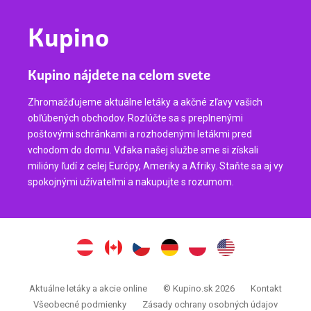
Kupino
Kupino nájdete na celom svete
Zhromažďujeme aktuálne letáky a akčné zľavy vašich
obľúbených obchodov. Rozlúčte sa s preplnenými
poštovými schránkami a rozhodenými letákmi pred
vchodom do domu. Vďaka našej službe sme si získali
milióny ľudí z celej Európy, Ameriky a Afriky. Staňte sa aj vy
spokojnými užívateľmi a nakupujte s rozumom.
Aktuálne letáky a akcie online
© Kupino.sk 2026
Kontakt
Všeobecné podmienky
Zásady ochrany osobných údajov