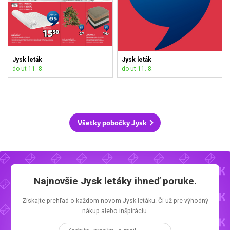
Jysk leták
Jysk leták
do ut 11. 8.
do ut 11. 8.
Všetky pobočky Jysk
Najnovšie
Jysk letáky
ihneď poruke.
Získajte prehľad o každom novom
Jysk letáku.
Či už pre výhodný
nákup alebo inšpiráciu.