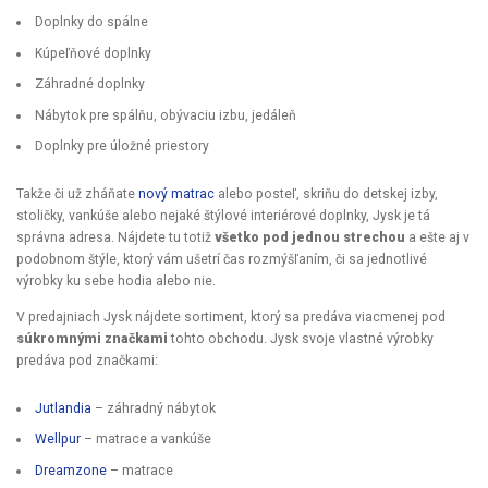
Doplnky do spálne
Kúpeľňové doplnky
Záhradné doplnky
Nábytok pre spálňu, obývaciu izbu, jedáleň
Doplnky pre úložné priestory
Takže či už zháňate
nový matrac
alebo posteľ, skriňu do detskej izby,
stoličky, vankúše alebo nejaké štýlové interiérové doplnky, Jysk je tá
správna adresa. Nájdete tu totiž
všetko pod jednou strechou
a ešte aj v
podobnom štýle, ktorý vám ušetrí čas rozmýšľaním, či sa jednotlivé
výrobky ku sebe hodia alebo nie.
V predajniach Jysk nájdete sortiment, ktorý sa predáva viacmenej pod
súkromnými značkami
tohto obchodu. Jysk svoje vlastné výrobky
predáva pod značkami:
Jutlandia
– záhradný nábytok
Wellpur
– matrace a vankúše
Dreamzone
– matrace