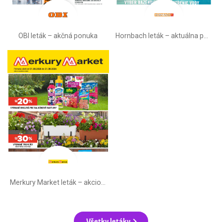
OBI leták –⁠ akčná ponuka
Hornbach leták – aktuálna ponuka
Merkury Market leták –⁠ akciová ponuka
Všetky letáky