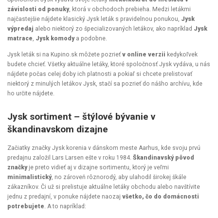
závislosti od ponuky
, ktorá v obchodoch prebieha. Medzi letákmi
najčastejšie nájdete klasický Jysk leták s pravidelnou ponukou,
Jysk
výpredaj
alebo niektorý zo špecializovaných letákov, ako napríklad
Jysk
matrace
,
Jysk komody
a podobne.
Jysk leták si na Kupino.sk môžete pozrieť
v online verzii
kedykoľvek
budete chcieť. Všetky aktuálne letáky, ktoré spoločnosť Jysk vydáva, u nás
nájdete počas celej doby ich platnosti a pokiaľ si chcete prelistovať
niektorý z minulých letákov Jysk, stačí sa pozrieť do nášho archívu, kde
ho určite nájdete.
Jysk sortiment – štýlové bývanie v
škandinavskom dizajne
Začiatky značky Jysk korenia v dánskom meste Aarhus, kde svoju prvú
predajnu založil Lars Larsen ešte v roku 1984.
Škandinavský pôvod
značky
je preto vidieť aj v dizajne sortimentu, ktorý je veľmi
minimalistický
, no zároveň rôznorodý, aby ulahodil širokej škále
zákazníkov. Či už si prelistuje aktuálne letáky obchodu alebo navštívite
jednu z predajní, v ponuke nájdete naozaj
všetko, čo do domácnosti
potrebujete
. A to napríklad: