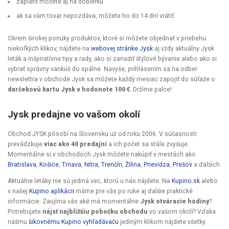
zaplatiť môžete aj na dobierku
ak sa vám tovar nepozdáva, môžete ho do 14 dní vrátiť.
Okrem širokej ponuky produktov, ktoré si môžete objednať v priebehu
niekoľkých klikov, nájdete na
webovej stránke Jysk
aj vždy aktuálny Jysk
leták a inšpiratívne tipy a rady, ako si zariadiť štýlové bývanie alebo ako si
vybrať správny vankúš do spálne. Navyše, prihlásením sa na odber
newslettra v obchode Jysk sa môžete každý mesiac zapojiť do súťaže o
darčekovú kartu Jysk v hodonote 100 €
. Držíme palce!
Jysk predajne vo vašom okolí
Obchod JYSK pôsobí na Slovensku už od roku 2006. V súčasnosti
prevádzkuje
viac ako 40 predajní
a ich počet sa stále zvyšuje.
Momentálne si v obchodoch Jysk môžete nakúpiť v mestách ako
Bratislava
,
Košice
,
Trnava
,
Nitra
,
Trenčín
,
Žilina
,
Prievidza
,
Prešov
a ďalších.
Aktuálne letáky nie sú jediná vec, ktorú u nás nájdete. Na
Kupino.sk
alebo
v našej
Kupino aplikácii
máme pre vás po ruke aj ďalšie praktické
informácie. Zaujíma vás aké má momentálne
Jysk otváracie hodiny
?
Potrebujete
nájsť najbližšiu pobočku obchodu
vo vašom okolí? Vďaka
nášmu
šikovnému Kupino vyhľadávaču
jediným klikom nájdete všetky