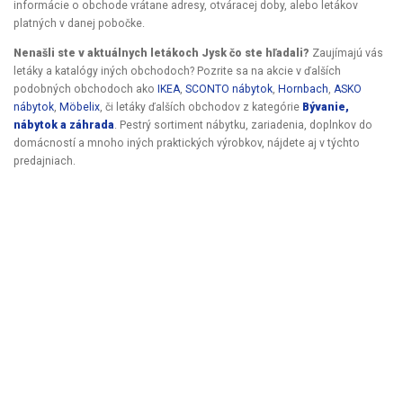
informácie o obchode vrátane adresy, otváracej doby, alebo letákov
platných v danej pobočke.
Nenašli ste v aktuálnych letákoch Jysk čo ste hľadali?
Zaujímajú vás
letáky a katalógy iných obchodoch? Pozrite sa na akcie v ďalších
podobných obchodoch ako
IKEA
,
SCONTO nábytok
,
Hornbach
,
ASKO
nábytok
,
Möbelix
, či letáky ďalších obchodov z kategórie
Bývanie,
nábytok a záhrada
. Pestrý sortiment nábytku, zariadenia, doplnkov do
domácností a mnoho iných praktických výrobkov, nájdete aj v týchto
predajniach.