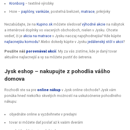
Kronborg
– textilné výrobky
Hoie –
paplóny
,
vankúše
, posteľná bielizeň,
matrace
, prikrývky
Nezabúdajte, že na
Kupino.sk
môžete sledovať
výhodné akcie
na nábytok
a interiérové doplnky vo viacerých obchodoch, nielen v Jysku. Chcete
vedieť, či je
akcia na matrace
v Jysku naozaj najvýhodnejšia? Kde kúpite
najlacnejšiu komodu
? Alebo dokedy kúpite v Jysku
jedálenský stôl v akcii
?
Použite náš
porovnávač akcií
. My za vás zistíme, kde je daný tovar
aktuálne najlacnejší a vy sa môžete pustiť do šetrenia.
Jysk eshop – nakupujte z pohodlia vášho
domova
Rozhodli ste sa pre
online nákup
v Jysk online obchode? Jysk vám
ponúka hneď niekoľko skvelých možností na uskutočnenie pohodlného
nákupu:
objednáte online a vyzdvihnete v predajni
tovar si môžete dať poslať až k vašim dverám