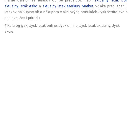
máme ďalších 19 letákov od 38 predajcov, napr.
aktuálny leták OBI
,
aktuálny leták Asko
a
aktuálny leták Merkury Market
. Vďaka prehliadaniu
letákov na Kupino.sk a nákupom v akciových ponukách Jysk šetríte svoje
peniaze, čas i prírodu.
# Katalóg jysk, Jysk leták online, Jysk online, Jysk leták aktuálny, Jysk
akcie