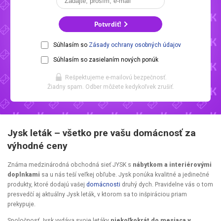
Potvrdiť!
Súhlasím so
Zásady ochrany osobných údajov
Súhlasím so zasielaním nových ponúk
Rešpektujeme e-mailovú bezpečnosť.
Žiadny spam. Odber môžete kedykoľvek zrušiť.
Jysk leták – všetko pre vašu domácnosť za
výhodné ceny
Známa medzinárodná obchodná sieť JYSK s
nábytkom a interiérovými
doplnkami
sa u nás teší veľkej obľube. Jysk ponúka kvalitné a jedinečné
produkty, ktoré dodajú vašej
domácnosti
druhý dych. Pravidelne vás o tom
presvedčí aj aktuálny Jysk leták, v ktorom sa to inšpiráciou priam
prekypuje.
Spoločnosť Jysk vydáva svoje letáky
niekoľkokrát do mesiaca v