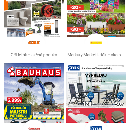
OBI leták –⁠ akčná ponuka
Merkury Market leták –⁠ akciová ponuka