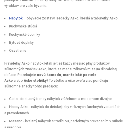
výrobkov pre vaše bývanie:
Nábytok
– obývacie zostavy, sedačky Asko, kreslá a taburetky Asko...
Kuchynské štúdiá
Kuchynské doplnky
Bytové doplnky
Osvetlenie
Pravidelný Asko nábytok leták je tiež každý mesiac plný produktov
súkromných značiek Asko, ktoré sa medzi zákazníkmi tešia dlhodobej
obľube. Potrebujete
novú komodu
,
manželské postele
Asko
alebo
Asko stoličky
? To všetko a ešte oveľa viac ponúkajú
súkromné značky tohto predajcu:
Carta - dostupný trendy nábytok v účelnom a modernom dizajne
Happy Asko - nábytok do detskej izby v rôznych farebných variantách
a prevedeniach
Masano - kvalitný nábytok s tradíciou, perfektným prevedením v súlade
s prírodou