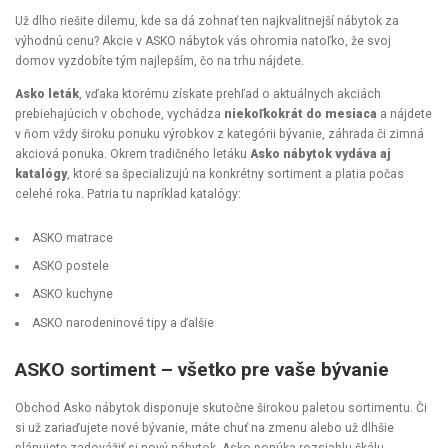
Už dlho riešite dilemu, kde sa dá zohnať ten najkvalitnejší nábytok za
výhodnú cenu? Akcie v ASKO nábytok vás ohromia natoľko, že svoj
domov vyzdobíte tým najlepším, čo na trhu nájdete.
Asko leták
, vďaka ktorému získate prehľad o aktuálnych akciách
prebiehajúcich v obchode, vychádza
niekoľkokrát do mesiaca
a nájdete
v ňom vždy široku ponuku výrobkov z kategórii bývanie, záhrada či zimná
akciová ponuka. Okrem tradičného letáku
Asko nábytok vydáva aj
katalógy
, ktoré sa špecializujú na konkrétny sortiment a platia počas
celehé roka. Patria tu napríklad katalógy:
ASKO matrace
ASKO postele
ASKO kuchyne
ASKO narodeninové tipy a ďalšie
ASKO sortiment – všetko pre vaše bývanie
Obchod Asko nábytok disponuje skutočne širokou paletou sortimentu. Či
si už zariaďujete nové bývanie, máte chuť na zmenu alebo už dlhšie
plánujete zadovážiť si nový nábytok, Asko ponúka rozsiahlu škálu