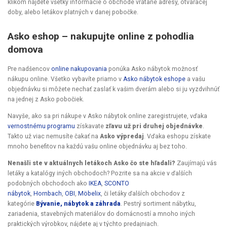
klikom nájdete všetky informácie o obchode vrátane adresy, otváracej
doby, alebo letákov platných v danej pobočke.
Asko eshop – nakupujte online z pohodlia
domova
Pre nadšencov
online nakupovania
ponúka Asko nábytok možnosť
nákupu online. Všetko vybavíte priamo v
Asko nábytok eshope
a vašu
objednávku si môžete nechať zaslať k vašim dverám alebo si ju vyzdvihnúť
na jednej z Asko pobočiek.
Navyše, ako sa pri nákupe v Asko nábytok online zaregistrujete, vďaka
vernostnému programu
získavate
zľavu už pri druhej objednávke
.
Takto už viac nemusíte čakať na
Asko výpredaj
. Vďaka eshopu získate
mnoho benefitov na každú vašu online objednávku aj bez toho.
Nenašli ste v aktuálnych letákoch Asko čo ste hľadali?
Zaujímajú vás
letáky a katalógy iných obchodoch? Pozrite sa na akcie v ďalších
podobných obchodoch ako
IKEA
,
SCONTO
nábytok
,
Hornbach
,
OBI
,
Möbelix
, či letáky ďalších obchodov z
kategórie
Bývanie, nábytok a záhrada
. Pestrý sortiment nábytku,
zariadenia, stavebných materiálov do domácností a mnoho iných
praktických výrobkov, nájdete aj v týchto predajniach.