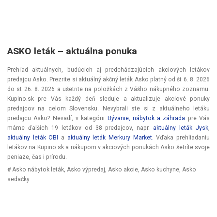
ASKO leták – aktuálna ponuka
Prehľad aktuálnych, budúcich aj predchádzajúcich akciových letákov
predajcu Asko. Prezrite si aktuálný akčný leták Asko platný od
št 6. 8. 2026
do
st 26. 8. 2026
a ušetrite na položkách z Vášho nákupného zoznamu.
Kupino.sk pre Vás každý deň sleduje a aktualizuje akciové ponuky
predajcov na celom Slovensku. Nevybrali ste si z aktuálneho letáku
predajcu Asko? Nevadí, v kategórii
Bývanie, nábytok a záhrada
pre Vás
máme ďalších 19 letákov od 38 predajcov, napr.
aktuálny leták Jysk
,
aktuálny leták OBI
a
aktuálny leták Merkury Market
. Vďaka prehliadaniu
letákov na Kupino.sk a nákupom v akciových ponukách Asko šetríte svoje
peniaze, čas i prírodu.
# Asko nábytok leták, Asko výpredaj, Asko akcie, Asko kuchyne, Asko
sedačky