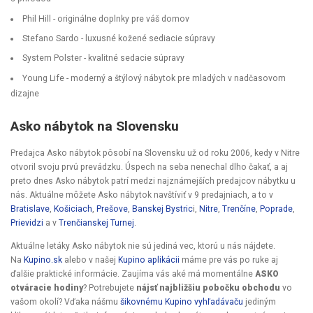
Phil Hill - originálne doplnky pre váš domov
Stefano Sardo - luxusné kožené sediacie súpravy
System Polster - kvalitné sedacie súpravy
Young Life - moderný a štýlový nábytok pre mladých v nadčasovom
dizajne
Asko nábytok na Slovensku
Predajca Asko nábytok pôsobí na Slovensku už od roku 2006, kedy v Nitre
otvoril svoju prvú prevádzku. Úspech na seba nenechal dlho čakať, a aj
preto dnes Asko nábytok patrí medzi najznámejších predajcov nábytku u
nás. Aktuálne môžete Asko nábytok navštíviť v 9 predajniach, a to v
Bratislave
,
Košiciach
,
Prešove
,
Banskej Bystric
i,
Nitre
,
Trenčíne
,
Poprade
,
Prievidzi
a v
Trenčianskej Turnej
.
Aktuálne letáky Asko nábytok nie sú jediná vec, ktorú u nás nájdete.
Na
Kupino.sk
alebo v našej
Kupino aplikácii
máme pre vás po ruke aj
ďalšie praktické informácie. Zaujíma vás aké má momentálne
ASKO
otváracie hodiny
? Potrebujete
nájsť najbližšiu pobočku obchodu
vo
vašom okolí? Vďaka nášmu
šikovnému Kupino vyhľadávaču
jediným