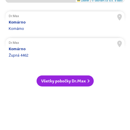
Leaflet
|
© Seznam.cz a.s. a další
Dr.Max
Komárno
Komárno
Dr.Max
Komárno
Župná 4462
Všetky pobočky Dr.Max