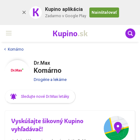
K
Kupino aplikácia
Nainštalovať
Zadarmo v Google Play
Kupino
.sk
Komárno
Dr.Max
Komárno
Drogérie a lekárne
Sledujte nové Dr.Max letáky
Vyskúšajte šikovný Kupino
vyhľadávač!