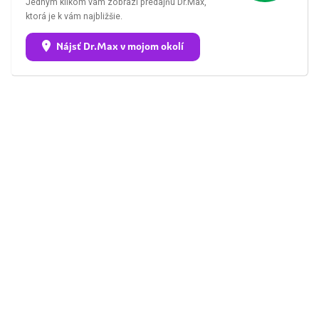
Jedným klikom vám zobrazí predajňu Dr.Max,
ktorá je k vám najbližšie.
Nájsť Dr.Max v mojom okolí