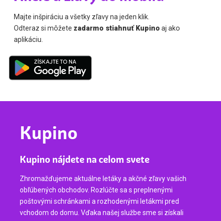
Majte inšpiráciu a všetky zľavy na jeden klik.
Odteraz si môžete
zadarmo stiahnuť Kupino
aj ako
aplikáciu.
Kupino
Kupino nájdete na celom svete
Zhromažďujeme aktuálne letáky a akčné zľavy vašich
obľúbených obchodov. Rozlúčte sa s preplnenými
poštovými schránkami a rozhodenými letákmi pred
vchodom do domu. Vďaka našej službe sme si získali