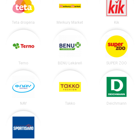
Teta drogéria
Merkury Market
Kik
Terno
BENU Lekáreň
SUPER ZOO
NAY
Takko
Deichmann