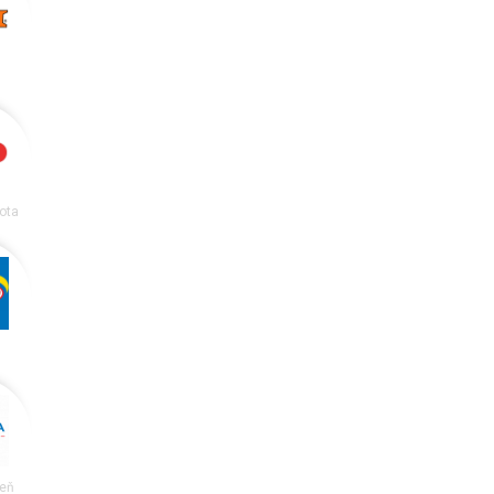
ota
reň