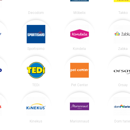
Decodom
Möbelix
Takko
t
Sportisimo
Kondela
Žabka
TEDi
Pet Center
Orsay
Kinekus
Marionnaud
Dom farie