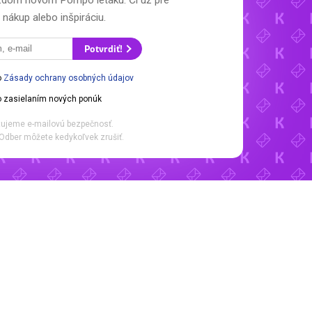
každom novom
Pompo letáku.
Či už pre
nákup alebo inšpiráciu.
Potvrdiť!
o
Zásady ochrany osobných údajov
 zasielaním nových ponúk
ujeme e-mailovú bezpečnosť.
Odber môžete kedykoľvek zrušiť.