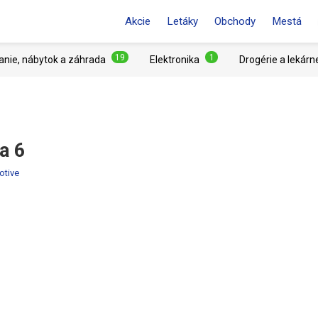
Akcie
Letáky
Obchody
Mestá
19
1
anie, nábytok a záhrada
Elektronika
Drogérie a lekárn
a 6
otive