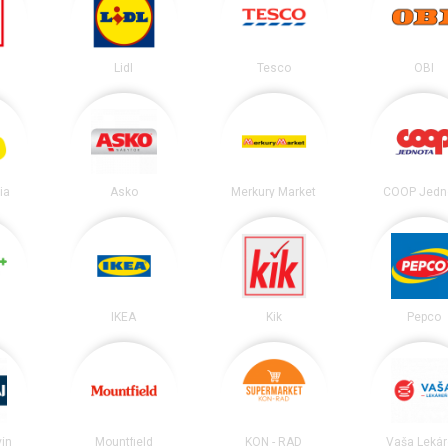
Lidl
Tesco
OBI
ia
Asko
Merkury Market
COOP Jedn
IKEA
Kik
Pepco
vín
Mountfield
KON - RAD
Vaša Leká