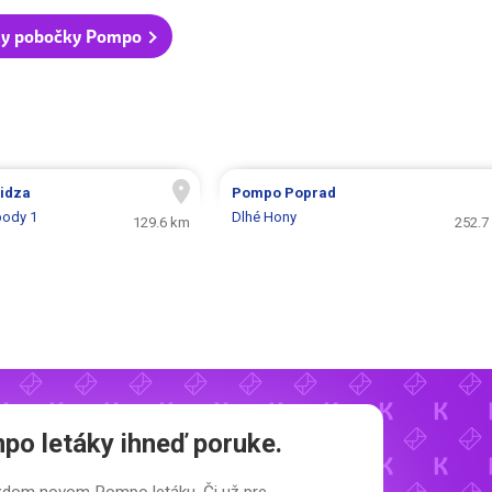
ky pobočky Pompo
vidza
Pompo
Poprad
body 1
Dlhé Hony
129.6 km
252.7
po letáky
ihneď poruke.