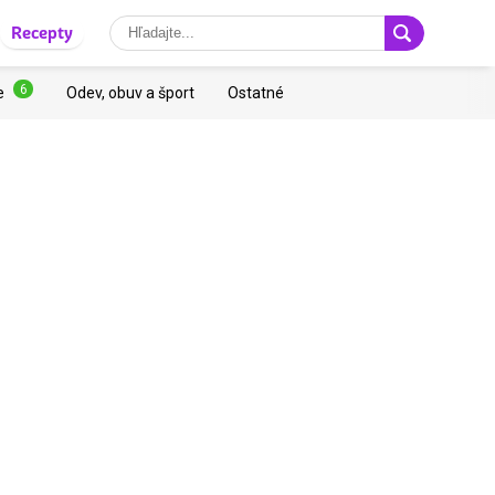
Recepty
6
e
Odev, obuv a šport
Ostatné