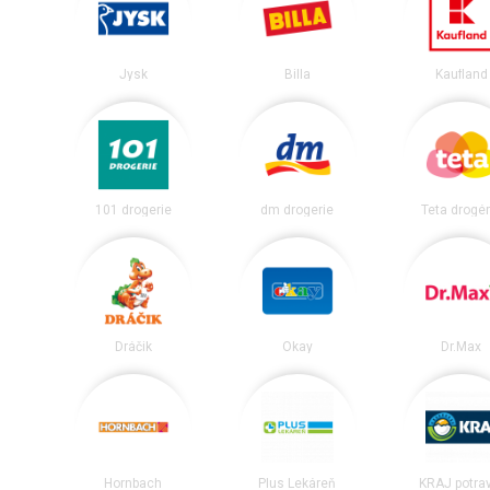
Jysk
Billa
Kaufland
101 drogerie
dm drogerie
Teta drogér
Dráčik
Okay
Dr.Max
Hornbach
Plus Lekáreň
KRAJ potra