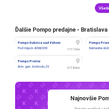
Všet
Ďalšie Pompo predajne - Bratislava
Pompo
Dubnica nad Váhom
Pompo
Prie
Pod Hájom 4058/209
Námestie slo
117.7 km
Pompo
Prešov
Arm. gen. Svobodu 25
317.8 km
Najnovšie
Pom