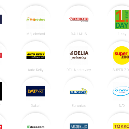
Môj obchod
BAUHAUS
1.day
Auto Kelly
DELIA potraviny
SUPER Z
T
Datart
Euronics
NAY