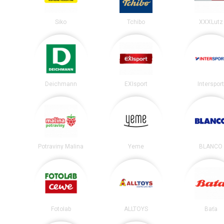
Siko
Tchibo
XXXLutz
Deichmann
EXIsport
Interspor
Potraviny Malina
Yeme
BLANCO
Fotolab
ALLTOYS
Baťa