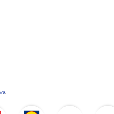
ava
.