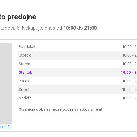
to predajne
etodova 6. Nakupujte dnes od
10:00
do
21:00
.
Pondelok
10:00 - 
Utorok
10:00 - 
Streda
10:00 - 
Štvrtok
10:00 - 2
Piatok
10:00 - 
Sobota
10:00 - 
Nedeľa
10:00 - 
Otváracia doba sa môže počas sviatkov zmeniť.
a další