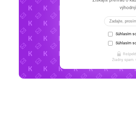
Získajte prehľad o 
výhodný 
Súhlasím s
Súhlasím so
Rešpekt
Žiadny spam. 