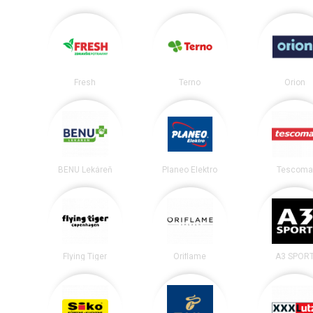
Fresh
Terno
Orion
BENU Lekáreň
Planeo Elektro
Tescoma
Flying Tiger
Oriflame
A3 SPOR