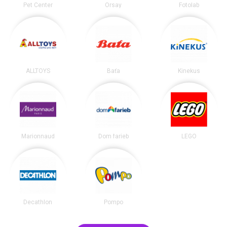
Pet Center
Orsay
Fotolab
ALLTOYS
Baťa
Kinekus
Marionnaud
Dom farieb
LEGO
Decathlon
Pompo