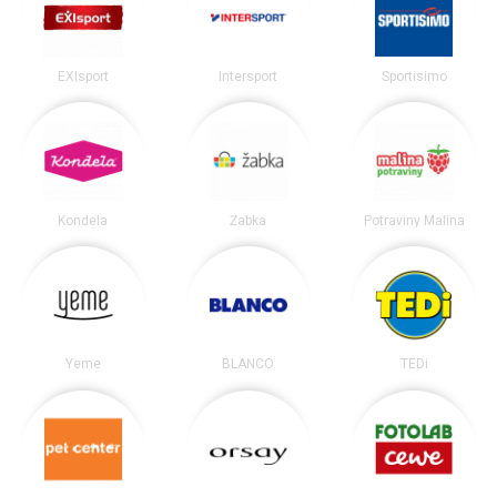
EXIsport
Intersport
Sportisimo
Kondela
Žabka
Potraviny Malina
Yeme
BLANCO
TEDi