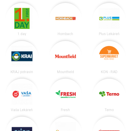
1.day
Hornbach
Plus Lekáreň
KRAJ potravín
Mountfield
KON - RAD
Vaša Lekáreň
Fresh
Terno