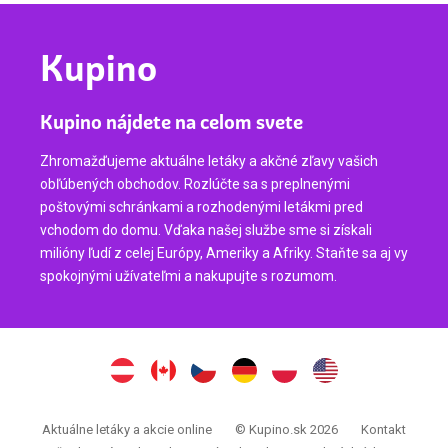
Kupino
Kupino nájdete na celom svete
Zhromažďujeme aktuálne letáky a akčné zľavy vašich
obľúbených obchodov. Rozlúčte sa s preplnenými
poštovými schránkami a rozhodenými letákmi pred
vchodom do domu. Vďaka našej službe sme si získali
milióny ľudí z celej Európy, Ameriky a Afriky. Staňte sa aj vy
spokojnými užívateľmi a nakupujte s rozumom.
Aktuálne letáky a akcie online
© Kupino.sk 2026
Kontakt