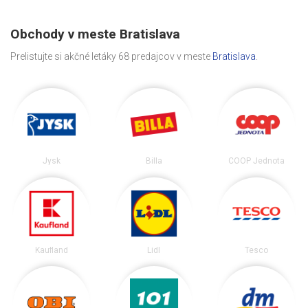
Obchody v meste Bratislava
Prelistujte si akčné letáky 68 predajcov v meste
Bratislava
.
Jysk
Billa
COOP Jednota
Kaufland
Lidl
Tesco