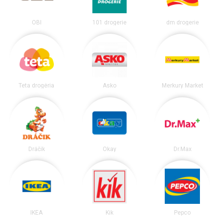
OBI
101 drogerie
dm drogerie
Teta drogéria
Asko
Merkury Market
Dráčik
Okay
Dr.Max
IKEA
Kik
Pepco