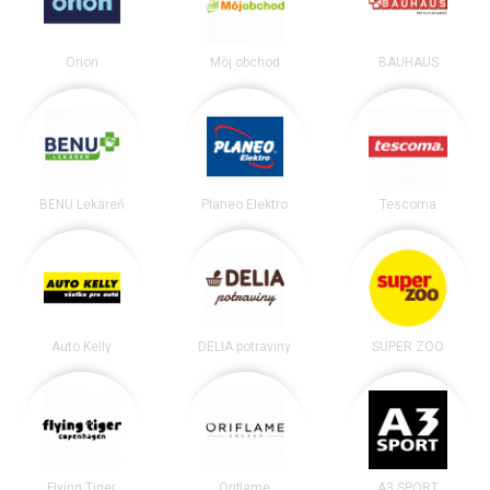
Orion
Môj obchod
BAUHAUS
BENU Lekáreň
Planeo Elektro
Tescoma
Auto Kelly
DELIA potraviny
SUPER ZOO
Flying Tiger
Oriflame
A3 SPORT