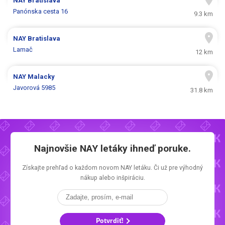
NAY
Bratislava
Panónska cesta 16
9.3 km
NAY
Bratislava
Lamač
12 km
NAY
Malacky
Javorová 5985
31.8 km
Najnovšie
NAY letáky
ihneď poruke.
Získajte prehľad o každom novom
NAY letáku.
Či už pre výhodný
nákup alebo inšpiráciu.
Potvrdiť!