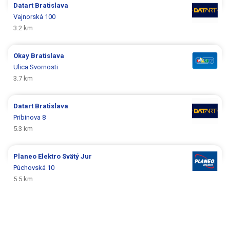
Datart
Bratislava
Vajnorská 100
3.2 km
Okay
Bratislava
Ulica Svornosti
3.7 km
Datart
Bratislava
Pribinova 8
5.3 km
Planeo Elektro
Svätý Jur
Púchovská 10
5.5 km