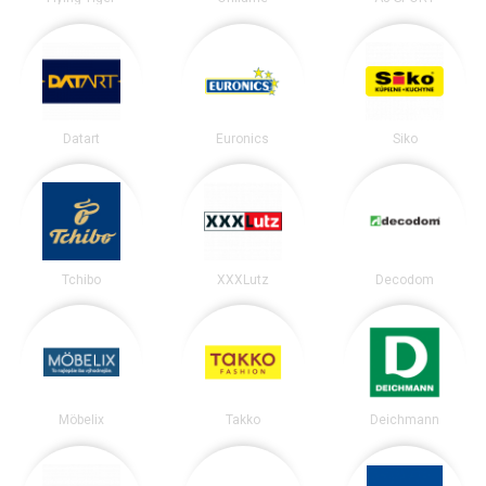
Datart
Euronics
Siko
Tchibo
XXXLutz
Decodom
Möbelix
Takko
Deichmann