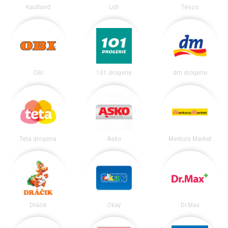
Kaufland
Lidl
Tesco
OBI
101 drogerie
dm drogerie
Teta drogéria
Asko
Merkury Market
Dráčik
Okay
Dr.Max