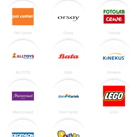
Pet Center
Orsay
Fotolab
ALLTOYS
Baťa
Kinekus
Marionnaud
Dom farieb
LEGO