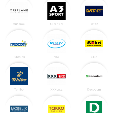
Oriflame
A3 SPORT
Datart
Euronics
NAY
Siko
Tchibo
XXXLutz
Decodom