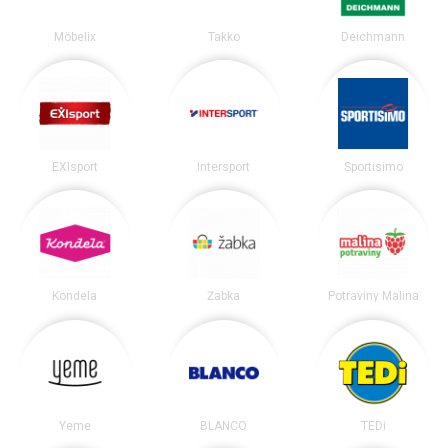
Möbelix
Takko
Deichmann
EXIsport
Intersport
Sportisimo
Kondela
Žabka
Potraviny Malina
Yeme
BLANCO
TEDi