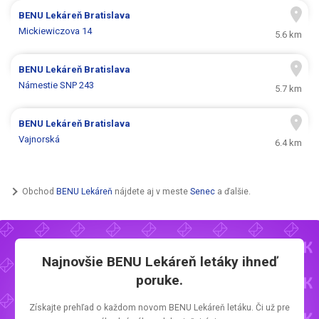
BENU Lekáreň
Bratislava
Mickiewiczova 14
5.6 km
BENU Lekáreň
Bratislava
Námestie SNP 243
5.7 km
BENU Lekáreň
Bratislava
Vajnorská
6.4 km
Obchod
BENU Lekáreň
nájdete aj v meste
Senec
a ďalšie.
Najnovšie
BENU Lekáreň letáky
ihneď
poruke.
Získajte prehľad o každom novom
BENU Lekáreň letáku.
Či už pre