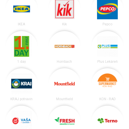
IKEA
Kik
Pepco
1.day
Hornbach
Plus Lekáreň
KRAJ potravín
Mountfield
KON - RAD