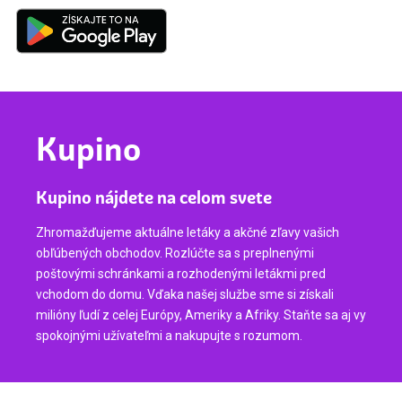
Kupino
Kupino nájdete na celom svete
Zhromažďujeme aktuálne letáky a akčné zľavy vašich
obľúbených obchodov. Rozlúčte sa s preplnenými
poštovými schránkami a rozhodenými letákmi pred
vchodom do domu. Vďaka našej službe sme si získali
milióny ľudí z celej Európy, Ameriky a Afriky. Staňte sa aj vy
spokojnými užívateľmi a nakupujte s rozumom.