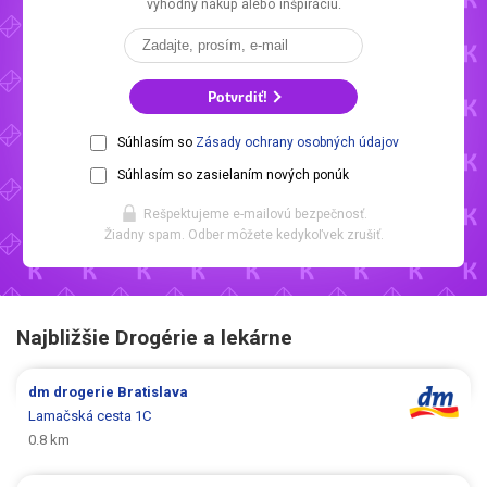
výhodný nákup alebo inšpiráciu.
Potvrdiť!
Súhlasím so
Zásady ochrany osobných údajov
Súhlasím so zasielaním nových ponúk
Rešpektujeme e-mailovú bezpečnosť.
Žiadny spam. Odber môžete kedykoľvek zrušiť.
Najbližšie Drogérie a lekárne
dm drogerie
Bratislava
Lamačská cesta 1C
0.8 km