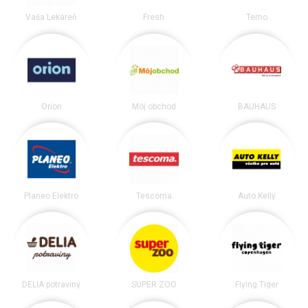
Vaša Lekáreň
Fresh
Terno
Orion
Môj obchod
BAUHAUS
Planeo Elektro
Tescoma
Auto Kelly
DELIA potraviny
SUPER ZOO
Flying Tiger