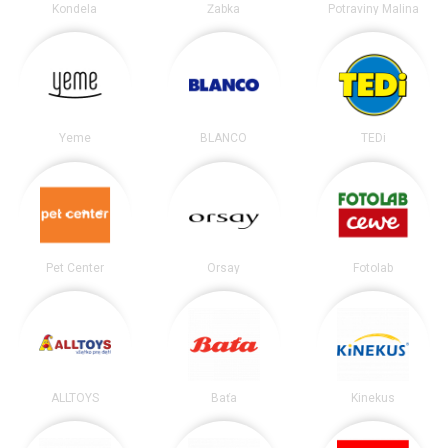
Kondela
Žabka
Potraviny Malina
Yeme
BLANCO
TEDi
Pet Center
Orsay
Fotolab
ALLTOYS
Baťa
Kinekus