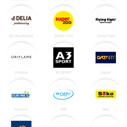
DELIA potraviny
SUPER ZOO
Flying Tiger
Oriflame
A3 SPORT
Datart
Euronics
NAY
Siko