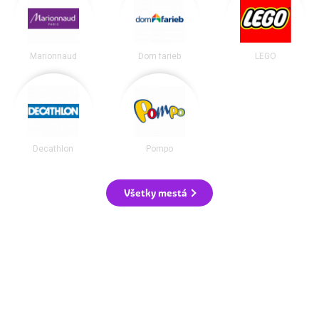
Marionnaud
Dom farieb
LEGO
Decathlon
Pompo
Všetky mestá