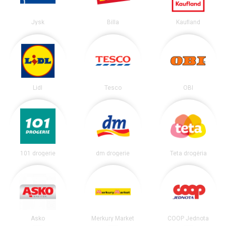
Jysk
Billa
Kaufland
Lidl
Tesco
OBI
101 drogerie
dm drogerie
Teta drogéria
Asko
Merkury Market
COOP Jednota