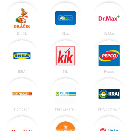
Dráčik
Okay
Dr.Max
IKEA
Kik
Pepco
Hornbach
Plus Lekáreň
KRAJ potravín