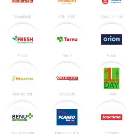
Mountfield
KON - RAD
Vaša Lekáreň
Fresh
Terno
Orion
Môj obchod
BAUHAUS
1.day
BENU Lekáreň
Planeo Elektro
Tescoma