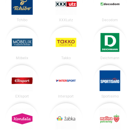
Tchibo
XXXLutz
Decodom
Möbelix
Takko
Deichmann
EXIsport
Intersport
Sportisimo