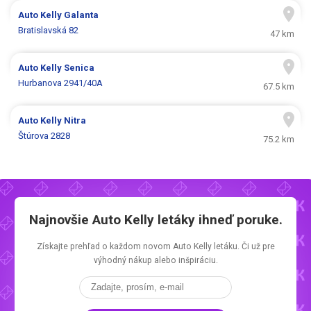
Auto Kelly
Galanta
Bratislavská 82
47 km
Auto Kelly
Senica
Hurbanova 2941/40A
67.5 km
Auto Kelly
Nitra
Štúrova 2828
75.2 km
Najnovšie
Auto Kelly letáky
ihneď poruke.
Získajte prehľad o každom novom
Auto Kelly letáku.
Či už pre
výhodný nákup alebo inšpiráciu.