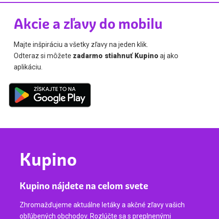
Akcie a zľavy do mobilu
Majte inšpiráciu a všetky zľavy na jeden klik.
Odteraz si môžete
zadarmo stiahnuť Kupino
aj ako
aplikáciu.
Kupino
Kupino nájdete na celom svete
Zhromažďujeme aktuálne letáky a akčné zľavy vašich
obľúbených obchodov. Rozlúčte sa s preplnenými