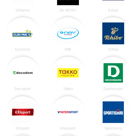
Oriflame
A3 SPORT
Datart
Euronics
NAY
Tchibo
Decodom
Takko
Deichmann
EXIsport
Intersport
Sportisimo