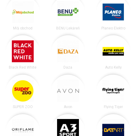
Môj obchod
BENU Lekáreň
Planeo Elektro
Black Red White
Daza
Auto Kelly
SUPER ZOO
Avon
Flying Tiger