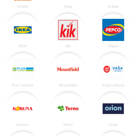
Dráčik
Okay
Dr.Max
IKEA
Kik
Pepco
Plus Lekáreň
Mountfield
Vaša Lekáreň
Koruna
Terno
Orion