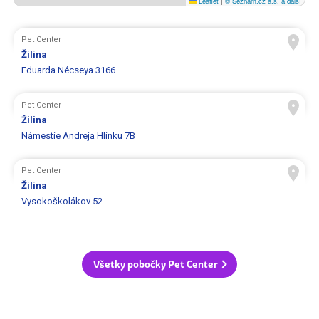
Leaflet
|
© Seznam.cz a.s. a další
Pet Center
Žilina
Eduarda Nécseya 3166
Pet Center
Žilina
Námestie Andreja Hlinku 7B
Pet Center
Žilina
Vysokoškolákov 52
Všetky pobočky Pet Center