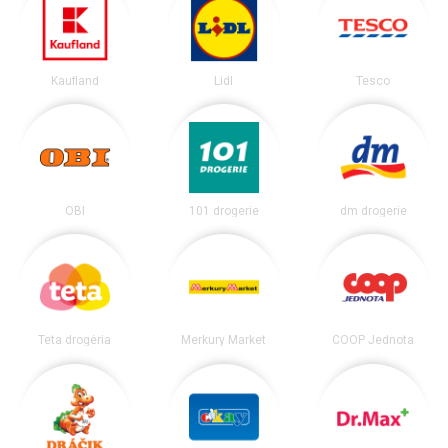
Kaufland
Lidl
Tesco
OBI
101 drogerie
dm drogerie
Teta drogéria
Merkury Market
COOP Jednota