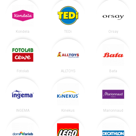
Kondela
TEDi
Orsay
Fotolab
ALLTOYS
Baťa
INGEMA
Kinekus
Marionnaud