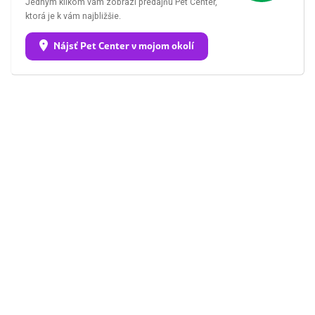
Jedným klikom vám zobrazí predajňu Pet Center,
ktorá je k vám najbližšie.
Nájsť Pet Center v mojom okolí