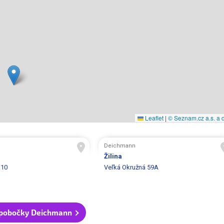
Leaflet
|
© Seznam.cz a.s. a d
Deichmann
Žilina
 10
Veľká Okružná 59A
 pobočky Deichmann