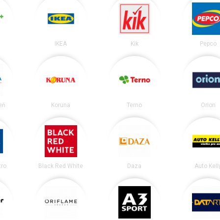
IKEA
Kik
Pepco
eň
Koruna
Terno
Orion
tro
Black Red White
Daza
Auto Kell