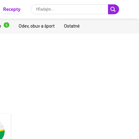
Recepty
6
e
Odev, obuv a šport
Ostatné