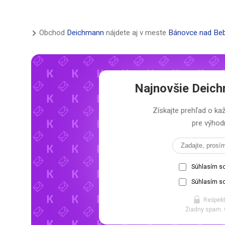
Obchod
Deichmann
nájdete aj v meste
Bánovce nad Be
Najnovšie
Deich
Získajte prehľad o 
pre výhodn
Súhlasím s
Súhlasím so
Rešpekt
Žiadny spam. 