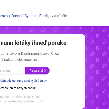
bravou
,
Banská Bystrica
,
Bardejov
a ďalšie.
mann letáky
ihneď poruke.
každom novom
Deichmann letáku.
Či už
ý nákup alebo inšpiráciu.
Potvrdiť!
o
Zásady ochrany osobných údajov
 zasielaním nových ponúk
ujeme e-mailovú bezpečnosť.
Odber môžete kedykoľvek zrušiť.