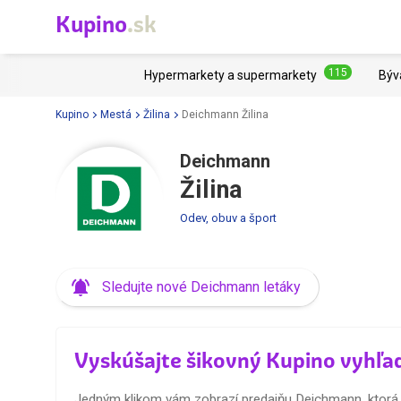
Kupino
.sk
115
Hypermarkety a supermarkety
Býv
Kupino
Mestá
Žilina
Deichmann Žilina
Deichmann
Žilina
Odev, obuv a šport
Sledujte nové Deichmann letáky
Vyskúšajte šikovný Kupino vyhľa
Jedným klikom vám zobrazí predajňu Deichmann, ktorá j