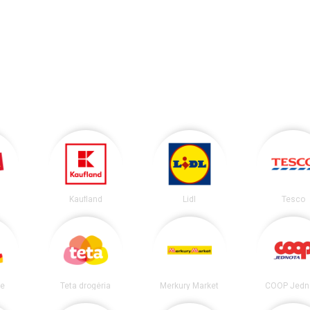
Kaufland
Lidl
Tesco
ie
Teta drogéria
Merkury Market
COOP Jedn