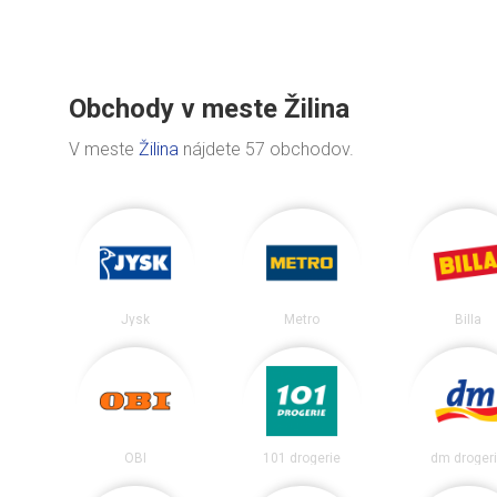
Obchody v meste Žilina
V meste
Žilina
nájdete 57 obchodov.
Jysk
Metro
Billa
OBI
101 drogerie
dm droger