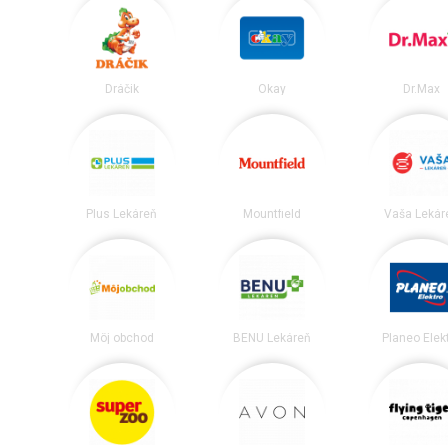
Dráčik
Okay
Dr.Max
Plus Lekáreň
Mountfield
Vaša Lekár
Môj obchod
BENU Lekáreň
Planeo Elek