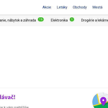
Akcie
Letáky
Obchody
Mestá
19
1
anie, nábytok a záhrada
Elektronika
Drogérie a lekárn
dávač!
e k vám najbližšie.