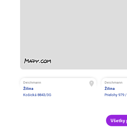
Deichmann
Deichmann
Žilina
Žilina
Košická 8843/3G
Prielohy 979 /
Všetky