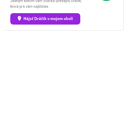
Jedným klikom vám zobrazí predajňu Dráčik,
ktorá je k vám najbližšie.
Nájsť Dráčik v mojom okolí