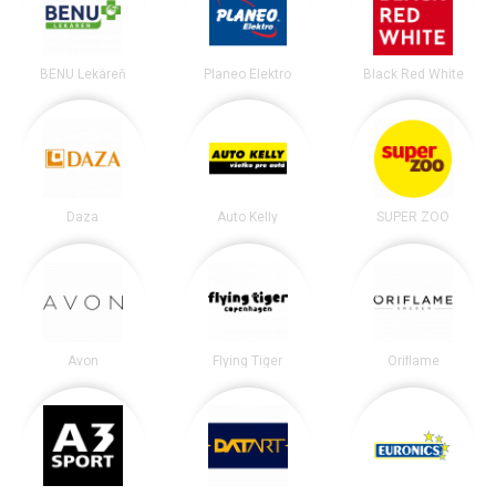
BENU Lekáreň
Planeo Elektro
Black Red White
Daza
Auto Kelly
SUPER ZOO
Avon
Flying Tiger
Oriflame