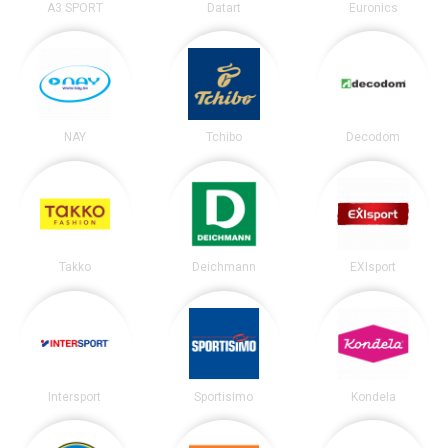
A3 SPORT
Datart
Euronics
NAY
Tchibo
Decodom
Takko
Deichmann
EXIsport
Intersport
Sportisimo
Kondela