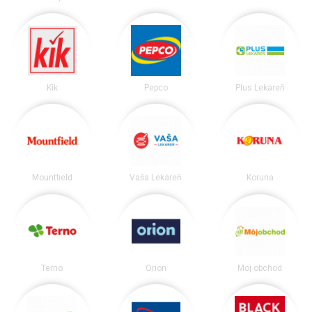
Kik
Pepco
Plus Lekáreň
Mountfield
Vaša Lekáreň
Koruna
Terno
Orion
Môj obchod