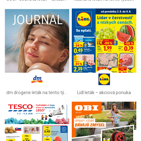
dm drogerie leták na tento týždeň
Lidl leták –⁠ akciová ponuka