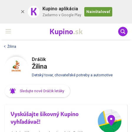
K
Kupino aplikácia
Nainštalovať
Zadarmo v Google Play
Kupino
.sk
Žilina
Dráčik
Žilina
Detský tovar, chovateľské potreby a automotive
Sledujte nové Dráčik letáky
Vyskúšajte šikovný Kupino
vyhľadávač!