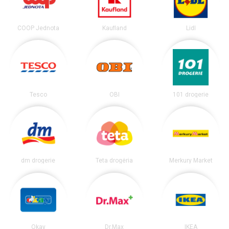
COOP Jednota
Kaufland
Lidl
Tesco
OBI
101 drogerie
dm drogerie
Teta drogéria
Merkury Market
Okay
Dr.Max
IKEA