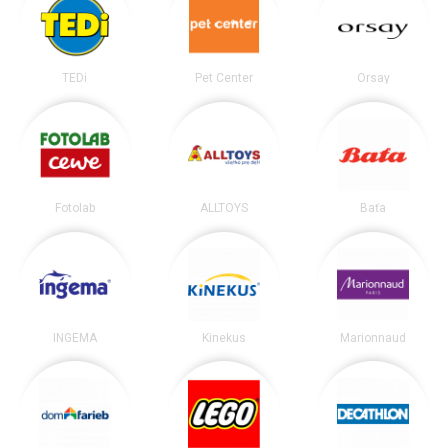
TEDi
Pet Center
Orsay
Fotolab
ALLTOYS
Baťa
INGEMA
Kinekus
Marionnaud