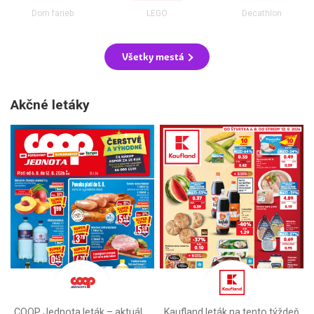
Dom farieb
LEGO
Decathlon
Všetky mestá
Akčné letáky
COOP Jednota leták –⁠ aktuálny
Kaufland leták na tento týždeň