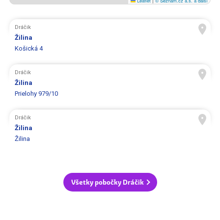
Leaflet
|
© Seznam.cz a.s. a další
Dráčik
Žilina
Košická 4
Dráčik
Žilina
Prielohy 979/10
Dráčik
Žilina
Žilina
Všetky pobočky Dráčik