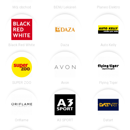
Môj obchod
BENU Lekáreň
Planeo Elektro
Black Red White
Daza
Auto Kelly
SUPER ZOO
Avon
Flying Tiger
Oriflame
A3 SPORT
Datart