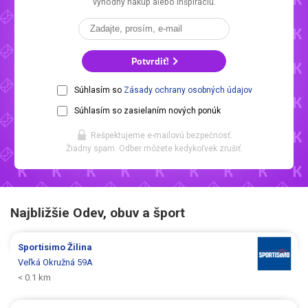
výhodný nákup alebo inšpiráciu.
Potvrdiť!
Súhlasím so
Zásady ochrany osobných údajov
Súhlasím so zasielaním nových ponúk
Rešpektujeme e-mailovú bezpečnosť.
Žiadny spam. Odber môžete kedykoľvek zrušiť.
Najbližšie Odev, obuv a šport
Sportisimo
Žilina
Veľká Okružná 59A
< 0.1 km