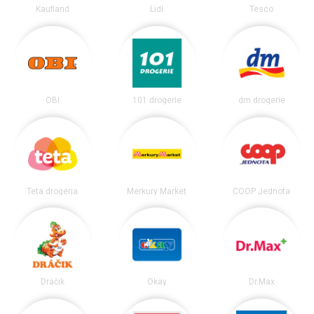
Kaufland
Lidl
Tesco
OBI
101 drogerie
dm drogerie
Teta drogéria
Merkury Market
COOP Jednota
Dráčik
Okay
Dr.Max