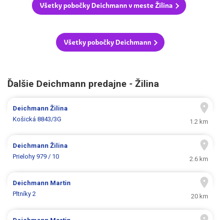
Všetky pobočky Deichmann v meste Žilina
Všetky pobočky Deichmann
Ďalšie Deichmann predajne - Žilina
Deichmann
Žilina
Košická 8843/3G
1.2 km
Deichmann
Žilina
Prielohy 979 / 10
2.6 km
Deichmann
Martin
Pltníky 2
20 km