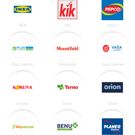
IKEA
Kik
Pepco
Plus Lekáreň
Mountfield
Vaša Lekáreň
Koruna
Terno
Orion