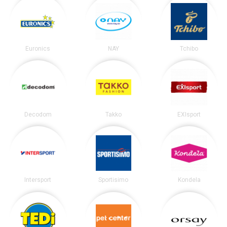
Euronics
NAY
Tchibo
Decodom
Takko
EXIsport
Intersport
Sportisimo
Kondela