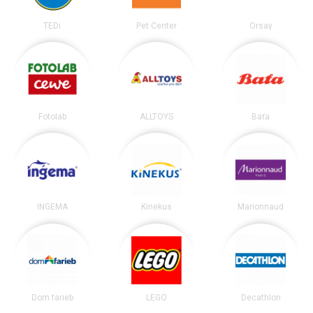
TEDi
Pet Center
Orsay
Fotolab
ALLTOYS
Baťa
INGEMA
Kinekus
Marionnaud
Dom farieb
LEGO
Decathlon