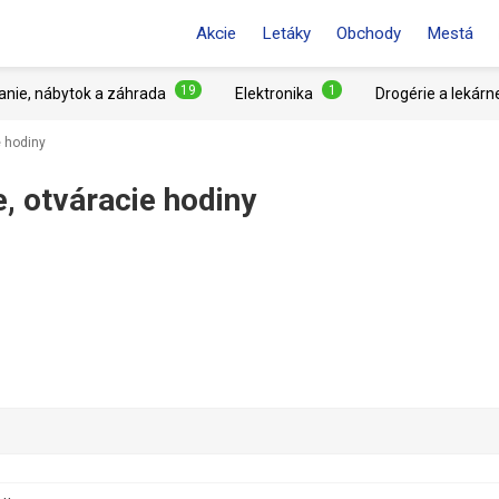
Akcie
Letáky
Obchody
Mestá
19
1
anie, nábytok a záhrada
Elektronika
Drogérie a lekárn
e hodiny
, otváracie hodiny