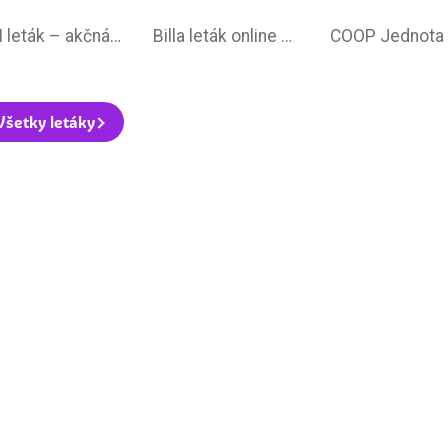
OBI leták –⁠ akčná ponuka
Billa leták online –⁠ aktuálny od stredy
Všetky letáky