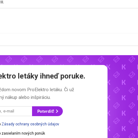
i.
ektro letáky
ihneď poruke.
každom novom
ProElektro letáku.
Či už
ý nákup alebo inšpiráciu.
Potvrdiť!
o
Zásady ochrany osobných údajov
 zasielaním nových ponúk