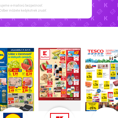
ujeme e-mailovú bezpečnosť.
Odber môžete kedykoľvek zrušiť.