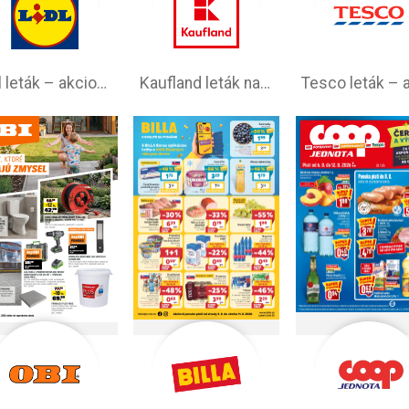
Lidl leták –⁠ akciová ponuka
Kaufland leták na tento týždeň