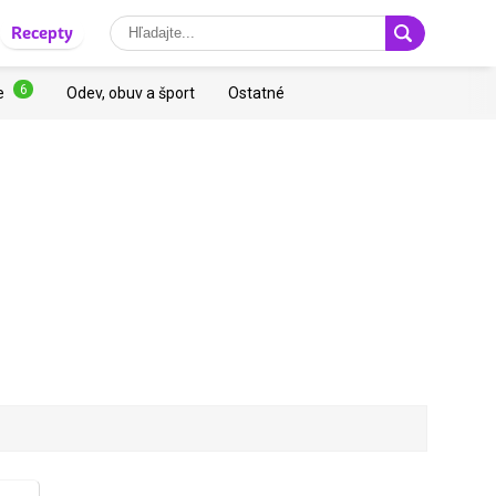
Recepty
6
e
Odev, obuv a šport
Ostatné