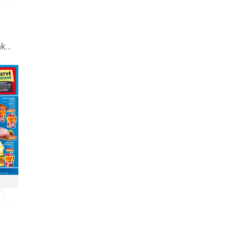
Tesco leták – akciová ponuka