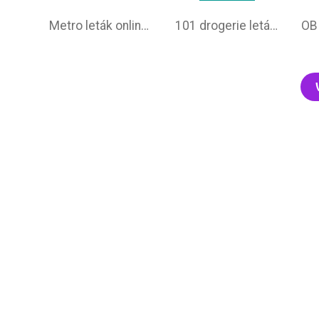
Metro leták online –⁠ aktuálna ponuka
101 drogerie leták aktuálny