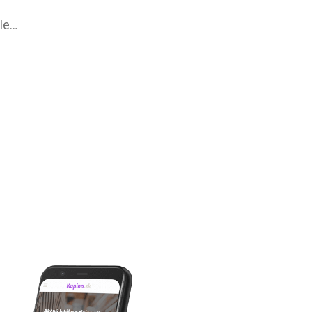
COOP Jednota leták –⁠ aktuálny