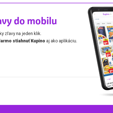
avy do mobilu
ky zľavy na jeden klik.
armo stiahnuť Kupino
aj ako aplikáciu.