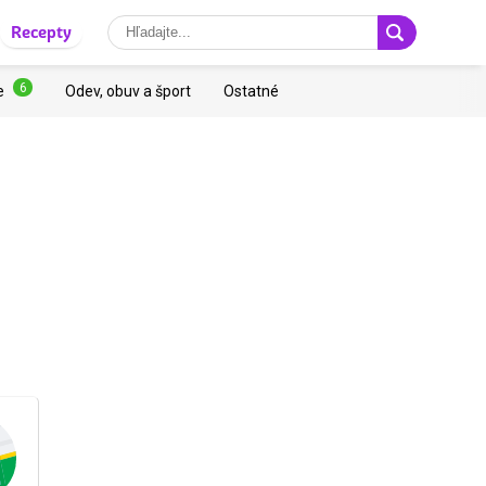
Recepty
6
e
Odev, obuv a šport
Ostatné