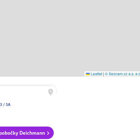
Leaflet
|
© Seznam.cz a.s. a d
3 / 5A
 pobočky Deichmann