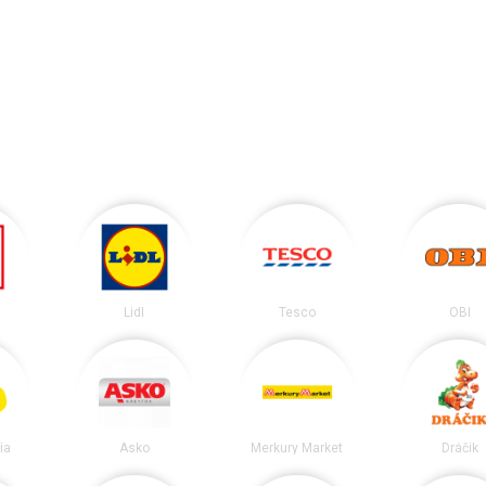
Lidl
Tesco
OBI
ia
Asko
Merkury Market
Dráčik