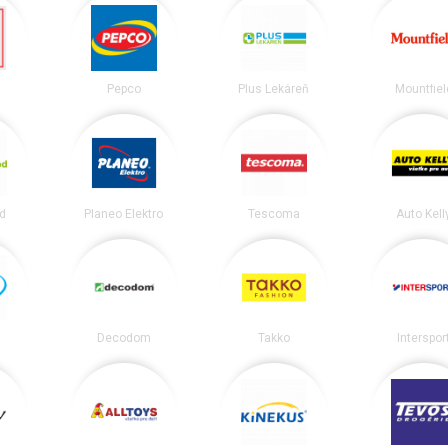
Pepco
Plus Lekáreň
Mountfiel
d
Planeo Elektro
Tescoma
Auto Kell
Decodom
Takko
Interspor