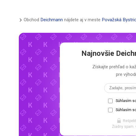
Obchod
Deichmann
nájdete aj v meste
Považská Bystri
Najnovšie
Deich
Získajte prehľad o 
pre výhodn
Súhlasím s
Súhlasím so
Rešpekt
Žiadny spam. 