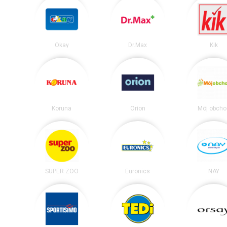
Okay
Dr.Max
Kik
Koruna
Orion
Môj obcho
SUPER ZOO
Euronics
NAY