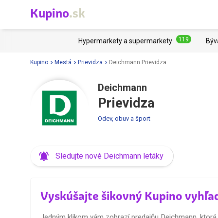
Kupino
.sk
119
Hypermarkety a supermarkety
Býv
Kupino
Mestá
Prievidza
Deichmann Prievidza
Deichmann
Prievidza
Odev, obuv a šport
Sledujte nové Deichmann letáky
Vyskúšajte šikovný Kupino vyhľa
Jedným klikom vám zobrazí predajňu Deichmann, ktorá j