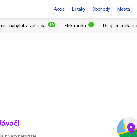
Akcie
Letáky
Obchody
Mestá
19
1
anie, nábytok a záhrada
Elektronika
Drogérie a lekárn
dávač!
e k vám najbližšie.