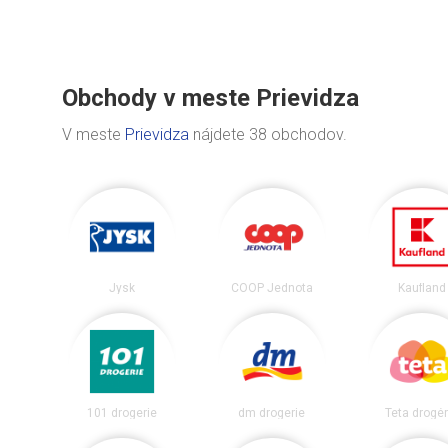
Obchody v meste Prievidza
V meste
Prievidza
nájdete 38 obchodov.
Jysk
COOP Jednota
Kaufland
101 drogerie
dm drogerie
Teta drogér