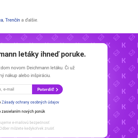
ca
,
Trenčín
a ďalšie.
mann letáky
ihneď poruke.
každom novom
Deichmann letáku.
Či už
ý nákup alebo inšpiráciu.
Potvrdiť!
o
Zásady ochrany osobných údajov
 zasielaním nových ponúk
ujeme e-mailovú bezpečnosť.
Odber môžete kedykoľvek zrušiť.