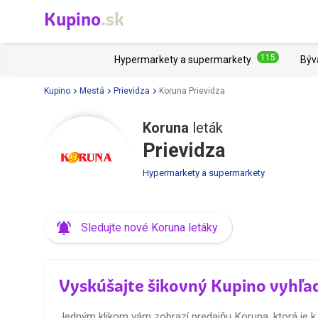
Kupino
.sk
115
Hypermarkety a supermarkety
Býv
Kupino
Mestá
Prievidza
Koruna Prievidza
Koruna
leták
Prievidza
Hypermarkety a supermarkety
Sledujte nové Koruna letáky
Vyskúšajte šikovný Kupino vyhľa
Jedným klikom vám zobrazí predajňu Koruna, ktorá je k 