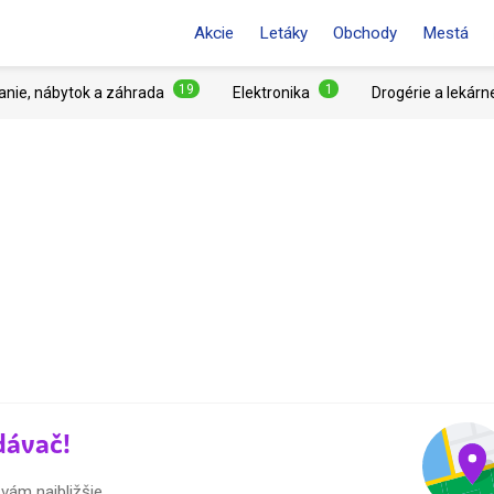
Akcie
Letáky
Obchody
Mestá
19
1
anie, nábytok a záhrada
Elektronika
Drogérie a lekárn
dávač!
vám najbližšie.