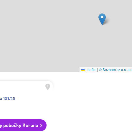
Leaflet
|
© Seznam.cz a.s. a d
ka 131/25
y pobočky Koruna