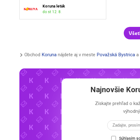
Koruna leták
do st 12. 8.
Všet
Obchod
Koruna
nájdete aj v meste
Považská Bystrica
a 
Najnovšie
Kor
Získajte prehľad o 
výhodný 
Súhlasím s