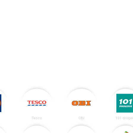
Tesco
OBI
101 droger