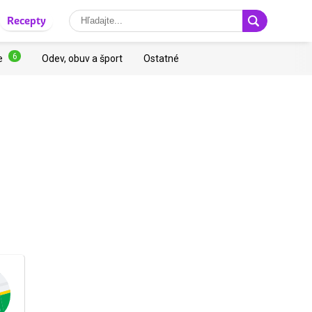
Recepty
6
e
Odev, obuv a šport
Ostatné