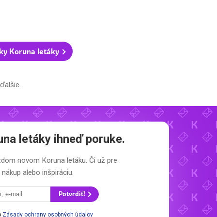
ky Koruna letáky
ďalšie.
una letáky
ihneď poruke.
každom novom
Koruna letáku.
Či už pre
nákup alebo inšpiráciu.
Potvrdiť!
o
Zásady ochrany osobných údajov