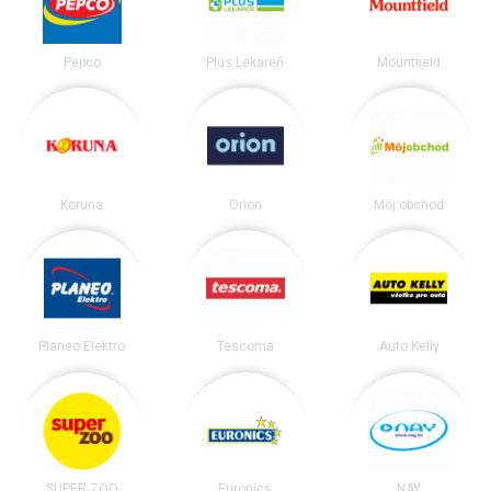
Pepco
Plus Lekáreň
Mountfield
Koruna
Orion
Môj obchod
Planeo Elektro
Tescoma
Auto Kelly
SUPER ZOO
Euronics
NAY