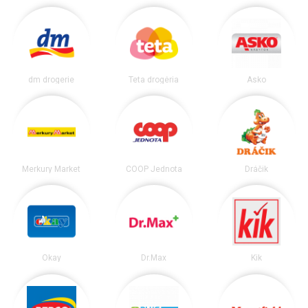
dm drogerie
Teta drogéria
Asko
Merkury Market
COOP Jednota
Dráčik
Okay
Dr.Max
Kik