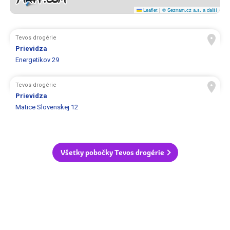
Leaflet
|
© Seznam.cz a.s. a další
Tevos drogérie
Prievidza
Energetikov 29
Tevos drogérie
Prievidza
Matice Slovenskej 12
Všetky pobočky Tevos drogérie