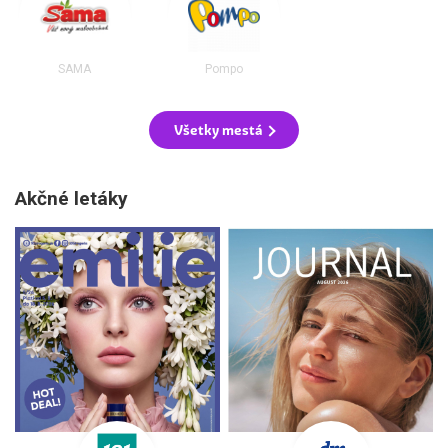
SAMA
Pompo
Všetky mestá
Akčné letáky