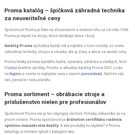
Proma katalóg – špičková záhradná technika
za neuveriteľné ceny
Spoločnosť Proma je líder na slovenskom a českom trhu už od roku 1996.
Proma je expert na stroje, ktoré obrábajú drevo i kovy.
Katalóg Proma
vychádza každý rok a nájdete v ňom novinky zo sveta
záhradnej techniky, strojov a náradia, ale aj zľavy a akcie za skvelé ceny.
Proma letáky potešia každého kutila, opravára, údržbára a všetkých, ktorí
hľadajú kvalitné výrobky. Pozrite si aktuálny katalóg Proma 2021 u nás
na
Kupino
a overte si najlepšie ceny v našom
porovnávači
. Šetríme váš
čas, peniaze i našu planétu.
Proma sortiment – obrábacie stroje a
príslušenstvo nielen pre profesionálov
Spoločnosť Proma nie je len obyčajný obchod. Potreby zákazníka sú na
prvom mieste. Proma spoločnosť je
držiteľom certifikátu riadenia
systému manažérstva kvality
. A aké produkty tu nájdete? V Proma
katalógu si môžete vybrať z kategórií ako: