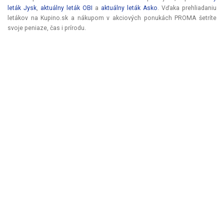
leták Jysk
,
aktuálny leták OBI
a
aktuálny leták Asko
. Vďaka prehliadaniu
letákov na Kupino.sk a nákupom v akciových ponukách PROMA šetríte
svoje peniaze, čas i prírodu.