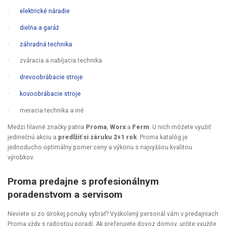
·
elektrické náradie
·
dielňa a garáž
·
záhradná technika
·
zváracia a nabíjacia technika
·
drevoobrábacie stroje
·
kovoobrábacie stroje
·
meracia technika a iné
Medzi hlavné značky patria
Proma
,
Worx
a
Ferm
. U nich môžete využiť
jedinečnú akciu a
predĺžiť si záruku 2+1 rok
. Proma katalóg je
jednoducho optimálny pomer ceny a výkonu s najvyššou kvalitou
výrobkov.
Proma predajne s profesionálnym
poradenstvom a servisom
Neviete si zo širokej ponuky vybrať? Vyškolený personál vám v predajniach
Proma vždy s radosťou poradí. Ak preferujete dovoz domov, určite využite