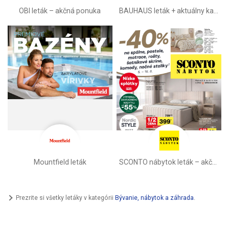
OBI leták –⁠ akčná ponuka
BAUHAUS leták + aktuálny katalóg
Mountfield leták
SCONTO nábytok leták – akčná ponuka
Prezrite si všetky letáky v kategórii
Bývanie, nábytok a záhrada
.