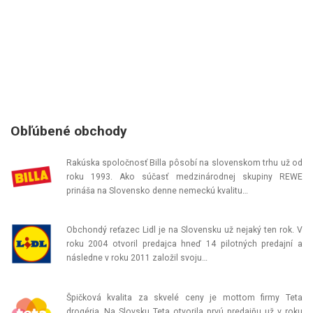
Obľúbené obchody
Rakúska spoločnosť Billa pôsobí na slovenskom trhu už od
roku 1993. Ako súčasť medzinárodnej skupiny REWE
prináša na Slovensko denne nemeckú kvalitu…
Obchondý reťazec Lidl je na Slovensku už nejaký ten rok. V
roku 2004 otvoril predajca hneď 14 pilotných predajní a
následne v roku 2011 založil svoju…
Špičková kvalita za skvelé ceny je mottom firmy Teta
drogéria. Na Slovsku Teta otvorila prvú predajňu už v roku