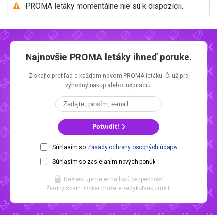
PROMA letáky momentálne nie sú k dispozícii.
Najnovšie
PROMA letáky
ihneď poruke.
Získajte prehľad o každom novom
PROMA letáku.
Či už pre
výhodný nákup alebo inšpiráciu.
Potvrdiť!
Súhlasím so
Zásady ochrany osobných údajov
Súhlasím so zasielaním nových ponúk
Rešpektujeme e-mailovú bezpečnosť.
Žiadny spam. Odber môžete kedykoľvek zrušiť.