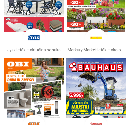
Jysk leták – aktuálna ponuka
Merkury Market leták –⁠ akciová ponuka