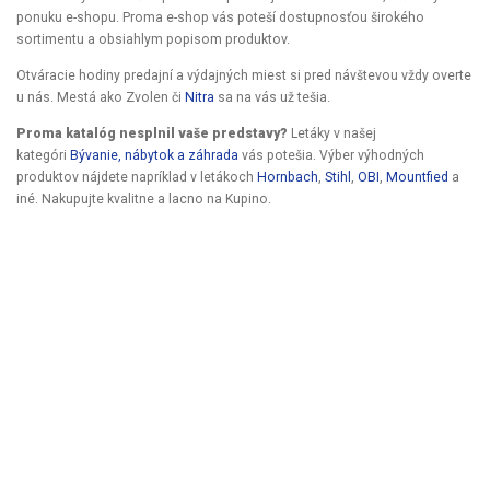
ponuku e-shopu. Proma e-shop vás poteší dostupnosťou širokého
sortimentu a obsiahlym popisom produktov.
Otváracie hodiny predajní a výdajných miest si pred návštevou vždy overte
u nás. Mestá ako Zvolen či
Nitra
sa na vás už tešia.
Proma katalóg nesplnil vaše predstavy?
Letáky v našej
kategóri
Bývanie, nábytok a záhrada
vás potešia. Výber výhodných
produktov nájdete napríklad v letákoch
Hornbach
,
Stihl
,
OBI
,
Mountfied
a
iné. Nakupujte kvalitne a lacno na Kupino.