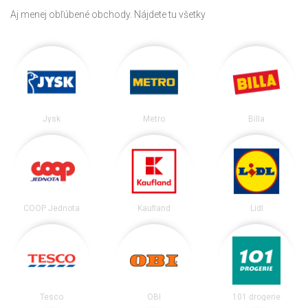
Aj menej obľúbené obchody. Nájdete tu všetky
Jysk
Metro
Billa
COOP Jednota
Kaufland
Lidl
Tesco
OBI
101 drogerie