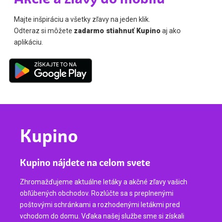
Majte inšpiráciu a všetky zľavy na jeden klik.
Odteraz si môžete
zadarmo stiahnuť Kupino
aj ako
aplikáciu.
Kupino
Kupino nájdete na celom svete
Zhromažďujeme aktuálne letáky a akčné zľavy vašich
obľúbených obchodov. Rozlúčte sa s preplnenými
poštovými schránkami a rozhodenými letákmi pred
vchodom do domu. Vďaka našej službe sme si získali