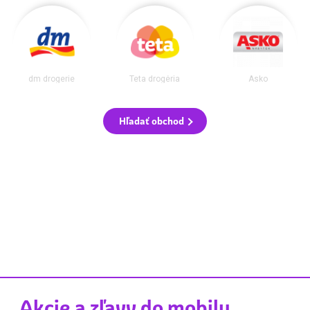
dm drogerie
Teta drogéria
Asko
Hľadať obchod
Akcie a zľavy do mobilu