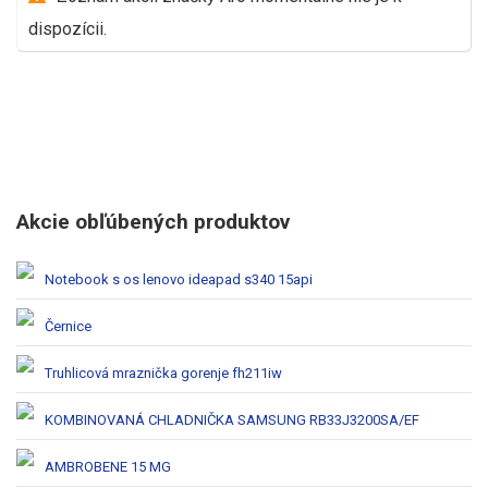
dispozícii.
Akcie obľúbených produktov
Notebook s os lenovo ideapad s340 15api
Černice
Truhlicová mraznička gorenje fh211iw
KOMBINOVANÁ CHLADNIČKA SAMSUNG RB33J3200SA/EF
AMBROBENE 15 MG