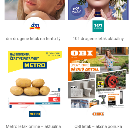
dm drogerie leták na tento týždeň
101 drogerie leták aktuálny
Metro leták online –⁠ aktuálna ponuka
OBI leták –⁠ akčná ponuka