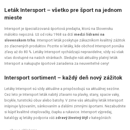
Leták Intersport – všetko pre šport na jednom
mieste
Intersport je špecializovaná športová predajňa, ktorú na Slovensku
málokto nepozná. Už od roku 1968 sa drží
medzi lídrami na
slovenskom trhu
. Intersport leták poskytuje zákazníkom kvalitný zážitok
zo zlacnených produktov. Pozrite si letáky, kde obchod Intersport ponúka
zľavy až do 80 %. Letáky Intersport vychádzajú nepravidelne, vždy sú však
včas dostupné na našich stránkach. Sledujte náš aktuálny platný leták
Intersport a nakupujte športové zariadenia za neuveriteľné ceny!
Intersport sortiment – každý deň nový zážitok
Letáky Intersport sú vždy aktuálne a prispôsobujú sa aktuálnej sezóne.
Cez leto je Intersport leták nabitý zľavami na plavky, stany, spacie vaky,
bicykle, turistickú obuv alebo batohy. V zime vás aktuálny leták Intersport
inšpiruje lyžovaním, sánkovaním a ďalšími zimnými športami. Nezabudnite
si kúpiť kvalitné oteplovačky, čiapku a rukavice. Intersport výpredaj,
katalógy aj letáky podporia váš
zdravý životný štýl
v kategóriách: