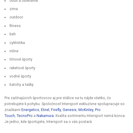
obuv a oblečenie
zima
outdoor
fitness
beh
cyklistika
inline
tímové športy
raketové športy
vodné športy
batohy a tašky
Pre začínajúcich športovcov aj pre stálice sa tu nájde všetko, čo
potrebujete k pohybu. Spoločnosť Intersport exkluzívne spolupracuje so
značkami
Energetics
,
Etirel
,
Firefly
,
Genesis
,
McKinley
,
Pro
Touch
,
TecnoPro
a
Nakamura
. Kvalita sortimentu Intersport nemá konca.
Je jedno, kde športujete, Intersport sa o vás postará.