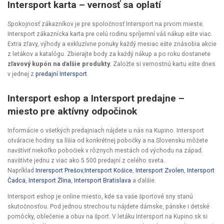
Intersport karta – vernosť sa oplatí
Spokojnosť zákazníkov je pre spoločnosť Intersport na prvom mieste.
Intersport zákaznícka karta pre celú rodinu spríjemní váš nákup ešte viac.
Extra zľavy, výhody a exkluzívne ponuky každý mesiac ešte znásobia akcie
z letákov a katalógu. Zbierajte body za každý nákup a po roku dostanete
zľavový kupón na ďalšie produkty
. Založte si vernostnú kartu ešte dnes
v jednej z
predajní Intersport
.
Intersport eshop a Intersport predajne –
miesto pre aktívny odpočinok
Informácie o všetkých predajniach nájdete u nás na Kupino. Intersport
otváracie hodiny sa líšia od konkrétnej pobočky a na Slovensku môžete
navštíviť niekoľko pobočiek v rôznych mestách od východu na západ.
navštívte jednu z viac ako 5 500 predajní z celého sveta.
Napríklad
Inrersport Prešov
,
Intersport Košice
,
Intersport Zvolen
,
Intersport
Čadca
,
Intersport Žlina
,
Intersport Bratislava
a ďalšie.
Intersport eshop
je online miesto, kde sa vaše športové sny stanú
skutočnosťou. Pod jednou strechou tu nájdete dámske, pánske i detské
pomôcky, oblečenie a obuv na šport. V letáku Intersport na Kupino.sk si