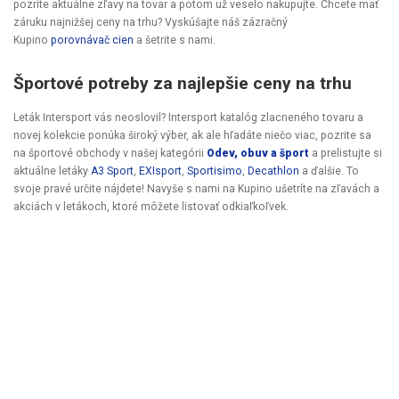
pozrite aktuálne zľavy na tovar a potom už veselo nakupujte. Chcete mať
záruku najnižšej ceny na trhu? Vyskúšajte náš zázračný
Kupino
porovnávač cien
a šetrite s nami.
Športové potreby za najlepšie ceny na trhu
Leták Intersport vás neoslovil? Intersport katalóg zlacneného tovaru a
novej kolekcie ponúka široký výber, ak ale hľadáte niečo viac, pozrite sa
na športové obchody v našej kategórii
Odev, obuv a šport
a prelistujte si
aktuálne letáky
A3 Sport
,
EXIsport
,
Sportisimo
,
Decathlon
a ďalšie. To
svoje pravé určite nájdete! Navyše s nami na Kupino ušetríte na zľavách a
akciách v letákoch, ktoré môžete listovať odkiaľkoľvek.