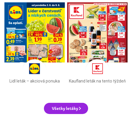
Lidl leták –⁠ akciová ponuka
Kaufland leták na tento týždeň
Všetky letáky