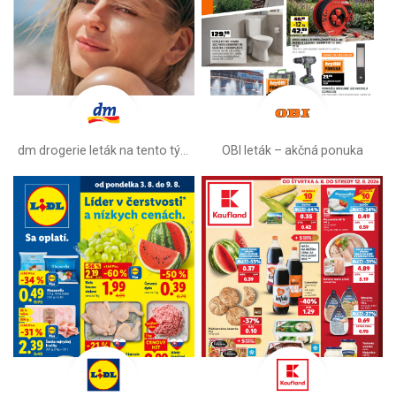
dm drogerie leták na tento týždeň
OBI leták –⁠ akčná ponuka