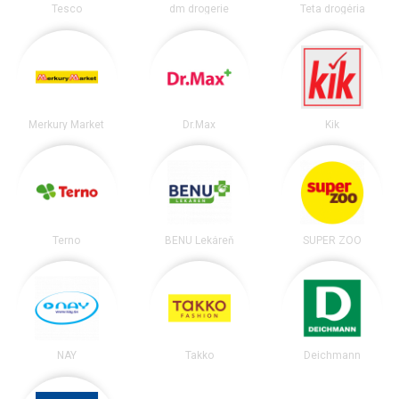
Tesco
dm drogerie
Teta drogéria
Merkury Market
Dr.Max
Kik
Terno
BENU Lekáreň
SUPER ZOO
NAY
Takko
Deichmann