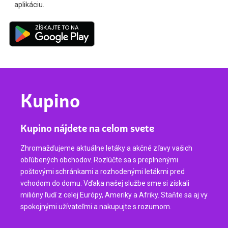
aplikáciu.
Kupino
Kupino nájdete na celom svete
Zhromažďujeme aktuálne letáky a akčné zľavy vašich
obľúbených obchodov. Rozlúčte sa s preplnenými
poštovými schránkami a rozhodenými letákmi pred
vchodom do domu. Vďaka našej službe sme si získali
milióny ľudí z celej Európy, Ameriky a Afriky. Staňte sa aj vy
spokojnými užívateľmi a nakupujte s rozumom.