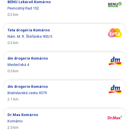
BENU Lekáreň
Komárno
Pevnostný Rad 152
0.2 km
Teta drogéria
Komárno
Nám. M. R. Štefánika 903/5
0.3 km
dm drogerie
Komárno
Mederčská 4
0.5 km
dm drogerie
Komárno
Bratislavská cesta 4579
2.1 km
Dr.Max
Komárno
Komárno
2.5 km