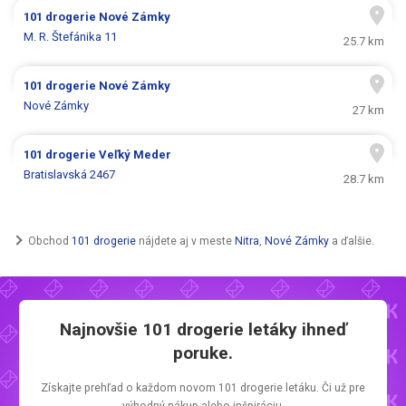
101 drogerie
Nové Zámky
M. R. Štefánika 11
25.7 km
101 drogerie
Nové Zámky
Nové Zámky
27 km
101 drogerie
Veľký Meder
Bratislavská 2467
28.7 km
Obchod
101 drogerie
nájdete aj v meste
Nitra
,
Nové Zámky
a ďalšie.
Najnovšie
101 drogerie letáky
ihneď
poruke.
Získajte prehľad o každom novom
101 drogerie letáku.
Či už pre